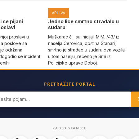
ARHIVA
i se pijani
Јedno lice smrtno stradalo u
roslavi
sudaru
joj proslavi u
Muškarac čiji su inicijali M.M. /43/ iz
za poslove sa
naselja Cerovica, opština Stanari,
 je održana
smrtno je stradao u sudaru dva vozila
dogodio se incident
u tom naselju, rečeno je Srni iz
enih.
Policijske uprave Doboj.
PRETRAŽITE PORTAL
ch
RADIO STANICE