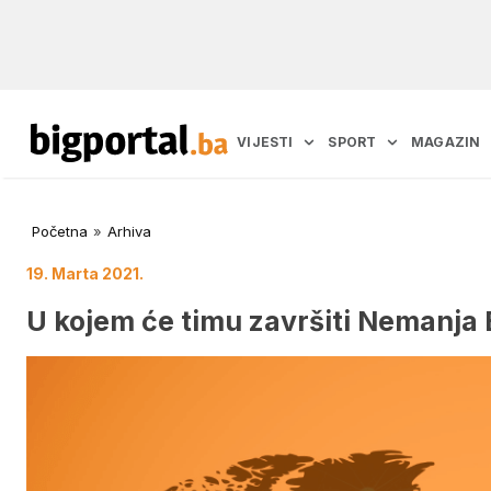
VIJESTI
SPORT
MAGAZIN
Početna
»
Arhiva
19. Marta 2021.
U kojem će timu završiti Nemanja 