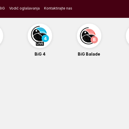
BiG
Vodič oglašavanja
Kontaktirajte nas
BiG 4
BiG Balade