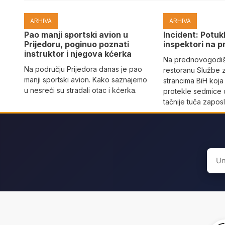
ARHIVA
ARHIVA
Pao manji sportski avion u
Incident: Potukl
Prijedoru, poginuo poznati
inspektori na p
instruktor i njegova kćerka
Na prednovogodišn
Na području Prijedora danas je pao
restoranu Službe 
manji sportski avion. Kako saznajemo
strancima BiH koja
u nesreći su stradali otac i kćerka.
protekle sedmice 
tačnije tuča zaposl
Sear
for: