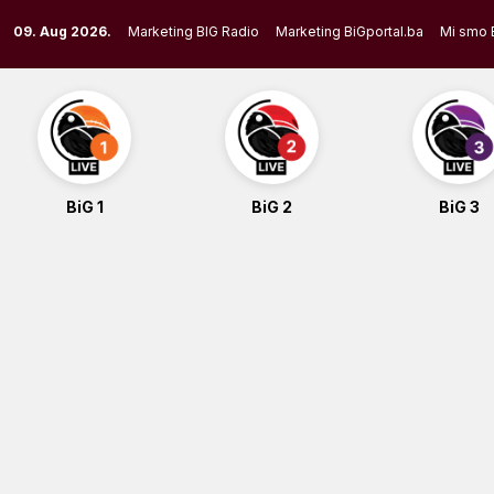
Skip
09. Aug 2026.
Marketing BIG Radio
Marketing BiGportal.ba
Mi smo 
to
content
BiG 1
BiG 2
BiG 3