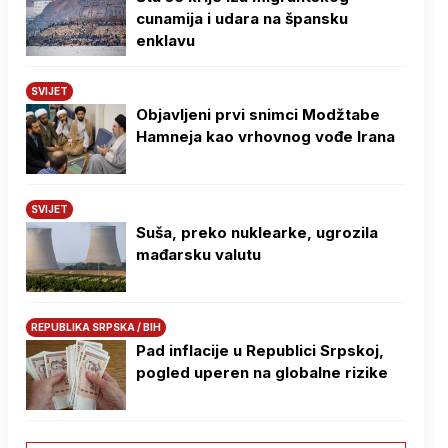
cunamija i udara na špansku
enklavu
SVIJET
Objavljeni prvi snimci Modžtabe
Hamneja kao vrhovnog vođe Irana
SVIJET
Suša, preko nuklearke, ugrozila
mađarsku valutu
REPUBLIKA SRPSKA / BIH
Pad inflacije u Republici Srpskoj,
pogled uperen na globalne rizike