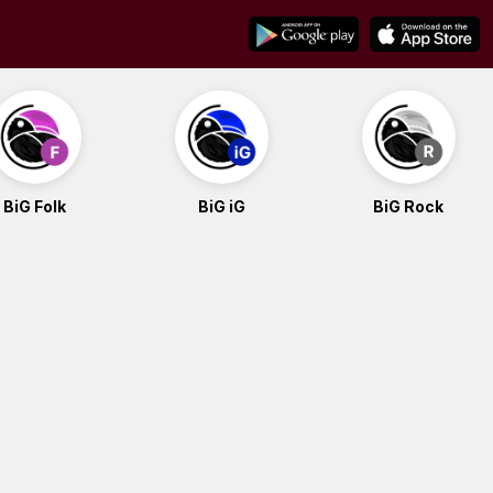
BiG Folk
BiG iG
BiG Rock