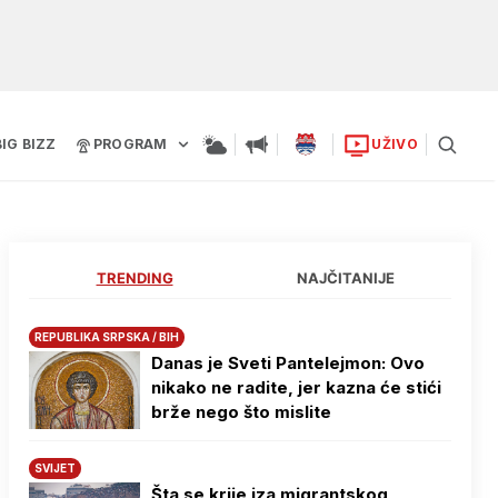
BIG BIZZ
PROGRAM
UŽIVO
TRENDING
NAJČITANIJE
REPUBLIKA SRPSKA / BIH
Danas je Sveti Pantelejmon: Ovo
nikako ne radite, jer kazna će stići
brže nego što mislite
SVIJET
Šta se krije iza migrantskog