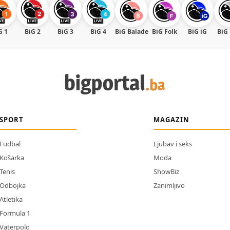
G 1
BiG 2
BiG 3
BiG 4
BiG Balade
BiG Folk
BiG iG
BiG
SPORT
MAGAZIN
Fudbal
Ljubav i seks
Košarka
Moda
Tenis
ShowBiz
Odbojka
Zanimljivo
Atletika
Formula 1
Vaterpolo