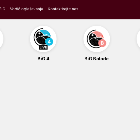
BiG
Vodič oglašavanja
Kontaktirajte nas
BiG 4
BiG Balade