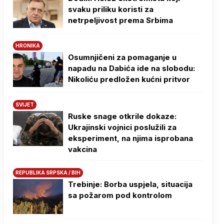
svaku priliku koristi za
netrpeljivost prema Srbima
HRONIKA
Osumnjičeni za pomaganje u
napadu na Dabića ide na slobodu:
Nikoliću predložen kućni pritvor
SVIJET
Ruske snage otkrile dokaze:
Ukrajinski vojnici poslužili za
eksperiment, na njima isprobana
vakcina
REPUBLIKA SRPSKA / BIH
Trebinje: Borba uspjela, situacija
sa požarom pod kontrolom