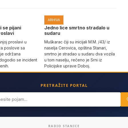
ARHIVA
i se pijani
Јedno lice smrtno stradalo u
roslavi
sudaru
joj proslavi u
Muškarac čiji su inicijali M.M. /43/ iz
za poslove sa
naselja Cerovica, opština Stanari,
 je održana
smrtno je stradao u sudaru dva vozila
dogodio se incident
u tom naselju, rečeno je Srni iz
enih.
Policijske uprave Doboj.
PRETRAŽITE PORTAL
ch
RADIO STANICE