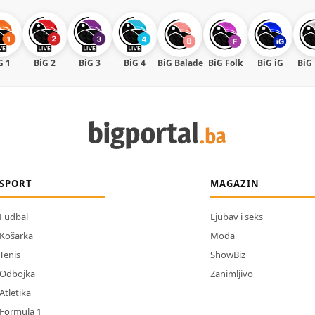
G 1
BiG 2
BiG 3
BiG 4
BiG Balade
BiG Folk
BiG iG
BiG
SPORT
MAGAZIN
Fudbal
Ljubav i seks
Košarka
Moda
Tenis
ShowBiz
Odbojka
Zanimljivo
Atletika
Formula 1