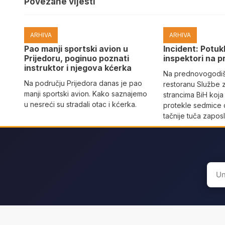
Povezane vijesti
ARHIVA
ARHIVA
Pao manji sportski avion u
Incident: Potukl
Prijedoru, poginuo poznati
inspektori na p
instruktor i njegova kćerka
Na prednovogodišn
Na području Prijedora danas je pao
restoranu Službe 
manji sportski avion. Kako saznajemo
strancima BiH koja
u nesreći su stradali otac i kćerka.
protekle sedmice 
tačnije tuča zaposl
Sear
for: