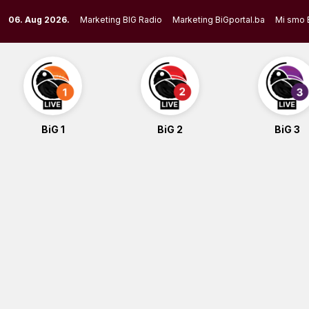
Skip
06. Aug 2026.
Marketing BIG Radio
Marketing BiGportal.ba
Mi smo 
to
content
BiG 1
BiG 2
BiG 3