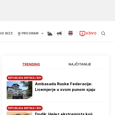
BIG BIZZ
PROGRAM
UŽIVO
TRENDING
NAJČITANIJE
REPUBLIKA SRPSKA / BIH
Ambasada Ruske Federacije:
Licemjerje u svom punom sjaju
REPUBLIKA SRPSKA / BIH
Dodik: Helez ekstremista koji