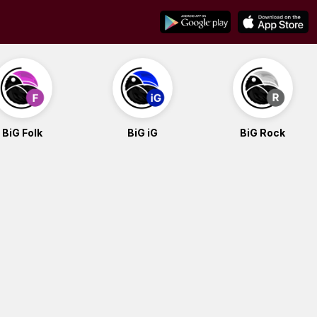
BiG Folk
BiG iG
BiG Rock