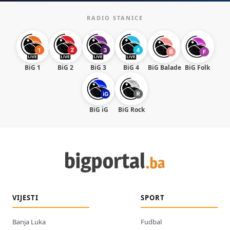
RADIO STANICE
BiG 1
BiG 2
BiG 3
BiG 4
BiG Balade
BiG Folk
BiG iG
BiG Rock
VIJESTI
SPORT
Banja Luka
Fudbal