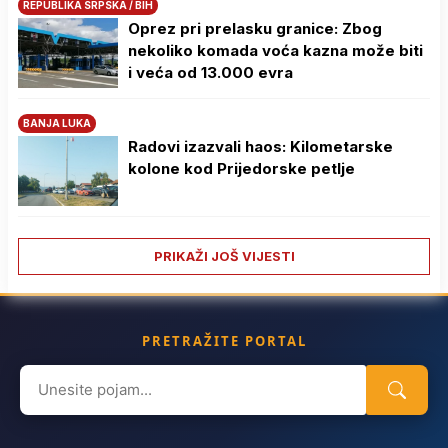
REPUBLIKA SRPSKA / BIH
Oprez pri prelasku granice: Zbog
nekoliko komada voća kazna može biti
i veća od 13.000 evra
BANJA LUKA
Radovi izazvali haos: Kilometarske
kolone kod Prijedorske petlje
PRIKAŽI JOŠ VIJESTI
PRETRAŽITE PORTAL
Search
for: