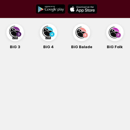
Skip
to
content
BiG 3
BiG 4
BiG Balade
BiG Folk