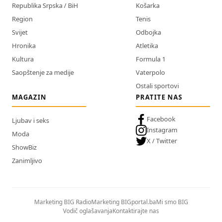
Republika Srpska / BiH
Košarka
Region
Tenis
Svijet
Odbojka
Hronika
Atletika
Kultura
Formula 1
Saopštenje za medije
Vaterpolo
Ostali sportovi
MAGAZIN
PRATITE NAS
Facebook
Ljubav i seks
Instagram
Moda
X / Twitter
ShowBiz
Zanimljivo
Marketing BIG Radio
Marketing BIGportal.ba
Mi smo BIG
Vodič oglašavanja
Kontaktirajte nas