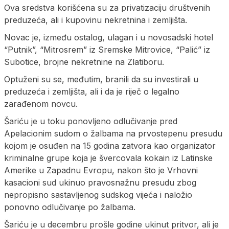
Ova sredstva korišćena su za privatizaciju društvenih
preduzeća, ali i kupovinu nekretnina i zemljišta.
Novac je, između ostalog, ulagan i u novosadski hotel
“Putnik”, “Mitrosrem” iz Sremske Mitrovice, “Palić” iz
Subotice, brojne nekretnine na Zlatiboru.
Optuženi su se, međutim, branili da su investirali u
preduzeća i zemljišta, ali i da je riječ o legalno
zarađenom novcu.
Šariću je u toku ponovljeno odlučivanje pred
Apelacionim sudom o žalbama na prvostepenu presudu
kojom je osuđen na 15 godina zatvora kao organizator
kriminalne grupe koja je švercovala kokain iz Latinske
Amerike u Zapadnu Evropu, nakon što je Vrhovni
kasacioni sud ukinuo pravosnažnu presudu zbog
nepropisno sastavljenog sudskog vijeća i naložio
ponovno odlučivanje po žalbama.
Šariću je u decembru prošle godine ukinut pritvor, ali je