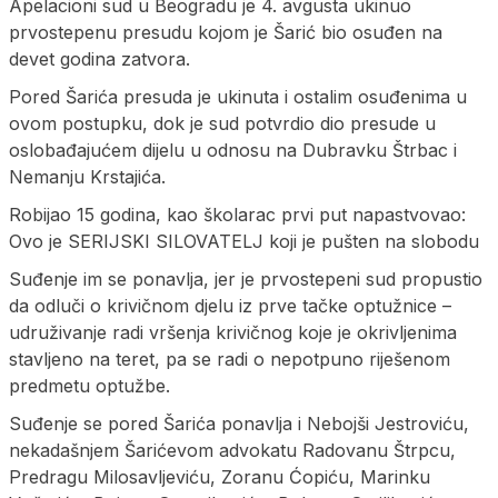
Apelacioni sud u Beogradu je 4. avgusta ukinuo
prvostepenu presudu kojom je Šarić bio osuđen na
devet godina zatvora.
Pored Šarića presuda je ukinuta i ostalim osuđenima u
ovom postupku, dok je sud potvrdio dio presude u
oslobađajućem dijelu u odnosu na Dubravku Štrbac i
Nemanju Krstajića.
Robijao 15 godina, kao školarac prvi put napastvovao:
Ovo je SERIJSKI SILOVATELJ koji je pušten na slobodu
Suđenje im se ponavlja, jer je prvostepeni sud propustio
da odluči o krivičnom djelu iz prve tačke optužnice –
udruživanje radi vršenja krivičnog koje je okrivljenima
stavljeno na teret, pa se radi o nepotpuno riješenom
predmetu optužbe.
Suđenje se pored Šarića ponavlja i Nebojši Jestroviću,
nekadašnjem Šarićevom advokatu Radovanu Štrpcu,
Predragu Milosavljeviću, Zoranu Ćopiću, Marinku