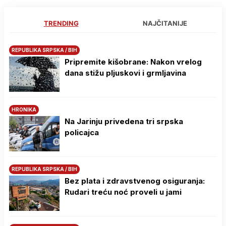
TRENDING
NAJČITANIJE
REPUBLIKA SRPSKA / BIH
Pripremite kišobrane: Nakon vrelog
dana stižu pljuskovi i grmljavina
HRONIKA
Na Јarinju privedena tri srpska
policajca
REPUBLIKA SRPSKA / BIH
Bez plata i zdravstvenog osiguranja:
Rudari treću noć proveli u jami