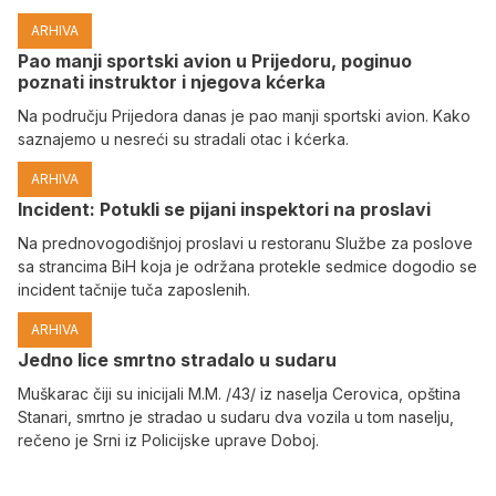
ARHIVA
Pao manji sportski avion u Prijedoru, poginuo
poznati instruktor i njegova kćerka
Na području Prijedora danas je pao manji sportski avion. Kako
saznajemo u nesreći su stradali otac i kćerka.
ARHIVA
Incident: Potukli se pijani inspektori na proslavi
Na prednovogodišnjoj proslavi u restoranu Službe za poslove
sa strancima BiH koja je održana protekle sedmice dogodio se
incident tačnije tuča zaposlenih.
ARHIVA
Јedno lice smrtno stradalo u sudaru
Muškarac čiji su inicijali M.M. /43/ iz naselja Cerovica, opština
Stanari, smrtno je stradao u sudaru dva vozila u tom naselju,
rečeno je Srni iz Policijske uprave Doboj.