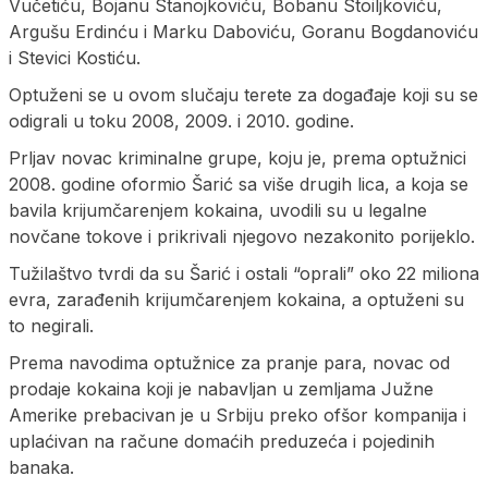
Vučetiću, Bojanu Stanojkoviću, Bobanu Stoiljkoviću,
Argušu Erdinću i Marku Daboviću, Goranu Bogdanoviću
i Stevici Kostiću.
Optuženi se u ovom slučaju terete za događaje koji su se
odigrali u toku 2008, 2009. i 2010. godine.
Prljav novac kriminalne grupe, koju je, prema optužnici
2008. godine oformio Šarić sa više drugih lica, a koja se
bavila krijumčarenjem kokaina, uvodili su u legalne
novčane tokove i prikrivali njegovo nezakonito porijeklo.
Tužilaštvo tvrdi da su Šarić i ostali “oprali” oko 22 miliona
evra, zarađenih krijumčarenjem kokaina, a optuženi su
to negirali.
Prema navodima optužnice za pranje para, novac od
prodaje kokaina koji je nabavljan u zemljama Južne
Amerike prebacivan je u Srbiju preko ofšor kompanija i
uplaćivan na račune domaćih preduzeća i pojedinih
banaka.