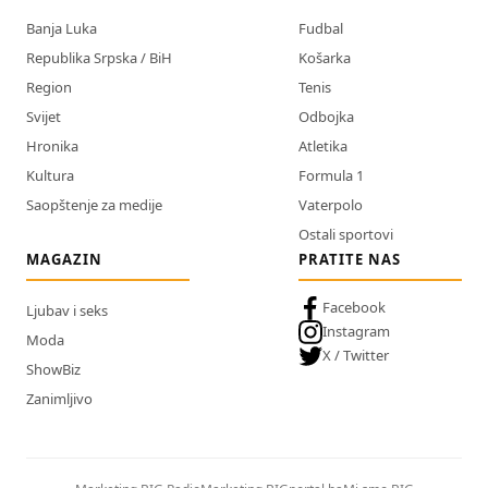
Banja Luka
Fudbal
Republika Srpska / BiH
Košarka
Region
Tenis
Svijet
Odbojka
Hronika
Atletika
Kultura
Formula 1
Saopštenje za medije
Vaterpolo
Ostali sportovi
MAGAZIN
PRATITE NAS
Facebook
Ljubav i seks
Instagram
Moda
X / Twitter
ShowBiz
Zanimljivo