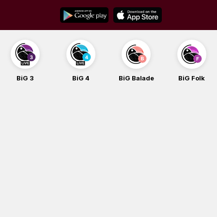
Skip
to
content
BiG 3
BiG 4
BiG Balade
BiG Folk