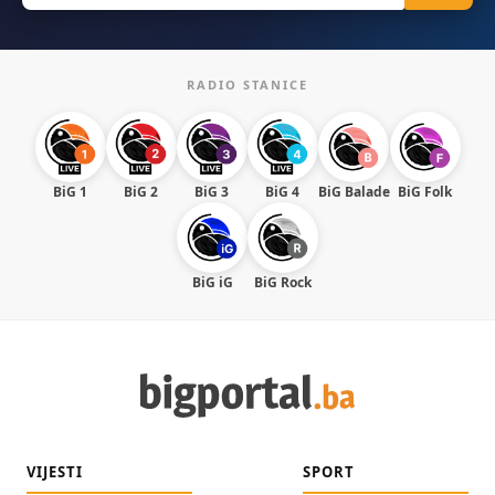
RADIO STANICE
BiG 1
BiG 2
BiG 3
BiG 4
BiG Balade
BiG Folk
BiG iG
BiG Rock
VIJESTI
SPORT