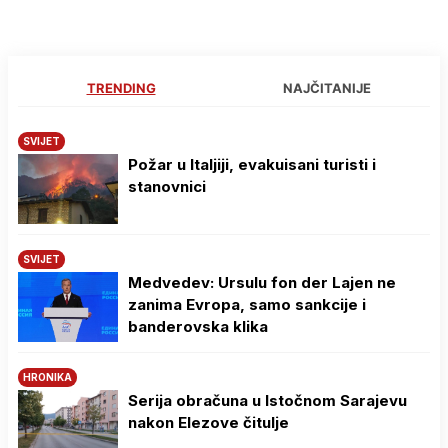
TRENDING
NAJČITANIJE
SVIJET
Požar u Italjiji, evakuisani turisti i
stanovnici
SVIJET
Medvedev: Ursulu fon der Lajen ne
zanima Evropa, samo sankcije i
banderovska klika
HRONIKA
Serija obračuna u Istočnom Sarajevu
nakon Elezove čitulje