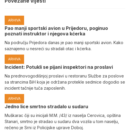
Povezane vijesti
ARHIVA
Pao manji sportski avion u Prijedoru, poginuo
poznati instruktor i njegova kćerka
Na području Prijedora danas je pao manji sportski avion. Kako
saznajemo u nesreći su stradali otac i kćerka.
ARHIVA
Incident: Potukli se pijani inspektori na proslavi
Na prednovogodišnjoj proslavi u restoranu Službe za poslove
sa strancima BiH koja je održana protekle sedmice dogodio se
incident tačnije tuča zaposlenih.
ARHIVA
Јedno lice smrtno stradalo u sudaru
Muškarac čiji su inicijali M.M. /43/ iz naselja Cerovica, opština
Stanari, smrtno je stradao u sudaru dva vozila u tom naselju,
rečeno je Srni iz Policijske uprave Doboj.