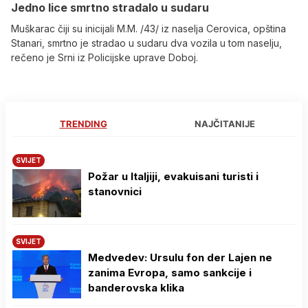
Јedno lice smrtno stradalo u sudaru
Muškarac čiji su inicijali M.M. /43/ iz naselja Cerovica, opština
Stanari, smrtno je stradao u sudaru dva vozila u tom naselju,
rečeno je Srni iz Policijske uprave Doboj.
TRENDING
NAJČITANIJE
SVIJET
Požar u Italjiji, evakuisani turisti i
stanovnici
SVIJET
Medvedev: Ursulu fon der Lajen ne
zanima Evropa, samo sankcije i
banderovska klika