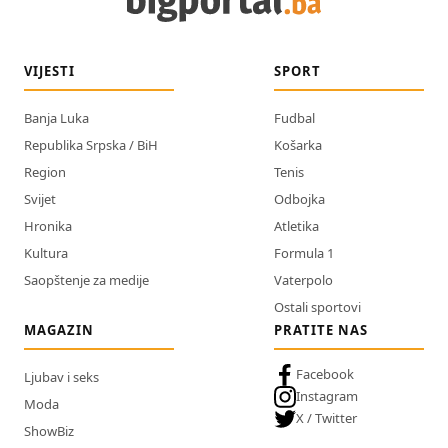
VIJESTI
SPORT
Banja Luka
Fudbal
Republika Srpska / BiH
Košarka
Region
Tenis
Svijet
Odbojka
Hronika
Atletika
Kultura
Formula 1
Saopštenje za medije
Vaterpolo
Ostali sportovi
MAGAZIN
PRATITE NAS
Facebook
Ljubav i seks
Instagram
Moda
X / Twitter
ShowBiz