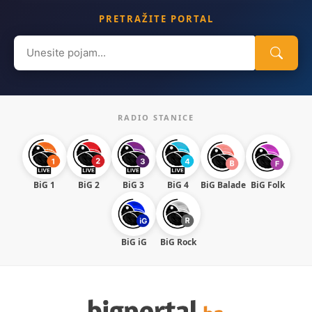
PRETRAŽITE PORTAL
Search
for:
RADIO STANICE
BiG 1
BiG 2
BiG 3
BiG 4
BiG Balade
BiG Folk
BiG iG
BiG Rock