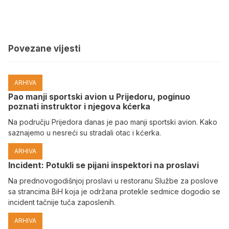
Povezane vijesti
ARHIVA
Pao manji sportski avion u Prijedoru, poginuo
poznati instruktor i njegova kćerka
Na području Prijedora danas je pao manji sportski avion. Kako
saznajemo u nesreći su stradali otac i kćerka.
ARHIVA
Incident: Potukli se pijani inspektori na proslavi
Na prednovogodišnjoj proslavi u restoranu Službe za poslove
sa strancima BiH koja je održana protekle sedmice dogodio se
incident tačnije tuča zaposlenih.
ARHIVA