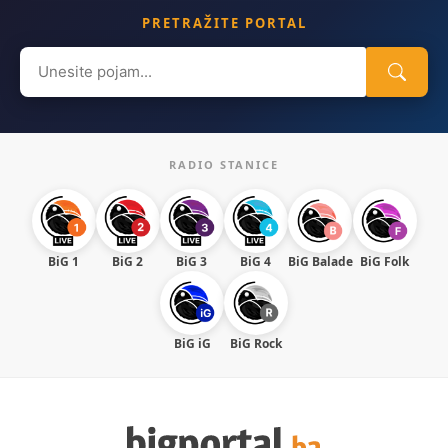
PRETRAŽITE PORTAL
Search
for:
RADIO STANICE
BiG 1
BiG 2
BiG 3
BiG 4
BiG Balade
BiG Folk
BiG iG
BiG Rock