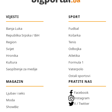
VIJESTI
SPORT
Banja Luka
Fudbal
Republika Srpska / BiH
Košarka
Region
Tenis
Svijet
Odbojka
Hronika
Atletika
Kultura
Formula 1
Saopštenje za medije
Vaterpolo
Ostali sportovi
MAGAZIN
PRATITE NAS
Facebook
Ljubav i seks
Instagram
Moda
X / Twitter
ShowBiz