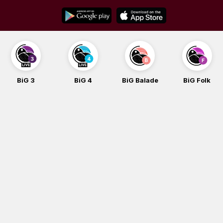
Skip
to
content
BiG 3
BiG 4
BiG Balade
BiG Folk