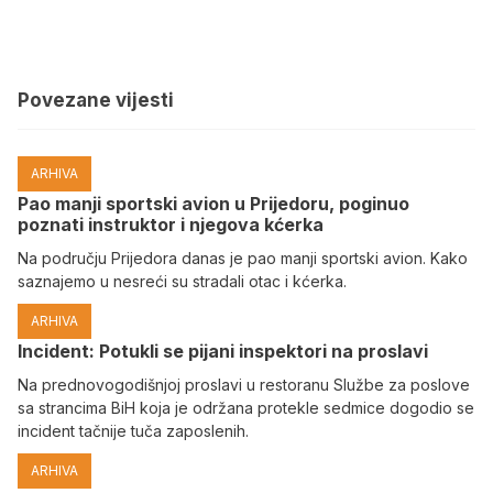
Povezane vijesti
ARHIVA
Pao manji sportski avion u Prijedoru, poginuo
poznati instruktor i njegova kćerka
Na području Prijedora danas je pao manji sportski avion. Kako
saznajemo u nesreći su stradali otac i kćerka.
ARHIVA
Incident: Potukli se pijani inspektori na proslavi
Na prednovogodišnjoj proslavi u restoranu Službe za poslove
sa strancima BiH koja je održana protekle sedmice dogodio se
incident tačnije tuča zaposlenih.
ARHIVA