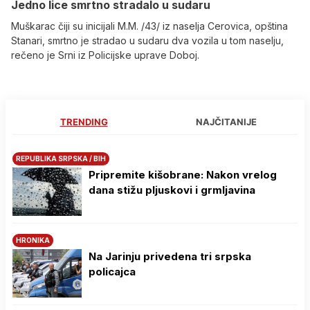
Јedno lice smrtno stradalo u sudaru
Muškarac čiji su inicijali M.M. /43/ iz naselja Cerovica, opština
Stanari, smrtno je stradao u sudaru dva vozila u tom naselju,
rečeno je Srni iz Policijske uprave Doboj.
TRENDING
NAJČITANIJE
REPUBLIKA SRPSKA / BIH
Pripremite kišobrane: Nakon vrelog
dana stižu pljuskovi i grmljavina
HRONIKA
Na Јarinju privedena tri srpska
policajca