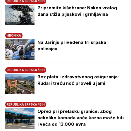
REPUBLIKA SRPSKA / BIH
Pripremite kišobrane: Nakon vrelog
dana stižu pljuskovi i grmljavina
HRONIKA
Na Јarinju privedena tri srpska
policajca
REPUBLIKA SRPSKA / BIH
Bez plata i zdravstvenog osiguranja:
Rudari treću noć proveli u jami
REPUBLIKA SRPSKA / BIH
Oprez pri prelasku granice: Zbog
nekoliko komada voća kazna može biti
i veća od 13.000 evra