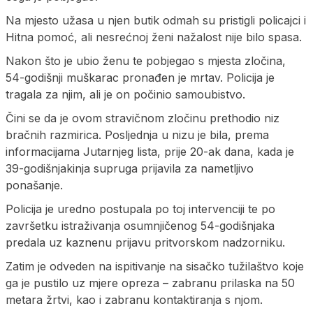
Na mjesto užasa u njen butik odmah su pristigli policajci i
Hitna pomoć, ali nesrećnoj ženi nažalost nije bilo spasa.
Nakon što je ubio ženu te pobjegao s mjesta zločina,
54-godišnji muškarac pronađen je mrtav. Policija je
tragala za njim, ali je on počinio samoubistvo.
Čini se da je ovom stravičnom zločinu prethodio niz
bračnih razmirica. Posljednja u nizu je bila, prema
informacijama Jutarnjeg lista, prije 20-ak dana, kada je
39-godišnjakinja supruga prijavila za nametljivo
ponašanje.
Policija je uredno postupala po toj intervenciji te po
završetku istraživanja osumnjičenog 54-godišnjaka
predala uz kaznenu prijavu pritvorskom nadzorniku.
Zatim je odveden na ispitivanje na sisačko tužilaštvo koje
ga je pustilo uz mjere opreza – zabranu prilaska na 50
metara žrtvi, kao i zabranu kontaktiranja s njom.