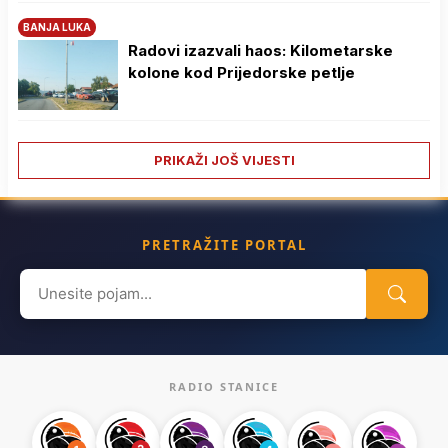
BANJA LUKA
Radovi izazvali haos: Kilometarske
kolone kod Prijedorske petlje
PRIKAŽI JOŠ VIJESTI
PRETRAŽITE PORTAL
Search
for:
RADIO STANICE