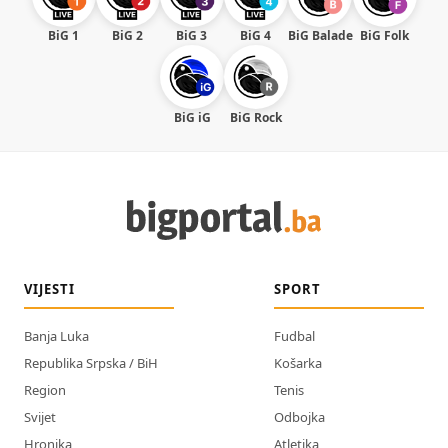
BiG 1
BiG 2
BiG 3
BiG 4
BiG Balade
BiG Folk
BiG iG
BiG Rock
VIJESTI
SPORT
Banja Luka
Fudbal
Republika Srpska / BiH
Košarka
Region
Tenis
Svijet
Odbojka
Hronika
Atletika