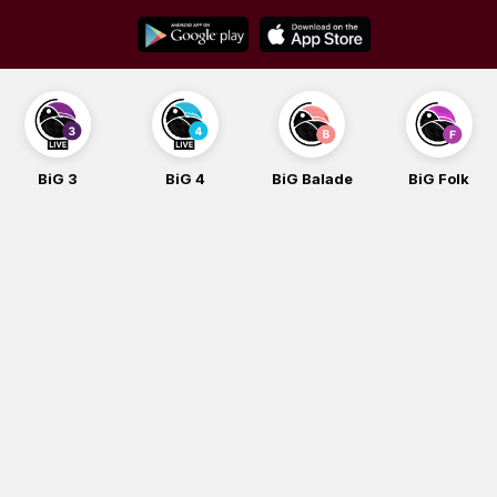
Skip
to
content
BiG 3
BiG 4
BiG Balade
BiG Folk