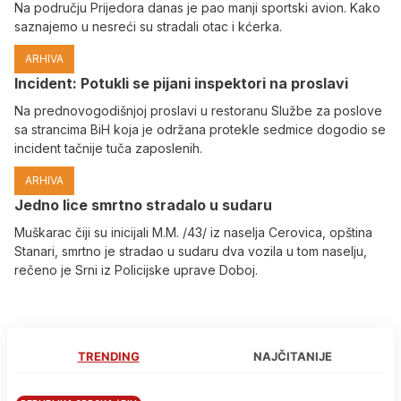
Na području Prijedora danas je pao manji sportski avion. Kako
saznajemo u nesreći su stradali otac i kćerka.
ARHIVA
Incident: Potukli se pijani inspektori na proslavi
Na prednovogodišnjoj proslavi u restoranu Službe za poslove
sa strancima BiH koja je održana protekle sedmice dogodio se
incident tačnije tuča zaposlenih.
ARHIVA
Јedno lice smrtno stradalo u sudaru
Muškarac čiji su inicijali M.M. /43/ iz naselja Cerovica, opština
Stanari, smrtno je stradao u sudaru dva vozila u tom naselju,
rečeno je Srni iz Policijske uprave Doboj.
TRENDING
NAJČITANIJE