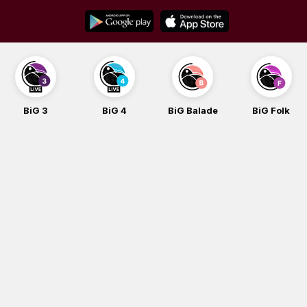
Skip
to
content
BiG 3
BiG 4
BiG Balade
BiG Folk