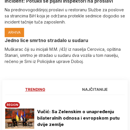
Incident: Potukli se pijani inspektori na proslavi
Na prednovogodišnjoj proslavi u restoranu Službe za poslove
sa strancima BiH koja je održana protekle sedmice dogodio se
incident tačnije tuča zaposlenih.
ARHIVA
Јedno lice smrtno stradalo u sudaru
Muškarac čiji su inicijali M.M. /43/ iz naselja Cerovica, opština
Stanari, smrtno je stradao u sudaru dva vozila u tom naselju,
rečeno je Srni iz Policijske uprave Doboj.
TRENDING
NAJČITANIJE
REGION
Vučić: Sa Zelenskim o unapređenju
bilateralnih odnosa i evropskom putu
dvije zemlje