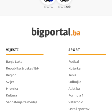
BiG iG
BiG Rock
VIJESTI
SPORT
Banja Luka
Fudbal
Republika Srpska / BiH
Košarka
Region
Tenis
Svijet
Odbojka
Hronika
Atletika
Kultura
Formula 1
Saopštenje za medije
Vaterpolo
Ostali sportovi