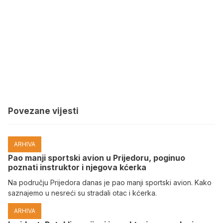
Povezane vijesti
ARHIVA
Pao manji sportski avion u Prijedoru, poginuo
poznati instruktor i njegova kćerka
Na području Prijedora danas je pao manji sportski avion. Kako
saznajemo u nesreći su stradali otac i kćerka.
ARHIVA