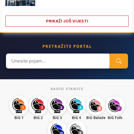
PRIKAŽI JOŠ VIJESTI
PRETRAŽITE PORTAL
Search
for:
RADIO STANICE
BiG 1
BiG 2
BiG 3
BiG 4
BiG Balade
BiG Folk