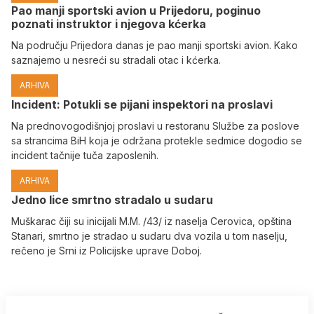
Pao manji sportski avion u Prijedoru, poginuo
poznati instruktor i njegova kćerka
Na području Prijedora danas je pao manji sportski avion. Kako
saznajemo u nesreći su stradali otac i kćerka.
ARHIVA
Incident: Potukli se pijani inspektori na proslavi
Na prednovogodišnjoj proslavi u restoranu Službe za poslove
sa strancima BiH koja je održana protekle sedmice dogodio se
incident tačnije tuča zaposlenih.
ARHIVA
Јedno lice smrtno stradalo u sudaru
Muškarac čiji su inicijali M.M. /43/ iz naselja Cerovica, opština
Stanari, smrtno je stradao u sudaru dva vozila u tom naselju,
rečeno je Srni iz Policijske uprave Doboj.