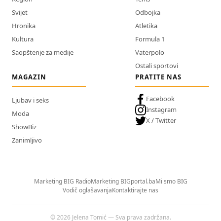
Svijet
Odbojka
Hronika
Atletika
Kultura
Formula 1
Saopštenje za medije
Vaterpolo
Ostali sportovi
MAGAZIN
PRATITE NAS
Facebook
Ljubav i seks
Instagram
Moda
X / Twitter
ShowBiz
Zanimljivo
Marketing BIG Radio
Marketing BIGportal.ba
Mi smo BIG
Vodič oglašavanja
Kontaktirajte nas
© 2026 Jelena Tomić — Sva prava zadržana.