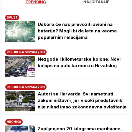
TRENDING
NAJČITANIJE
SVIJET
Uskoro će nas prevoziti avioni na
baterije? Mogli bi da lete na veoma
popularnim relacijama
REPUBLIKA SRPSKA / BIH
Nezgode i kilometarske kolone: Novi
kolaps na putu ka moru u Hrvatskoj
REPUBLIKA SRPSKA / BIH
Autori sa Harvarda: Svi nametnuti
zakoni ništavni, jer visoki predstavnik
nije nikad imao zakonodavna ovlaštenja
HRONIKA
Zaplijenjeno 20 kilograma marihuane,