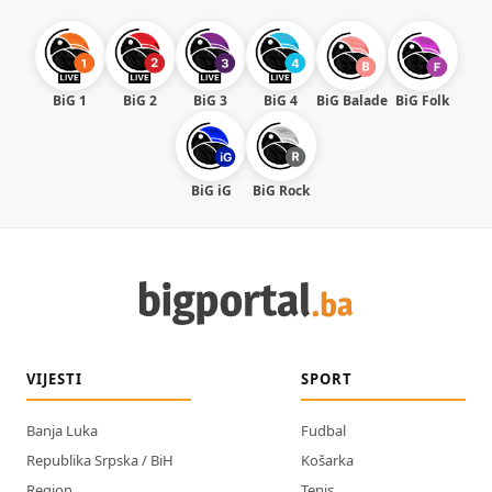
BiG 1
BiG 2
BiG 3
BiG 4
BiG Balade
BiG Folk
BiG iG
BiG Rock
VIJESTI
SPORT
Banja Luka
Fudbal
Republika Srpska / BiH
Košarka
Region
Tenis