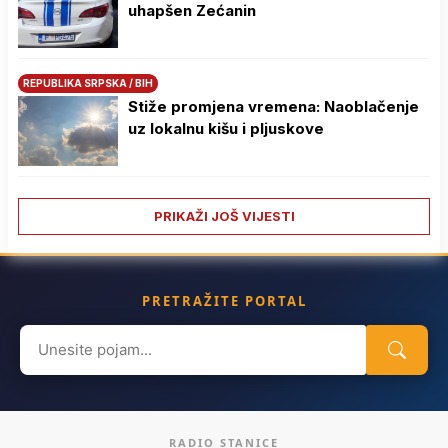
uhapšen Zećanin
REPUBLIKA SRPSKA / BIH
Stiže promjena vremena: Naoblačenje
uz lokalnu kišu i pljuskove
PRIKAŽI JOŠ VIJESTI
PRETRAŽITE PORTAL
Search
for:
RADIO STANICE