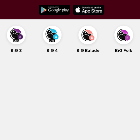
Skip
to
content
BiG 3
BiG 4
BiG Balade
BiG Folk