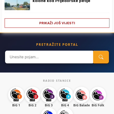
kolone kod Prijedorske petlje
PRIKAŽI JOŠ VIJESTI
PRETRAŽITE PORTAL
Search
for:
RADIO STANICE
BiG 1
BiG 2
BiG 3
BiG 4
BiG Balade
BiG Folk