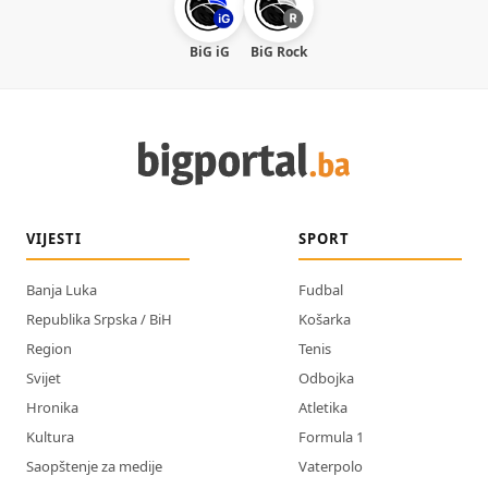
BiG iG
BiG Rock
VIJESTI
SPORT
Banja Luka
Fudbal
Republika Srpska / BiH
Košarka
Region
Tenis
Svijet
Odbojka
Hronika
Atletika
Kultura
Formula 1
Saopštenje za medije
Vaterpolo