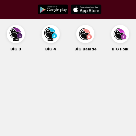
Skip
to
content
BiG 3
BiG 4
BiG Balade
BiG Folk