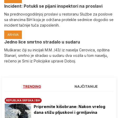
Incident: Potukli se pijani inspektori na proslavi
Na prednovogodišnjoj proslavi u restoranu Službe za poslove
sa strancima BiH koja je održana protekle sedmice dogodio se
incident tačnije tuča zaposlenih.
ARHIVA
Јedno lice smrtno stradalo u sudaru
Muškarac čiji su inicijali M.M. /43/ iz naselja Cerovica, opština
Stanari, smrtno je stradao u sudaru dva vozila u tom naselju,
rečeno je Srni iz Policijske uprave Doboj.
TRENDING
NAJČITANIJE
REPUBLIKA SRPSKA / BIH
Pripremite kišobrane: Nakon vrelog
dana stižu pljuskovi i grmljavina