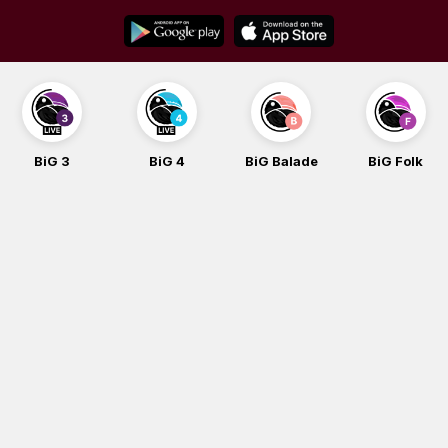
Skip
to
content
BiG 3
BiG 4
BiG Balade
BiG Folk