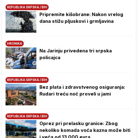
REPUBLIKA SRPSKA / BIH
Pripremite kišobrane: Nakon vrelog
dana stižu pljuskovi i grmljavina
HRONIKA
Na Јarinju privedena tri srpska
policajca
REPUBLIKA SRPSKA / BIH
Bez plata i zdravstvenog osiguranja:
Rudari treću noć proveli u jami
REPUBLIKA SRPSKA / BIH
Oprez pri prelasku granice: Zbog
nekoliko komada voća kazna može biti
i veća od 13.000 evra