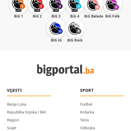
BiG 1
BiG 2
BiG 3
BiG 4
BiG Balade
BiG Folk
BiG iG
BiG Rock
VIJESTI
SPORT
Banja Luka
Fudbal
Republika Srpska / BiH
Košarka
Region
Tenis
Svijet
Odbojka