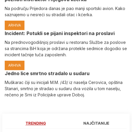
Na području Prijedora danas je pao manji sportski avion. Kako
saznajemo u nesreći su stradali otac i kćerka.
ARHIVA
Incident: Potukli se pijani inspektori na proslavi
Na prednovogodišnjoj proslavi u restoranu Službe za poslove
sa strancima BiH koja je održana protekle sedmice dogodio se
incident tačnije tuča zaposlenih.
ARHIVA
Јedno lice smrtno stradalo u sudaru
Muškarac čiji su inicijali M.M. /43/ iz naselja Cerovica, opština
Stanari, smrtno je stradao u sudaru dva vozila u tom naselju,
rečeno je Srni iz Policijske uprave Doboj.
TRENDING
NAJČITANIJE