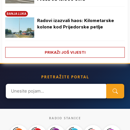
BANJA LUKA
Radovi izazvali haos: Kilometarske
kolone kod Prijedorske petlje
PRIKAŽI JOŠ VIJESTI
PRETRAŽITE PORTAL
Search
for:
RADIO STANICE