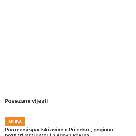
Povezane vijesti
ARHIVA
Pao manji sportski avion u Prijedoru, poginuo
poznati instruktor i njegova kćerka