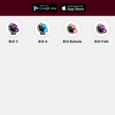
Skip
to
content
BiG 3
BiG 4
BiG Balade
BiG Folk