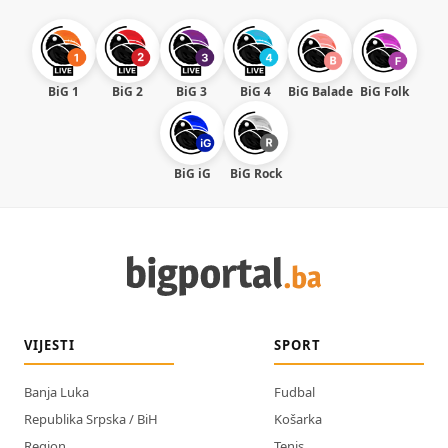
BiG 1
BiG 2
BiG 3
BiG 4
BiG Balade
BiG Folk
BiG iG
BiG Rock
VIJESTI
SPORT
Banja Luka
Fudbal
Republika Srpska / BiH
Košarka
Region
Tenis