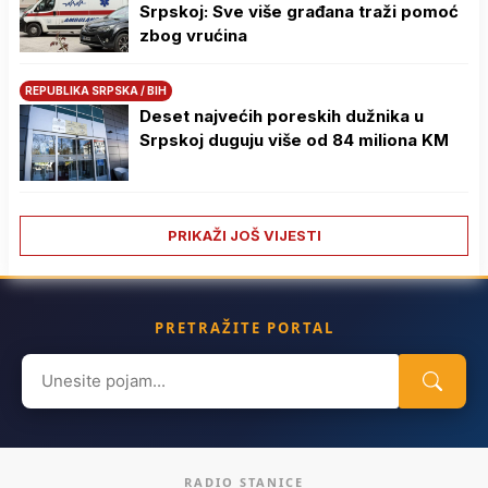
Srpskoj: Sve više građana traži pomoć
zbog vrućina
REPUBLIKA SRPSKA / BIH
Deset najvećih poreskih dužnika u
Srpskoj duguju više od 84 miliona KM
PRIKAŽI JOŠ VIJESTI
PRETRAŽITE PORTAL
Search
for:
RADIO STANICE