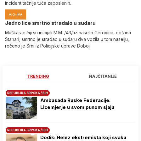
incident tačnije tuča zaposlenih.
ARHIVA
Јedno lice smrtno stradalo u sudaru
Muškarac čiji su inicijali M.M. /43/ iz naselja Cerovica, opština
Stanari, smrtno je stradao u sudaru dva vozila u tom naselju,
rečeno je Srni iz Policijske uprave Doboj.
TRENDING
NAJČITANIJE
REPUBLIKA SRPSKA / BIH
Ambasada Ruske Federacije:
Licemjerje u svom punom sjaju
REPUBLIKA SRPSKA / BIH
Dodik: Helez ekstremista koji svaku