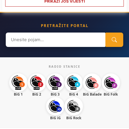
PRIKAŽI JOŠ VIJESTI
PRETRAŽITE PORTAL
Search
for:
RADIO STANICE
BiG 1
BiG 2
BiG 3
BiG 4
BiG Balade
BiG Folk
BiG iG
BiG Rock