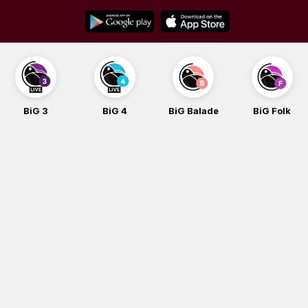
Skip
to
content
BiG 3
BiG 4
BiG Balade
BiG Folk