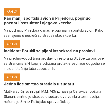
ARHIVA
Pao manji sportski avion u Prijedoru, poginuo
poznati instruktor i njegova kćerka
Na području Prijedora danas je pao manji sportski avion. Kako
saznajemo u nesreći su stradali otac i kćerka.
ARHIVA
Incident: Potukli se pijani inspektori na proslavi
Na prednovogodišnjoj proslavi u restoranu Službe za poslove
sa strancima BiH koja je održana protekle sedmice dogodio se
incident tačnije tuča zaposlenih.
ARHIVA
Јedno lice smrtno stradalo u sudaru
Muškarac čiji su inicijali M.M. /43/ iz naselja Cerovica, opština
Stanari, smrtno je stradao u sudaru dva vozila u tom naselju,
rečeno je Srni iz Policijske uprave Doboj.