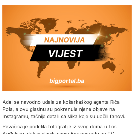
Adel se navodno udala za košarkaškog agenta Riča
Pola, a ovu glasinu su pokrenule njene objave na
Instagramu, tačnije detalji sa slika koje su uočili fanovi.
Pevačica je podelila fotografije iz svog doma u Los
Anđelesu, dok je slavila svoju Emi nagradu za TV