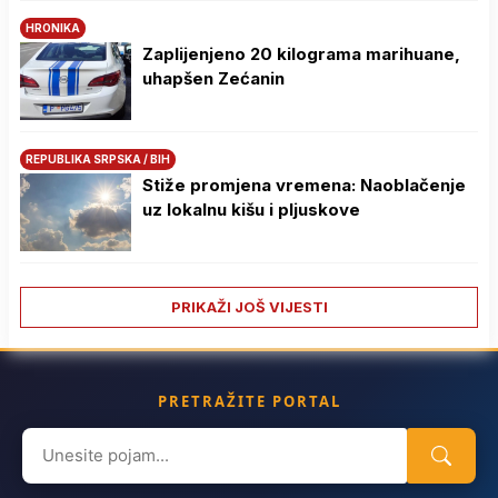
HRONIKA
Zaplijenjeno 20 kilograma marihuane,
uhapšen Zećanin
REPUBLIKA SRPSKA / BIH
Stiže promjena vremena: Naoblačenje
uz lokalnu kišu i pljuskove
PRIKAŽI JOŠ VIJESTI
PRETRAŽITE PORTAL
Search
for: