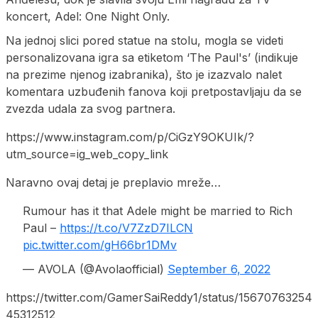
koncert, Adel: One Night Only.
Na jednoj slici pored statue na stolu, mogla se videti
personalizovana igra sa etiketom ‘The Paul's’ (indikuje
na prezime njenog izabranika), što je izazvalo nalet
komentara uzbuđenih fanova koji pretpostavljaju da se
zvezda udala za svog partnera.
https://www.instagram.com/p/CiGzY9OKUIk/?
utm_source=ig_web_copy_link
Naravno ovaj detaj je preplavio mreže…
Rumour has it that Adele might be married to Rich
Paul –
https://t.co/V7ZzD7ILCN
pic.twitter.com/gH66br1DMv
— AVOLA (@Avolaofficial)
September 6, 2022
https://twitter.com/GamerSaiReddy1/status/15670763254
45312512