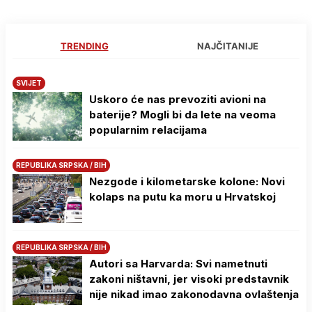
TRENDING
NAJČITANIJE
SVIJET
Uskoro će nas prevoziti avioni na
baterije? Mogli bi da lete na veoma
popularnim relacijama
REPUBLIKA SRPSKA / BIH
Nezgode i kilometarske kolone: Novi
kolaps na putu ka moru u Hrvatskoj
REPUBLIKA SRPSKA / BIH
Autori sa Harvarda: Svi nametnuti
zakoni ništavni, jer visoki predstavnik
nije nikad imao zakonodavna ovlaštenja