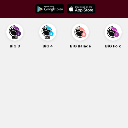
Skip
to
content
BiG 3
BiG 4
BiG Balade
BiG Folk