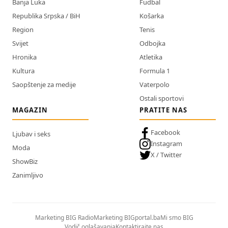
Banja Luka
Fudbal
Republika Srpska / BiH
Košarka
Region
Tenis
Svijet
Odbojka
Hronika
Atletika
Kultura
Formula 1
Saopštenje za medije
Vaterpolo
Ostali sportovi
MAGAZIN
PRATITE NAS
Facebook
Ljubav i seks
Instagram
Moda
X / Twitter
ShowBiz
Zanimljivo
Marketing BIG Radio
Marketing BIGportal.ba
Mi smo BIG
Vodič oglašavanja
Kontaktirajte nas