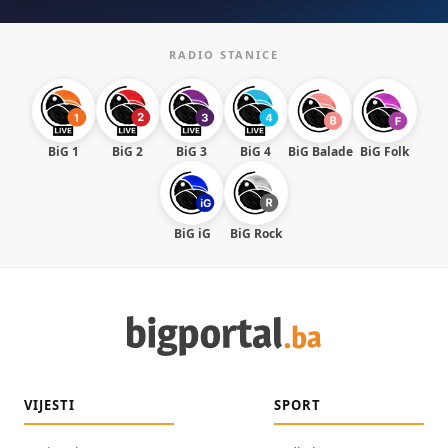
RADIO STANICE
BiG 1
BiG 2
BiG 3
BiG 4
BiG Balade
BiG Folk
BiG iG
BiG Rock
VIJESTI
SPORT