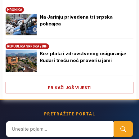
HRONIKA
Na Јarinju privedena tri srpska
policajca
REPUBLIKA SRPSKA / BIH
Bez plata i zdravstvenog osiguranja:
Rudari treću noć proveli u jami
PRIKAŽI JOŠ VIJESTI
PRETRAŽITE PORTAL
Search
for: