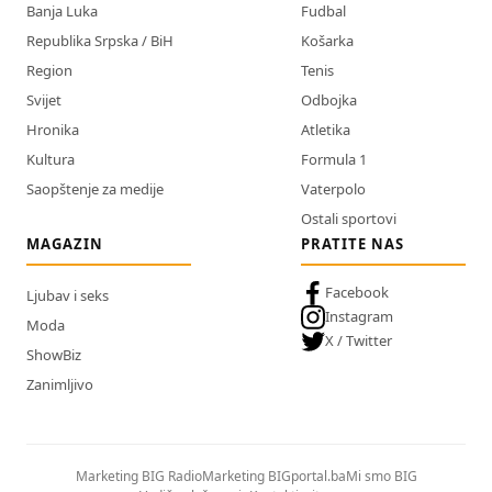
Banja Luka
Fudbal
Republika Srpska / BiH
Košarka
Region
Tenis
Svijet
Odbojka
Hronika
Atletika
Kultura
Formula 1
Saopštenje za medije
Vaterpolo
Ostali sportovi
MAGAZIN
PRATITE NAS
Facebook
Ljubav i seks
Instagram
Moda
X / Twitter
ShowBiz
Zanimljivo
Marketing BIG Radio
Marketing BIGportal.ba
Mi smo BIG