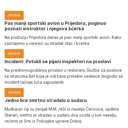
ARHIVA
Pao manji sportski avion u Prijedoru, poginuo
poznati instruktor i njegova kćerka
Na području Prijedora danas je pao manji sportski avion. Kako
saznajemo u nesreći su stradali otac i kćerka.
ARHIVA
Incident: Potukli se pijani inspektori na proslavi
Na prednovogodišnjoj proslavi u restoranu Službe za poslove
sa strancima BiH koja je održana protekle sedmice dogodio se
incident tačnije tuča zaposlenih.
ARHIVA
Јedno lice smrtno stradalo u sudaru
Muškarac čiji su inicijali M.M. /43/ iz naselja Cerovica, opština
Stanari, smrtno je stradao u sudaru dva vozila u tom naselju,
rečeno je Srni iz Policijske uprave Doboj.