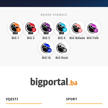
RADIO STANICE
BiG 1
BiG 2
BiG 3
BiG 4
BiG Balade
BiG Folk
BiG iG
BiG Rock
VIJESTI
SPORT