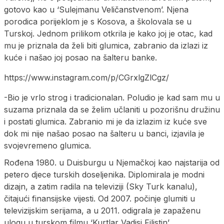
gotovo kao u ‘Sulejmanu Veličanstvenom’. Njena
porodica porijeklom je s Kosova, a školovala se u
Turskoj. Jednom prilikom otkrila je kako joj je otac, kad
mu je priznala da želi biti glumica, zabranio da izlazi iz
kuće i našao joj posao na šalteru banke.
https://www.instagram.com/p/CGrxlgZlCgz/
-Bio je vrlo strog i tradicionalan. Poludio je kad sam mu u
suzama priznala da se želim učlaniti u pozorišnu družinu
i postati glumica. Zabranio mi je da izlazim iz kuće sve
dok mi nije našao posao na šalteru u banci, izjavila je
svojevremeno glumica.
Rođena 1980. u Duisburgu u Njemačkoj kao najstarija od
petero djece turskih doseljenika. Diplomirala je modni
dizajn, a zatim radila na televiziji (Sky Turk kanalu),
čitajući finansijske vijesti. Od 2007. počinje glumiti u
televizijskim serijama, a u 2011. odigrala je zapaženu
ulogu u turskom filmu ‘Kurtlar Vadisi Filistin’.