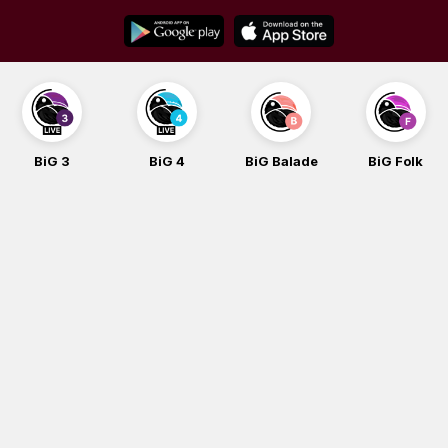
Skip
to
content
BiG 3
BiG 4
BiG Balade
BiG Folk