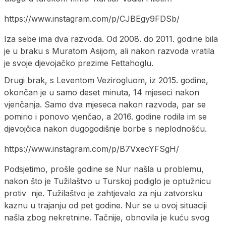
https://www.instagram.com/p/CJBEgy9FDSb/
Iza sebe ima dva razvoda. Od 2008. do 2011. godine bila
je u braku s Muratom Asijom, ali nakon razvoda vratila
je svoje djevojačko prezime Fettahoglu.
Drugi brak, s Leventom Vezirogluom, iz 2015. godine,
okončan je u samo deset minuta, 14 mjeseci nakon
vjenčanja. Samo dva mjeseca nakon razvoda, par se
pomirio i ponovo vjenčao, a 2016. godine rodila im se
djevojčica nakon dugogodišnje borbe s neplodnošću.
https://www.instagram.com/p/B7VxecYFSgH/
Podsjetimo, prošle godine se Nur našla u problemu,
nakon što je Tužilaštvo u Turskoj podiglo je optužnicu
protiv nje. Tužilaštvo je zahtjevalo za nju zatvorsku
kaznu u trajanju od pet godine. Nur se u ovoj situaciji
našla zbog nekretnine. Tačnije, obnovila je kuću svog