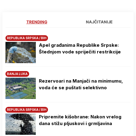
TRENDING
NAJČITANIJE
REPUBLIKA SRPSKA / BIH
Apel građanima Republike Srpske:
Štednjom vode spriječiti restrikcije
BANJA LUKA
Rezervoari na Manjači na minimumu,
voda će se puštati selektivno
REPUBLIKA SRPSKA / BIH
Pripremite kišobrane: Nakon vrelog
dana stižu pljuskovi i grmljavina