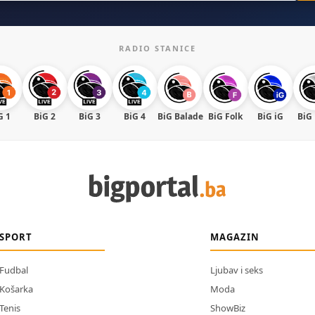
RADIO STANICE
G 1
BiG 2
BiG 3
BiG 4
BiG Balade
BiG Folk
BiG iG
BiG
SPORT
MAGAZIN
Fudbal
Ljubav i seks
Košarka
Moda
Tenis
ShowBiz