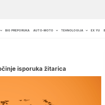
BIG PREPORUKA
AUTO-MOTO
TEHNOLOGIJA
EX YU
očinje isporuka žitarica