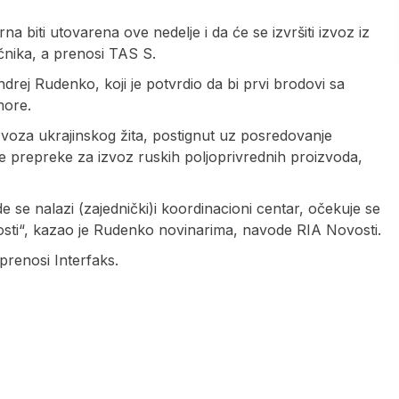
a biti utovarena ove nedelje i da će se izvršiti izvoz iz
ičnika, a prenosi TAS S.
drej Rudenko, koji je potvrdio da bi prvi brodovi sa
more.
voza ukrajinskog žita, postignut uz posredovanje
prepreke za izvoz ruskih poljoprivrednih proizvoda,
se nalazi (zajednički)i koordinacioni centar, očekuje se
nosti“, kazao je Rudenko novinarima, navode RIA Novosti.
prenosi Interfaks.