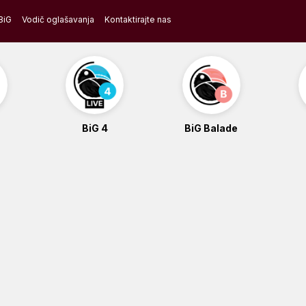
BiG
Vodič oglašavanja
Kontaktirajte nas
BiG 4
BiG Balade