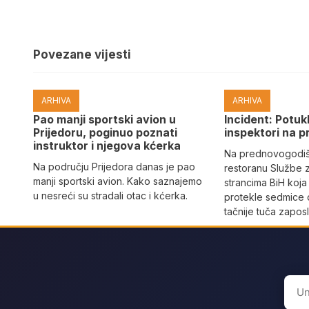
Povezane vijesti
ARHIVA
ARHIVA
Pao manji sportski avion u
Incident: Potukl
Prijedoru, poginuo poznati
inspektori na p
instruktor i njegova kćerka
Na prednovogodišn
Na području Prijedora danas je pao
restoranu Službe 
manji sportski avion. Kako saznajemo
strancima BiH koja
u nesreći su stradali otac i kćerka.
protekle sedmice 
tačnije tuča zaposl
Sear
for: