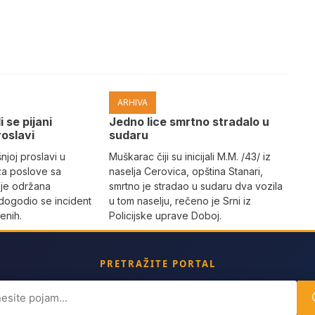
ARHIVA
i se pijani
Јedno lice smrtno stradalo u
roslavi
sudaru
joj proslavi u
Muškarac čiji su inicijali M.M. /43/ iz
za poslove sa
naselja Cerovica, opština Stanari,
 je održana
smrtno je stradao u sudaru dva vozila
dogodio se incident
u tom naselju, rečeno je Srni iz
enih.
Policijske uprave Doboj.
PRETRAŽITE PORTAL
ch