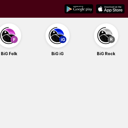
BiG Folk
BiG iG
BiG Rock