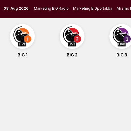
Skip
08. Aug 2026.
Marketing BIG Radio
Marketing BiGportal.ba
Mi smo 
to
content
BiG 1
BiG 2
BiG 3