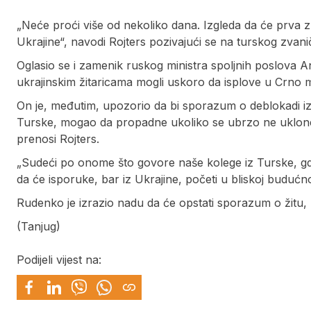
„Neće proći više od nekoliko dana. Izgleda da će prva zrn
Ukrajine“, navodi Rojters pozivajući se na turskog zvan
Oglasio se i zamenik ruskog ministra spoljnih poslova An
ukrajinskim žitaricama mogli uskoro da isplove u Crno 
On je, međutim, upozorio da bi sporazum o deblokadi iz
Turske, mogao da propadne ukoliko se ubrzo ne uklone 
prenosi Rojters.
„Sudeći po onome što govore naše kolege iz Turske, gde 
da će isporuke, bar iz Ukrajine, početi u bliskoj buduć
Rudenko je izrazio nadu da će opstati sporazum o žitu, 
(Tanjug)
Podijeli vijest na: