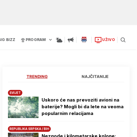
BIG BIZZ
PROGRAM
UŽIVO
TRENDING
NAJČITANIJE
SVIJET
Uskoro će nas prevoziti avioni na
baterije? Mogli bi da lete na veoma
popularnim relacijama
REPUBLIKA SRPSKA / BIH
Nezgode i kilometarske kolone: