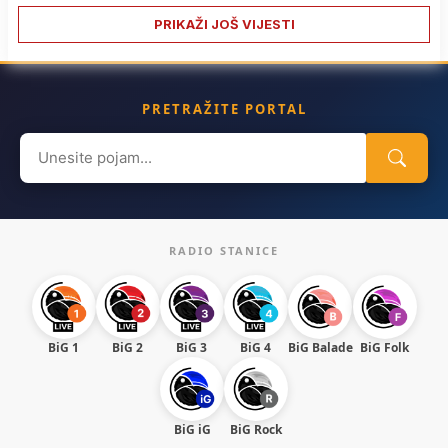
PRIKAŽI JOŠ VIJESTI
PRETRAŽITE PORTAL
Search
for:
RADIO STANICE
BiG 1
BiG 2
BiG 3
BiG 4
BiG Balade
BiG Folk
BiG iG
BiG Rock