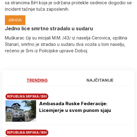
sa strancima BiH koja je održana protekle sedmice dogodio se
incident tačnije tuča zaposlenih.
ARHIVA
Јedno lice smrtno stradalo u sudaru
Muškarac čiji su inicijali M.M. /43/ iz naselja Cerovica, opština
Stanari, smrtno je stradao u sudaru dva vozila u tom naselju,
rečeno je Srni iz Policijske uprave Doboj.
TRENDING
NAJČITANIJE
REPUBLIKA SRPSKA / BIH
Ambasada Ruske Federacije:
Licemjerje u svom punom sjaju
REPUBLIKA SRPSKA / BIH