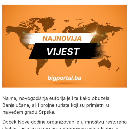
Naime, novogodišnja euforija je i te kako obuzela
Banjalučane, ali i brojne turiste koji su primjetni u
najvećem gradu Srpske.
Doček Nove godine organizovan je u mnoštvu restorana
i kafića, gdje su rezervacije popunjene već odavno, a