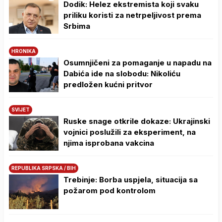
Dodik: Helez ekstremista koji svaku
priliku koristi za netrpeljivost prema
Srbima
HRONIKA
Osumnjičeni za pomaganje u napadu na
Dabića ide na slobodu: Nikoliću
predložen kućni pritvor
SVIJET
Ruske snage otkrile dokaze: Ukrajinski
vojnici poslužili za eksperiment, na
njima isprobana vakcina
REPUBLIKA SRPSKA / BIH
Trebinje: Borba uspjela, situacija sa
požarom pod kontrolom