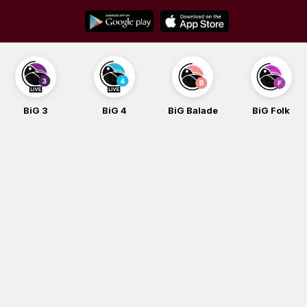
Skip
to
content
BiG 3
BiG 4
BiG Balade
BiG Folk