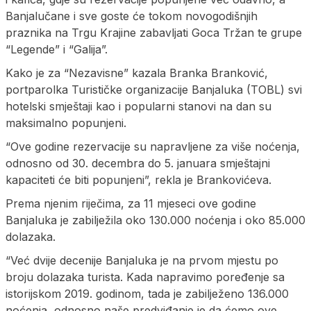
Banjalučane i sve goste će tokom novogodišnjih
praznika na Trgu Krajine zabavljati Goca Tržan te grupe
“Legende” i “Galija”.
Kako je za “Nezavisne” kazala Branka Branković,
portparolka Turističke organizacije Banjaluka (TOBL) svi
hotelski smještaji kao i popularni stanovi na dan su
maksimalno popunjeni.
“Ove godine rezervacije su napravljene za više noćenja,
odnosno od 30. decembra do 5. januara smještajni
kapaciteti će biti popunjeni”, rekla je Brankovićeva.
Prema njenim riječima, za 11 mjeseci ove godine
Banjaluka je zabilježila oko 130.000 noćenja i oko 85.000
dolazaka.
“Već dvije decenije Banjaluka je na prvom mjestu po
broju dolazaka turista. Kada napravimo poređenje sa
istorijskom 2019. godinom, tada je zabilježeno 136.000
noćenja, odnosno naše predviđanje je da ćemo ove