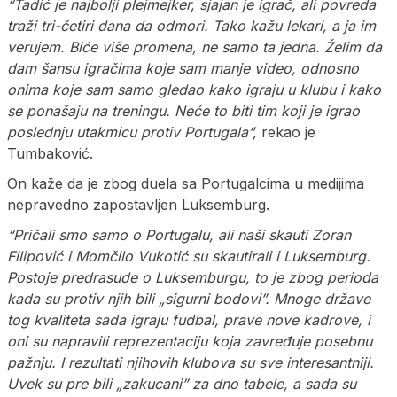
“Tadić je najbolji plejmejker, sjajan je igrač, ali povreda
traži tri-četiri dana da odmori. Tako kažu lekari, a ja im
verujem. Biće više promena, ne samo ta jedna. Želim da
dam šansu igračima koje sam manje video, odnosno
onima koje sam samo gledao kako igraju u klubu i kako
se ponašaju na treningu. Neće to biti tim koji je igrao
poslednju utakmicu protiv Portugala”,
rekao je
Tumbaković.
On kaže da je zbog duela sa Portugalcima u medijima
nepravedno zapostavljen Luksemburg.
“Pričali smo samo o Portugalu, ali naši skauti Zoran
Filipović i Momčilo Vukotić su skautirali i Luksemburg.
Postoje predrasude o Luksemburgu, to je zbog perioda
kada su protiv njih bili „sigurni bodovi”. Mnoge države
tog kvaliteta sada igraju fudbal, prave nove kadrove, i
oni su napravili reprezentaciju koja zavređuje posebnu
pažnju. I rezultati njihovih klubova su sve interesantniji.
Uvek su pre bili „zakucani” za dno tabele, a sada su