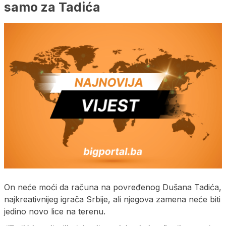
samo za Tadića
On neće moći da računa na povređenog Dušana Tadića,
najkreativnijeg igrača Srbije, ali njegova zamena neće biti
jedino novo lice na terenu.