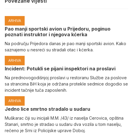
Povezane vijesti
ARHIVA
Pao manji sportski avion u Prijedoru, poginuo
poznati instruktor i njegova kćerka
Na području Prijedora danas je pao manji sportski avion. Kako
saznajemo u nesreći su stradali otac i kćerka.
ARHIVA
Incident: Potukli se pijani inspektori na proslavi
Na prednovogodišnjoj proslavi u restoranu Službe za poslove
sa strancima BiH koja je održana protekle sedmice dogodio se
incident tačnije tuča zaposlenih.
ARHIVA
Јedno lice smrtno stradalo u sudaru
Muškarac čiji su inicijali M.M. /43/ iz naselja Cerovica, opština
Stanari, smrtno je stradao u sudaru dva vozila u tom naselju,
rečeno je Srni iz Policijske uprave Doboj.