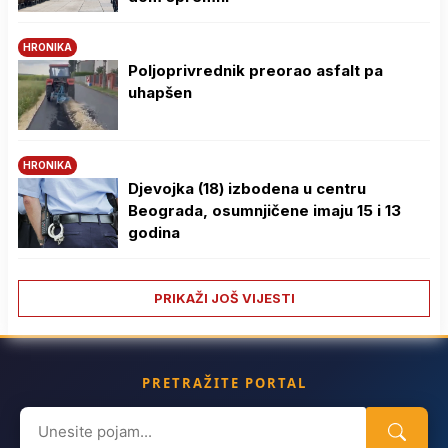
HRONIKA
Poljoprivrednik preorao asfalt pa
uhapšen
HRONIKA
Djevojka (18) izbodena u centru
Beograda, osumnjičene imaju 15 i 13
godina
PRIKAŽI JOŠ VIJESTI
PRETRAŽITE PORTAL
Search
for: