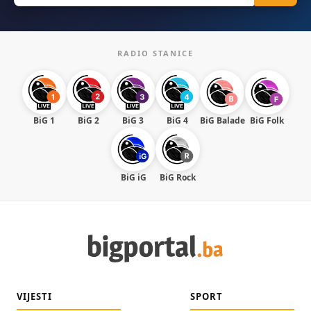
RADIO STANICE
BiG 1
BiG 2
BiG 3
BiG 4
BiG Balade
BiG Folk
BiG iG
BiG Rock
VIJESTI
SPORT