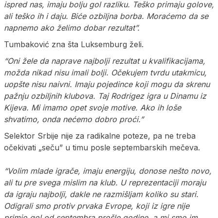
ispred nas, imaju bolju gol razliku. Teško primaju golove,
ali teško ih i daju. Biće ozbiljna borba. Moraćemo da se
napnemo ako želimo dobar rezultat”.
Tumbaković zna šta Luksemburg želi.
“Oni žele da naprave najbolji rezultat u kvalifikacijama,
možda nikad nisu imali bolji. Očekujem tvrdu utakmicu,
uopšte nisu naivni. Imaju pojedince koji mogu da skrenu
pažnju ozbiljnih klubova. Taj Rodrigez igra u Dinamu iz
Kijeva. Mi imamo opet svoje motive. Ako ih loše
shvatimo, onda nećemo dobro proći.”
Selektor Srbije nije za radikalne poteze, pa ne treba
očekivati „seču” u timu posle septembarskih mečeva.
“Volim mlade igrače, imaju energiju, donose nešto novo,
ali tu pre svega mislim na klub. U reprezentaciji moraju
da igraju najbolji, dakle ne razmišljam koliko su stari.
Odigrali smo protiv prvaka Evrope, koji iz igre nije
primio gol od septembra prošle godine, a mi smo im