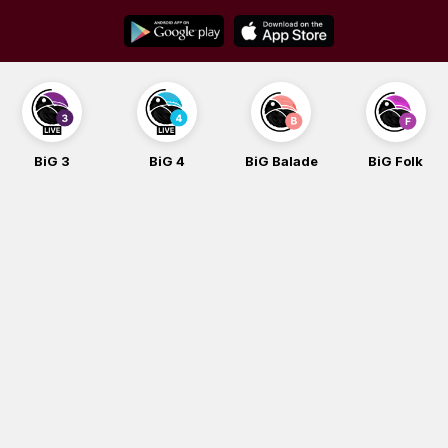
Skip
to
content
BiG 3
BiG 4
BiG Balade
BiG Folk