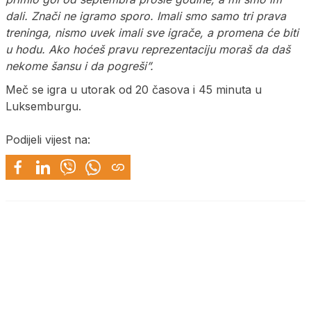
dali. Znači ne igramo sporo. Imali smo samo tri prava
treninga, nismo uvek imali sve igrače, a promena će biti
u hodu. Ako hoćeš pravu reprezentaciju moraš da daš
nekome šansu i da pogreši”.
Meč se igra u utorak od 20 časova i 45 minuta u
Luksemburgu.
Podijeli vijest na: