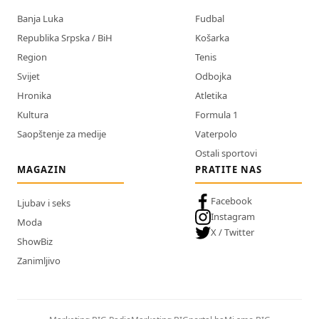
Banja Luka
Fudbal
Republika Srpska / BiH
Košarka
Region
Tenis
Svijet
Odbojka
Hronika
Atletika
Kultura
Formula 1
Saopštenje za medije
Vaterpolo
Ostali sportovi
MAGAZIN
PRATITE NAS
Facebook
Ljubav i seks
Instagram
Moda
X / Twitter
ShowBiz
Zanimljivo