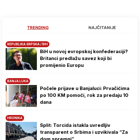
TRENDING
NAJČITANIJE
REPUBLIKA SRPSKA / BIH
BiH u novoj evropskoj konfederaciji?
Britanci predlažu savez koji bi
promijenio Europu
BANJA LUKA
Počele prijave u Banjaluci: Prvačićima
po 100 KM pomoći, rok za predaju 10
dana
HRONIKA
Split: Torcida istakla uvredljiv
transparent o Srbima i uzvikivala “Za
dom spremni”