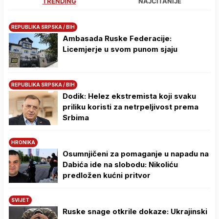
TRENDING
NAJČITANIJE
REPUBLIKA SRPSKA / BIH
Ambasada Ruske Federacije:
Licemjerje u svom punom sjaju
REPUBLIKA SRPSKA / BIH
Dodik: Helez ekstremista koji svaku
priliku koristi za netrpeljivost prema
Srbima
HRONIKA
Osumnjičeni za pomaganje u napadu na
Dabića ide na slobodu: Nikoliću
predložen kućni pritvor
SVIJET
Ruske snage otkrile dokaze: Ukrajinski