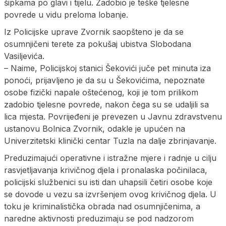
šipkama po glavi i tijelu. Zadobio je teške tjelesne
povrede u vidu preloma lobanje.
Iz Policijske uprave Zvornik saopšteno je da se
osumnjičeni terete za pokušaj ubistva Slobodana
Vasiljevića.
– Naime, Policijskoj stanici Šekovići juče pet minuta iza
ponoći, prijavljeno je da su u Šekovićima, nepoznate
osobe fizički napale oštećenog, koji je tom prilikom
zadobio tjelesne povrede, nakon čega su se udaljili sa
lica mjesta. Povrijeđeni je prevezen u Javnu zdravstvenu
ustanovu Bolnica Zvornik, odakle je upućen na
Univerzitetski klinički centar Tuzla na dalje zbrinjavanje.
Preduzimajući operativne i istražne mjere i radnje u cilju
rasvjetljavanja krivičnog djela i pronalaska počinilaca,
policijski službenici su isti dan uhapsili četiri osobe koje
se dovode u vezu sa izvršenjem ovog krivičnog djela. U
toku je kriminalistička obrada nad osumnjičenima, a
naredne aktivnosti preduzimaju se pod nadzorom