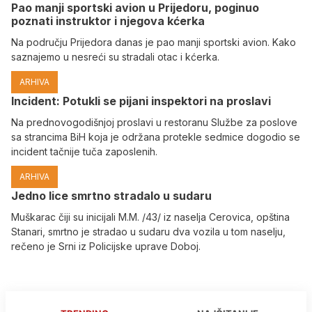
Pao manji sportski avion u Prijedoru, poginuo
poznati instruktor i njegova kćerka
Na području Prijedora danas je pao manji sportski avion. Kako
saznajemo u nesreći su stradali otac i kćerka.
ARHIVA
Incident: Potukli se pijani inspektori na proslavi
Na prednovogodišnjoj proslavi u restoranu Službe za poslove
sa strancima BiH koja je održana protekle sedmice dogodio se
incident tačnije tuča zaposlenih.
ARHIVA
Јedno lice smrtno stradalo u sudaru
Muškarac čiji su inicijali M.M. /43/ iz naselja Cerovica, opština
Stanari, smrtno je stradao u sudaru dva vozila u tom naselju,
rečeno je Srni iz Policijske uprave Doboj.