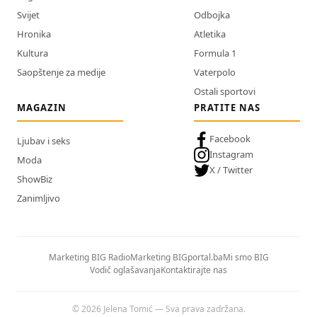
Svijet
Odbojka
Hronika
Atletika
Kultura
Formula 1
Saopštenje za medije
Vaterpolo
Ostali sportovi
MAGAZIN
PRATITE NAS
Facebook
Ljubav i seks
Instagram
Moda
X / Twitter
ShowBiz
Zanimljivo
Marketing BIG Radio
Marketing BIGportal.ba
Mi smo BIG
Vodič oglašavanja
Kontaktirajte nas
© 2026 Jelena Tomić — Sva prava zadržana.