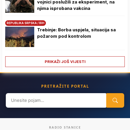
vojnici poslužili za eksperiment, na
njima isprobana vakcina
REPUBLIKA SRPSKA / BIH
Trebinje: Borba uspjela, situacija sa
požarom pod kontrolom
PRIKAŽI JOŠ VIJESTI
PRETRAŽITE PORTAL
Search
for:
RADIO STANICE