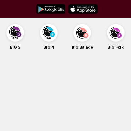
Skip
to
content
BiG 3
BiG 4
BiG Balade
BiG Folk