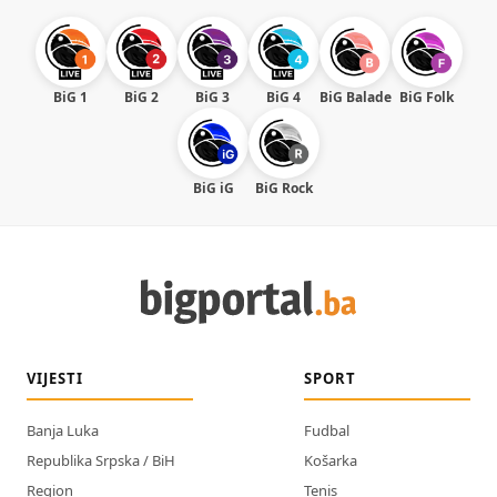
BiG 1
BiG 2
BiG 3
BiG 4
BiG Balade
BiG Folk
BiG iG
BiG Rock
VIJESTI
SPORT
Banja Luka
Fudbal
Republika Srpska / BiH
Košarka
Region
Tenis