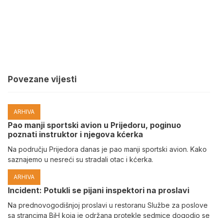
Povezane vijesti
ARHIVA
Pao manji sportski avion u Prijedoru, poginuo
poznati instruktor i njegova kćerka
Na području Prijedora danas je pao manji sportski avion. Kako
saznajemo u nesreći su stradali otac i kćerka.
ARHIVA
Incident: Potukli se pijani inspektori na proslavi
Na prednovogodišnjoj proslavi u restoranu Službe za poslove
sa strancima BiH koja je održana protekle sedmice dogodio se