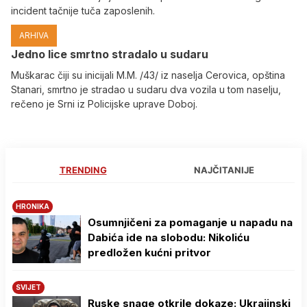
incident tačnije tuča zaposlenih.
ARHIVA
Јedno lice smrtno stradalo u sudaru
Muškarac čiji su inicijali M.M. /43/ iz naselja Cerovica, opština
Stanari, smrtno je stradao u sudaru dva vozila u tom naselju,
rečeno je Srni iz Policijske uprave Doboj.
TRENDING
NAJČITANIJE
HRONIKA
Osumnjičeni za pomaganje u napadu na
Dabića ide na slobodu: Nikoliću
predložen kućni pritvor
SVIJET
Ruske snage otkrile dokaze: Ukrajinski