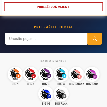
PRIKAŽI JOŠ VIJESTI
PRETRAŽITE PORTAL
Search
for:
RADIO STANICE
BiG 1
BiG 2
BiG 3
BiG 4
BiG Balade
BiG Folk
BiG iG
BiG Rock