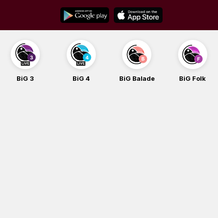
Skip
to
content
BiG 3
BiG 4
BiG Balade
BiG Folk