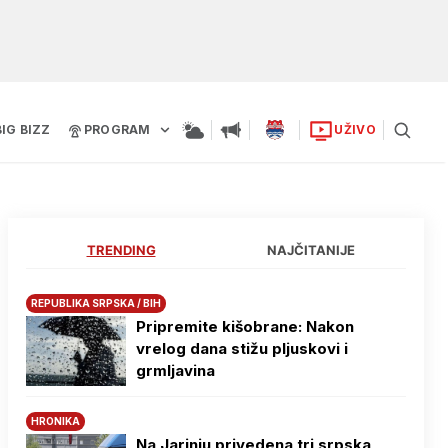
BIG BIZZ
PROGRAM
UŽIVO
TRENDING
NAJČITANIJE
REPUBLIKA SRPSKA / BIH
Pripremite kišobrane: Nakon
vrelog dana stižu pljuskovi i
grmljavina
HRONIKA
Na Јarinju privedena tri srpska