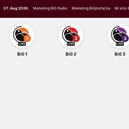
Skip
07. Aug 2026.
Marketing BIG Radio
Marketing BiGportal.ba
Mi smo 
to
content
BiG 1
BiG 2
BiG 3