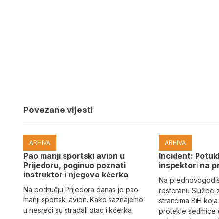
Povezane vijesti
ARHIVA
ARHIVA
Pao manji sportski avion u
Incident: Potukl
Prijedoru, poginuo poznati
inspektori na p
instruktor i njegova kćerka
Na prednovogodišn
Na području Prijedora danas je pao
restoranu Službe 
manji sportski avion. Kako saznajemo
strancima BiH koja
u nesreći su stradali otac i kćerka.
protekle sedmice 