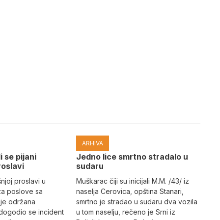
ARHIVA
i se pijani
Јedno lice smrtno stradalo u
roslavi
sudaru
joj proslavi u
Muškarac čiji su inicijali M.M. /43/ iz
za poslove sa
naselja Cerovica, opština Stanari,
 je održana
smrtno je stradao u sudaru dva vozila
dogodio se incident
u tom naselju, rečeno je Srni iz