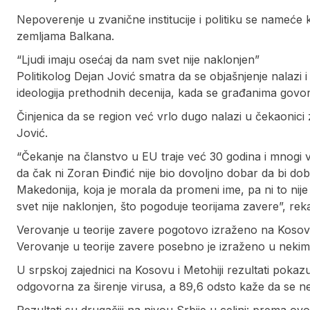
Nepoverenje u zvanične institucije i politiku se nameće 
zemljama Balkana.
“Ljudi imaju osećaj da nam svet nije naklonjen”
Politikolog Dejan Jović smatra da se objašnjenje nalaz
ideologija prethodnih decenija, kada se građanima govori
Činjenica da se region već vrlo dugo nalazi u čekaonici 
Jović.
“Čekanje na članstvo u EU traje već 30 godina i mnogi v
da čak ni Zoran Đinđić nije bio dovoljno dobar da bi dob
Makedonija, koja je morala da promeni ime, pa ni to nije 
svet nije naklonjen, što pogoduje teorijama zavere”, reka
Verovanje u teorije zavere pogotovo izraženo na Koso
Verovanje u teorije zavere posebno je izraženo u nekim
U srpskoj zajednici na Kosovu i Metohiji rezultati pokazu
odgovorna za širenje virusa, a 89,6 odsto kaže da se ne