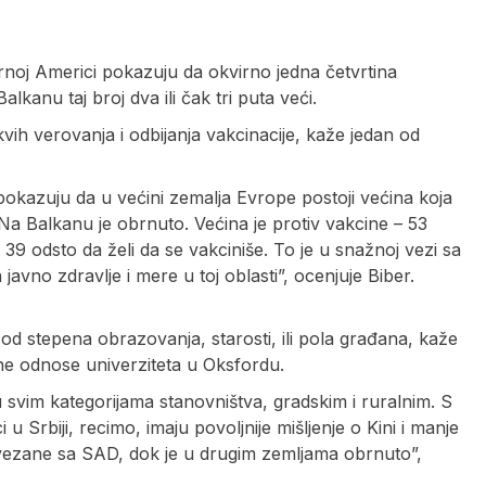
vernoj Americi pokazuju da okvirno jedna četvrtina
lkanu taj broj dva ili čak tri puta veći.
ih verovanja i odbijanja vakcinacije, kaže jedan od
a pokazuju da u većini zemalja Evrope postoji većina koja
a Balkanu je obrnuto. Većina je protiv vakcine – 53
39 odsto da želi da se vakciniše. To je u snažnoj vezi sa
javno zdravlje i mere u toj oblasti”, ocenjuje Biber.
 od stepena obrazovanja, starosti, ili pola građana, kaže
ne odnose univerziteta u Oksfordu.
u svim kategorijama stanovništva, gradskim i ruralnim. S
u Srbiji, recimo, imaju povoljnije mišljenje o Kini i manje
povezane sa SAD, dok je u drugim zemljama obrnuto”,