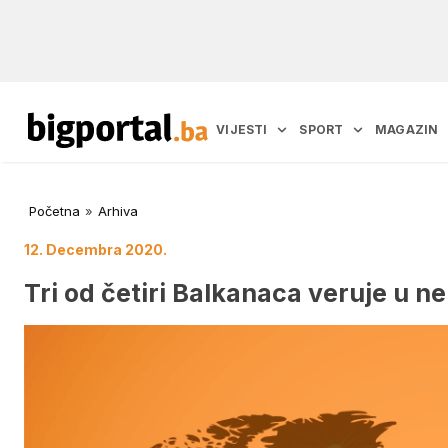
VIJESTI
SPORT
MAGAZIN
Početna
»
Arhiva
12. Decembra 2020.
Tri od četiri Balkanaca veruje u n