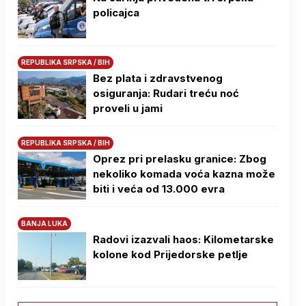
policajca
REPUBLIKA SRPSKA / BIH
Bez plata i zdravstvenog
osiguranja: Rudari treću noć
proveli u jami
REPUBLIKA SRPSKA / BIH
Oprez pri prelasku granice: Zbog
nekoliko komada voća kazna može
biti i veća od 13.000 evra
BANJA LUKA
Radovi izazvali haos: Kilometarske
kolone kod Prijedorske petlje