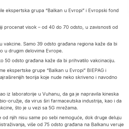
vile ekspertska grupa “Balkan u Evropi” i Evropski fond
rbiji procenat visok – od 40 do 70 odsto, u zavisnosti od
 u vakcine. Samo 39 odsto građana regiona kaže da bi
go u drugim delovima Evrope.
ko 50 odsto građana kaže da bi prihvatilo vakcinaciju.
ime ekspertske grupe “Balkan u Evropi” BIEPAG i
raširenijih teorija koje nude neko skriveno i navodno
egao iz laboratorije u Vuhanu, da ga je napravila kineska
o-oružje, da virus širi farmaceutska industrija, kao i da
akcine, što je u vezi sa 5G mrežama.
ke od njih nisu same po sebi nemoguće, dok druge deluju
istraživanja, više od 75 odsto građana na Balkanu veruje