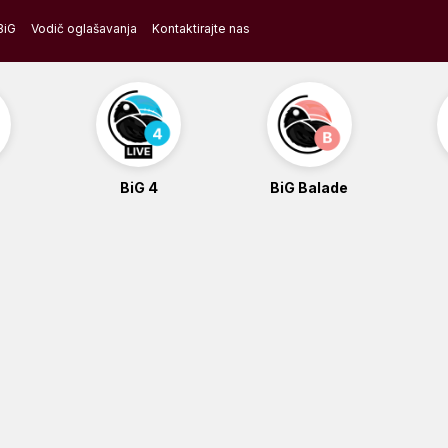
BiG
Vodič oglašavanja
Kontaktirajte nas
BiG 4
BiG Balade