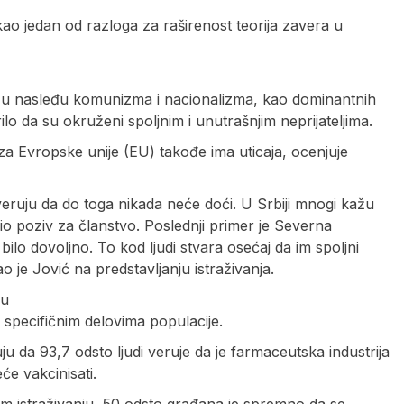
kao jedan od razloga za raširenost teorija zavera u
i i u nasleđu komunizma i nacionalizma, kao dominantnih
lo da su okruženi spoljnim i unutrašnjim neprijateljima.
za Evropske unije (EU) takođe ima uticaja, ocenjuje
eruju da do toga nikada neće doći. U Srbiji mnogi kažu
io poziv za članstvo. Poslednji primer je Severna
bilo dovoljno. To kod ljudi stvara osećaj da im spoljni
o je Jović na predstavljanju istraživanja.
vu
 specifičnim delovima populacije.
ju da 93,7 odsto ljudi veruje da je farmaceutska industrija
će vakcinisati.