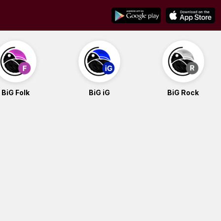
BiG Folk
BiG iG
BiG Rock