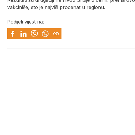
Rezultati su drugačiji na nivou Srbije u celini: prema o
vakciniše, sto je najviši procenat u regionu.
Podijeli vijest na: