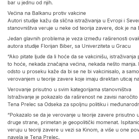
bar u jednu od njih.
Većina na Balkanu protiv vakcine
Autori studije kažu da slična istraživanja u Evropi i Se
stanovništva veruje u neke od teorija zavere, dok je na Ba
Jedan glavnih problema je veza između raširenosti ovakv
autora studije Florijan Biber, sa Univerziteta u Gracu
“Ako pitate ljude da li hoće da se vakcinišu, istraživanj
to hoće, nekada značajna većina, nekada nešto manja. N
odsto u proseku kaže da bi se ne bi vakcinisalo, a samo 
verovanjem u teorije zavere koje imaju direktan uticaj na 
Verovanje prisutno u svim kategorijama stanovništva
Istraživanje je pokazalo da raširenost ne zavisi naročito
Tena Prelec sa Odseka za spoljnu politiku i međunarod
“Pokazalo se da je verovanje u teorije zavere prisutno 
druge strane, primetan je geopolitički momenat. Ispitanici 
veruju u teoriji zavere u vezi sa Kinom, a više u one 
navela je Tena Prelec.