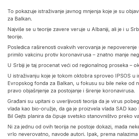
To pokazuje istraživanje javnog mnjenja koje je su obja
za Balkan.
Najviše se u teorije zavere veruje u Albaniji, ali je i u S
teorije.
Posledica raširenosti ovakvih verovanja je nepoverenje
primilo vakcinu protiv koronavirusa – znatno manje ne
U Srbiji je taj procenat veći od regionalnog proseka – o
U istraživanju koje je tokom oktobra sproveo IPSOS u 
Evropskog fonda za Balkan, u fokusu su bile neke od naj
pravo objašnjenje za postojanje i širenje koronavirusa.
Građani su upitani o uverljivosti teorija da je virus pob
vlada kao bio-oružje, da ga je proizvela vlada SAD kao bi
Bil Gejts planira da čipuje svetsko stanovništvo preko v
Ni za jednu od ovih teorija ne postoje dokazi, mada ne
vrlo neverovatno, navode autori. Ipak, prema nalazima 