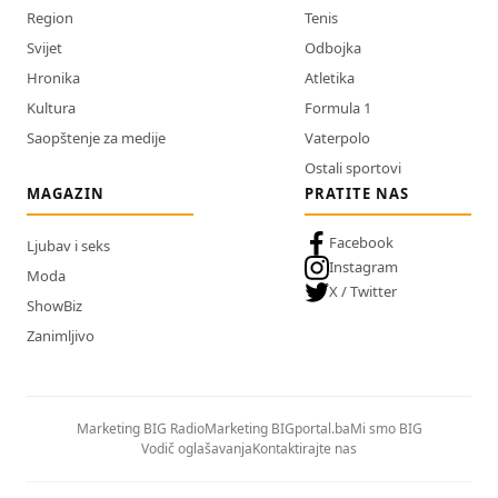
Region
Tenis
Svijet
Odbojka
Hronika
Atletika
Kultura
Formula 1
Saopštenje za medije
Vaterpolo
Ostali sportovi
MAGAZIN
PRATITE NAS
Facebook
Ljubav i seks
Instagram
Moda
X / Twitter
ShowBiz
Zanimljivo
Marketing BIG Radio
Marketing BIGportal.ba
Mi smo BIG
Vodič oglašavanja
Kontaktirajte nas