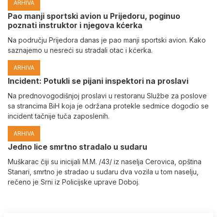
ARHIVA
Pao manji sportski avion u Prijedoru, poginuo
poznati instruktor i njegova kćerka
Na području Prijedora danas je pao manji sportski avion. Kako
saznajemo u nesreći su stradali otac i kćerka.
ARHIVA
Incident: Potukli se pijani inspektori na proslavi
Na prednovogodišnjoj proslavi u restoranu Službe za poslove
sa strancima BiH koja je održana protekle sedmice dogodio se
incident tačnije tuča zaposlenih.
ARHIVA
Јedno lice smrtno stradalo u sudaru
Muškarac čiji su inicijali M.M. /43/ iz naselja Cerovica, opština
Stanari, smrtno je stradao u sudaru dva vozila u tom naselju,
rečeno je Srni iz Policijske uprave Doboj.