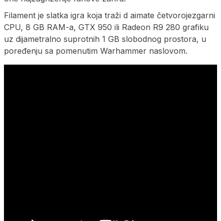
Filament je slatka igra koja traži d aimate četvorojezgarni
CPU, 8 GB RAM-a, GTX 950 ili Radeon R9 280 grafiku
uz dijametralno suprotnih 1 GB slobodnog prostora, u
poređenju sa pomenutim Warhammer naslovom.