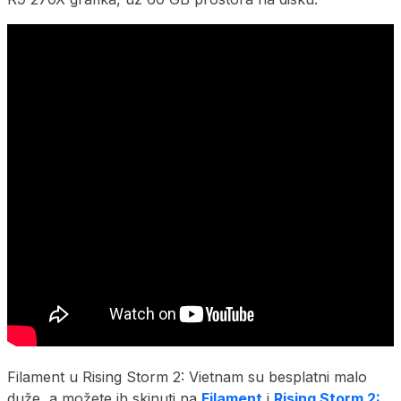
Filament u Rising Storm 2: Vietnam su besplatni malo
duže, a možete ih skinuti na
Filament
i
Rising Storm 2: