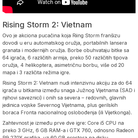
Rising Storm 2: Vietnam
Ovo je akciona pucačina koja Riing Storm franšizu
dovodi u eru automatskog oružja, portabilnih lansera
granata i modernijih oružja. Borbe obuhvataju bitke sa
64 igrača, 6 različitih armija, preko 50 različitih tipova
oružja, 4 helikoptera, asimetričnu borbu, više od 20
mapa i 3 različita režima igre.
Rising Storm 2: Vietnam nudi intenzivnu akciju za do 64
igrača u bitkama između snaga Južnog Vijetnama (SAD i
njihovi saveznici) i onih sa severa – redovnih, glavnih
jedinica vojske Severnog Vijetnama, plus gerilskih
boraca Fronta nacionalnog oslobođenja (ili Vijetkonga).
Zahtevnost je između prve dve igre: Core i5 CPU na
preko 3 GHz, 6 GB RAM-a i GTX 760, odnosno Radeon
R9 270X grafika, uz 60 GB prostora na disku.