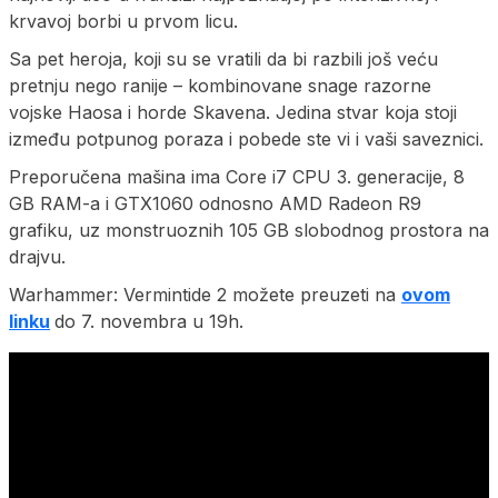
krvavoj borbi u prvom licu.
Sa pet heroja, koji su se vratili da bi razbili još veću
pretnju nego ranije – kombinovane snage razorne
vojske Haosa i horde Skavena. Jedina stvar koja stoji
između potpunog poraza i pobede ste vi i vaši saveznici.
Preporučena mašina ima Core i7 CPU 3. generacije, 8
GB RAM-a i GTX1060 odnosno AMD Radeon R9
grafiku, uz monstruoznih 105 GB slobodnog prostora na
drajvu.
Warhammer: Vermintide 2 možete preuzeti na
ovom
linku
do 7. novembra u 19h.