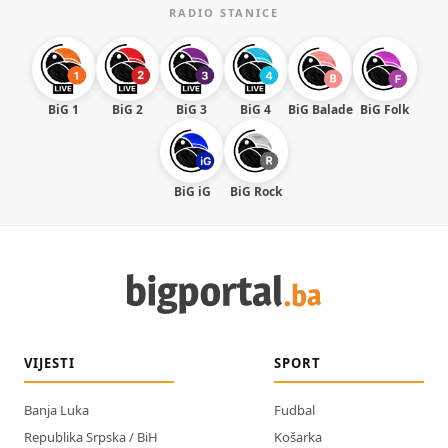
RADIO STANICE
BiG 1
BiG 2
BiG 3
BiG 4
BiG Balade
BiG Folk
BiG iG
BiG Rock
VIJESTI
SPORT
Banja Luka
Fudbal
Republika Srpska / BiH
Košarka