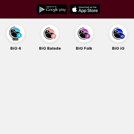
Skip
to
content
BiG 4
BiG Balade
BiG Folk
BiG iG