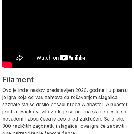
Filament
Ovo je indie naslov predstavljen 2020. godine i u pitanju
je igra koja od vas zahteva da rešavanjem slagalica
saznate šta se desilo posadi broda Alabaster. Alabaster
je istraživačko vozilo za koje se ne zna šta se desilo sa
posadom i zbog čega je ceo brod zaključan. Sa preko
300 različitih zagonetki i slagalica, ova igra će zabaviti i
one najzagriženije fanove žanra.