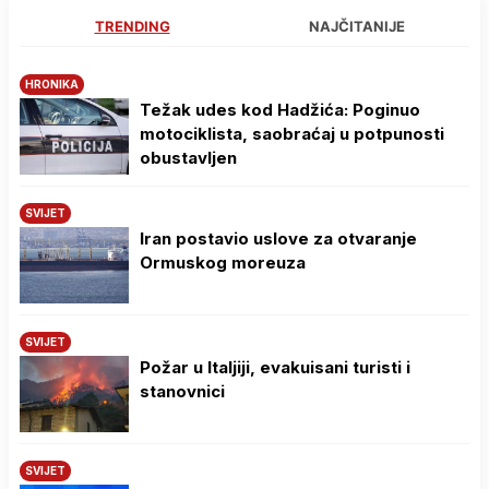
TRENDING
NAJČITANIJE
HRONIKA
Težak udes kod Hadžića: Poginuo
motociklista, saobraćaj u potpunosti
obustavljen
SVIJET
Iran postavio uslove za otvaranje
Ormuskog moreuza
SVIJET
Požar u Italjiji, evakuisani turisti i
stanovnici
SVIJET