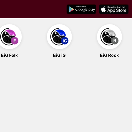
BiG Folk
BiG iG
BiG Rock