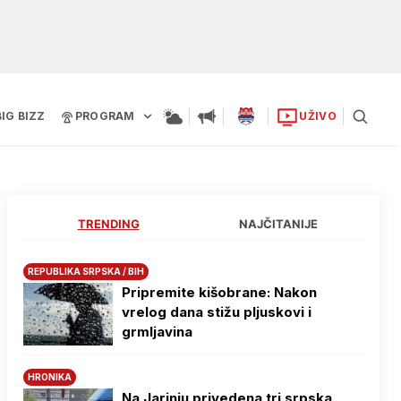
BIG BIZZ
PROGRAM
UŽIVO
TRENDING
NAJČITANIJE
REPUBLIKA SRPSKA / BIH
Pripremite kišobrane: Nakon
vrelog dana stižu pljuskovi i
grmljavina
HRONIKA
Na Јarinju privedena tri srpska