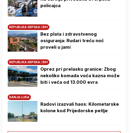
policajca
REPUBLIKA SRPSKA / BIH
Bez plata i zdravstvenog
osiguranja: Rudari treću noć
proveli u jami
REPUBLIKA SRPSKA / BIH
Oprez pri prelasku granice: Zbog
nekoliko komada voća kazna može
biti i veća od 13.000 evra
BANJA LUKA
Radovi izazvali haos: Kilometarske
kolone kod Prijedorske petlje