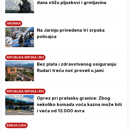
dana stižu pljuskovi i grmljavina
HRONIKA
Na Јarinju privedena tri srpska
policajca
REPUBLIKA SRPSKA / BIH
Bez plata i zdravstvenog osiguranja:
Rudari treću noć proveli u jami
REPUBLIKA SRPSKA / BIH
Oprez pri prelasku granice: Zbog
nekoliko komada voća kazna može biti
i veća od 13.000 evra
BANJA LUKA