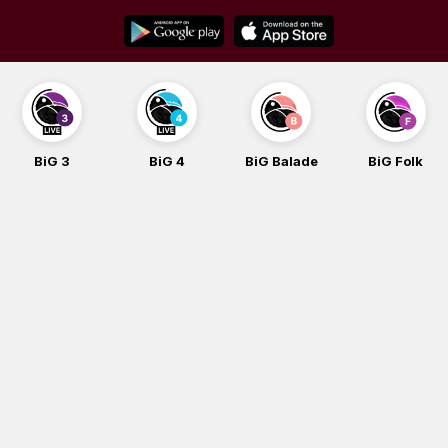
Skip
to
content
BiG 3
BiG 4
BiG Balade
BiG Folk