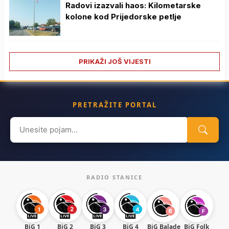
Radovi izazvali haos: Kilometarske
kolone kod Prijedorske petlje
PRIKAŽI JOŠ VIJESTI
PRETRAŽITE PORTAL
Search
for:
RADIO STANICE
BiG 1
BiG 2
BiG 3
BiG 4
BiG Balade
BiG Folk