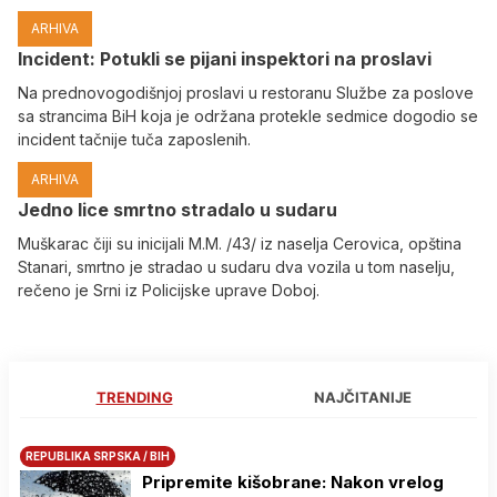
ARHIVA
Incident: Potukli se pijani inspektori na proslavi
Na prednovogodišnjoj proslavi u restoranu Službe za poslove
sa strancima BiH koja je održana protekle sedmice dogodio se
incident tačnije tuča zaposlenih.
ARHIVA
Јedno lice smrtno stradalo u sudaru
Muškarac čiji su inicijali M.M. /43/ iz naselja Cerovica, opština
Stanari, smrtno je stradao u sudaru dva vozila u tom naselju,
rečeno je Srni iz Policijske uprave Doboj.
TRENDING
NAJČITANIJE
REPUBLIKA SRPSKA / BIH
Pripremite kišobrane: Nakon vrelog