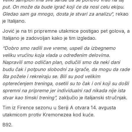
put. On može da bude igrač koji će da nosi celu ekipu.
Gledao sam ga mnogo, dosta je stvari za analizu“,
rekao
je Italijano.
Jović je na tri pripremne utakmice postigao pet golova, a
Italijano je zadovoljan kako je tim izgledao.
“Dobro smo radili sve vreme, uspeli da izbegnemo
veliku vrućinu koja vlada u određenim delovima.
Napravili smo odličan plan, odlučili smo da neki dani
budu čak i potpuno slobodni za igrače, da mogu da rade
šta požele i rekreiraju se. Bili su pod velikim
opterećenjem treninga, osetili su to čak i oni koji su došli
spremni na pripreme jer individualni rad nikada nije ista
stvar kao timski trening”,
zaključio je italijanski stručnjak.
Tim iz Firence sezonu u Seriji A otvara 14. avgusta
utakmicom protiv Kremonezea kod kuće.
B92.