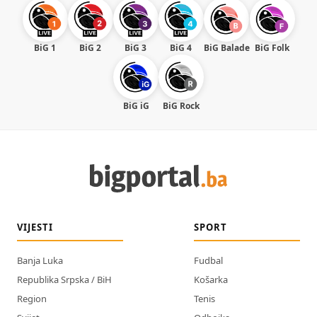
BiG 1
BiG 2
BiG 3
BiG 4
BiG Balade
BiG Folk
BiG iG
BiG Rock
VIJESTI
SPORT
Banja Luka
Fudbal
Republika Srpska / BiH
Košarka
Region
Tenis