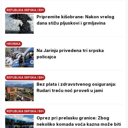
REPUBLIKA SRPSKA / BIH
Pripremite kišobrane: Nakon vrelog
dana stižu pljuskovi i grmljavina
HRONIKA
Na Јarinju privedena tri srpska
policajca
REPUBLIKA SRPSKA / BIH
Bez plata i zdravstvenog osiguranja:
Rudari treću noć proveli u jami
REPUBLIKA SRPSKA / BIH
Oprez pri prelasku granice: Zbog
nekoliko komada voća kazna može biti