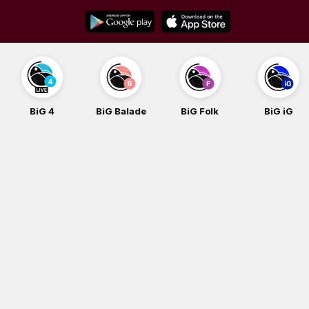
Skip
to
content
BiG 4
BiG Balade
BiG Folk
BiG iG