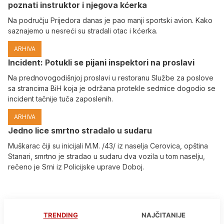
poznati instruktor i njegova kćerka
Na području Prijedora danas je pao manji sportski avion. Kako
saznajemo u nesreći su stradali otac i kćerka.
ARHIVA
Incident: Potukli se pijani inspektori na proslavi
Na prednovogodišnjoj proslavi u restoranu Službe za poslove
sa strancima BiH koja je održana protekle sedmice dogodio se
incident tačnije tuča zaposlenih.
ARHIVA
Јedno lice smrtno stradalo u sudaru
Muškarac čiji su inicijali M.M. /43/ iz naselja Cerovica, opština
Stanari, smrtno je stradao u sudaru dva vozila u tom naselju,
rečeno je Srni iz Policijske uprave Doboj.
TRENDING
NAJČITANIJE