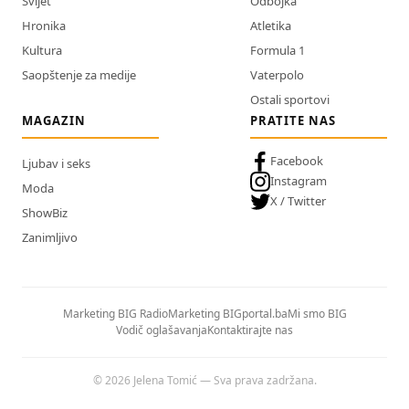
Svijet
Odbojka
Hronika
Atletika
Kultura
Formula 1
Saopštenje za medije
Vaterpolo
Ostali sportovi
MAGAZIN
PRATITE NAS
Facebook
Ljubav i seks
Instagram
Moda
X / Twitter
ShowBiz
Zanimljivo
Marketing BIG Radio
Marketing BIGportal.ba
Mi smo BIG
Vodič oglašavanja
Kontaktirajte nas
© 2026 Jelena Tomić — Sva prava zadržana.