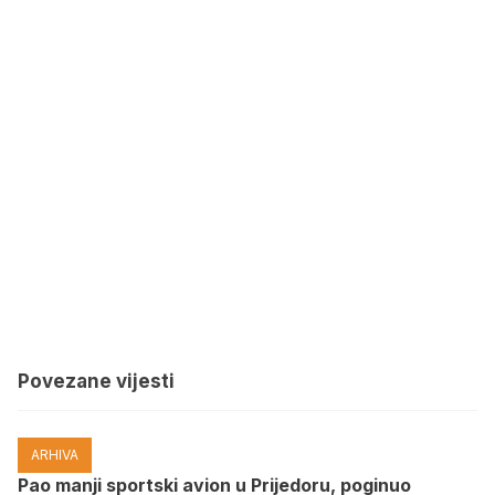
Povezane vijesti
ARHIVA
Pao manji sportski avion u Prijedoru, poginuo