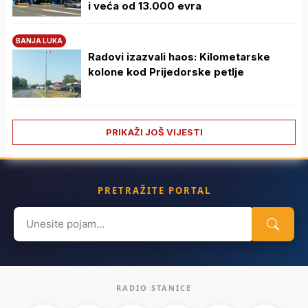
i veća od 13.000 evra
BANJA LUKA
Radovi izazvali haos: Kilometarske
kolone kod Prijedorske petlje
PRIKAŽI JOŠ VIJESTI
PRETRAŽITE PORTAL
Search
for:
RADIO STANICE