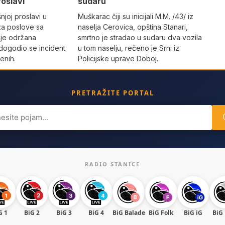
roslavi
sudaru
joj proslavi u
Muškarac čiji su inicijali M.M. /43/ iz
za poslove sa
naselja Cerovica, opština Stanari,
 je održana
smrtno je stradao u sudaru dva vozila
dogodio se incident
u tom naselju, rečeno je Srni iz
enih.
Policijske uprave Doboj.
PRETRAŽITE PORTAL
ch
RADIO STANICE
G 1
BiG 2
BiG 3
BiG 4
BiG Balade
BiG Folk
BiG iG
BiG