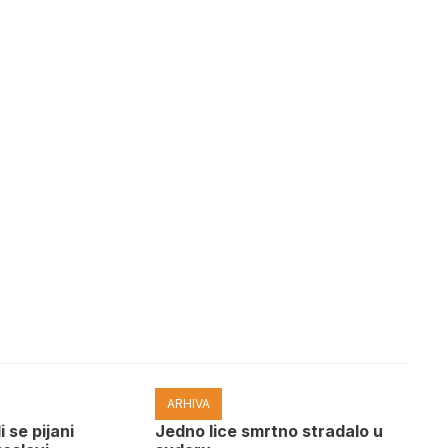
ARHIVA
i se pijani
Јedno lice smrtno stradalo u