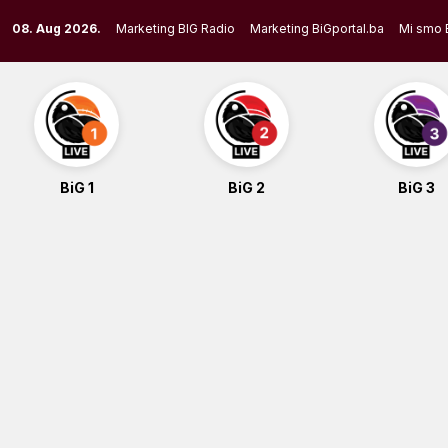
Skip
08. Aug 2026.
Marketing BIG Radio
Marketing BiGportal.ba
Mi smo 
to
content
BiG 1
BiG 2
BiG 3