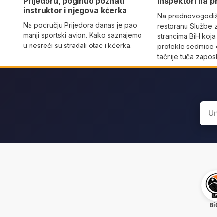
Prijedoru, poginuo poznati
inspektori na p
instruktor i njegova kćerka
Na prednovogodišn
Na području Prijedora danas je pao
restoranu Službe 
manji sportski avion. Kako saznajemo
strancima BiH koja
u nesreći su stradali otac i kćerka.
protekle sedmice 
tačnije tuča zaposl
Sear
for:
Bi