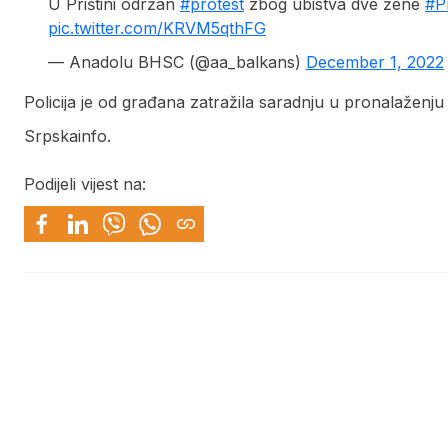
U Prištini održan
#protest
zbog ubistva dve žene
#Pr
pic.twitter.com/KRVM5qthFG
— Anadolu BHSC (@aa_balkans)
December 1, 2022
Policija je od građana zatražila saradnju u pronalaženju
Srpskainfo.
Podijeli vijest na: