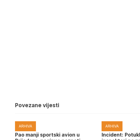
Povezane vijesti
ARHIVA
ARHIVA
Pao manji sportski avion u
Incident: Potukl