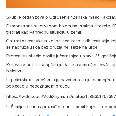
Skup je organizovalo Udruženje “Ženska misao i akcija”
Demonstranti su crvenom bojom na vratima direkcije KPS 
tretirati kao vanrednu situaciju u zemlji.
Oni traže i ostavke rukovodilaca kosovskih institucija 
se naoružaju i da bez oružja ne izlaze na ulice.
Protest je uslijedio poslije jučerašnjeg ubistva 35-godišn
Kosovska policija saopštila je da se osumnjičeni bivši sup
bjekstvu.
U policijskom saopštenju je navedeno da je osumnjičeni Hal
pobjegao u nepoznatom pravcu.
https://twitter.com/VudiXhymshiti/status/159835176
U Štimlju je danas pronađeno automobil kojim je on pob