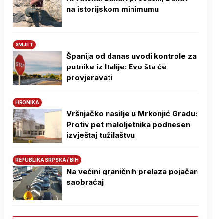
na istorijskom minimumu
SVIJET
Španija od danas uvodi kontrole za
putnike iz Italije: Evo šta će
provjeravati
HRONIKA
Vršnjačko nasilje u Mrkonjić Gradu:
Protiv pet maloljetnika podnesen
izvještaj tužilaštvu
REPUBLIKA SRPSKA / BIH
Na većini graničnih prelaza pojačan
saobraćaj