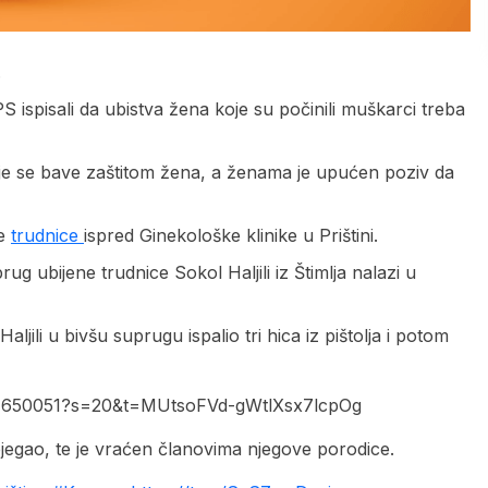
.
ispisali da ubistva žena koje su počinili muškarci treba
koje se bave zaštitom žena, a ženama je upućen poziv da
je
trudnice
ispred Ginekološke klinike u Prištini.
rug ubijene trudnice Sokol Haljili iz Štimlja nalazi u
jili u bivšu suprugu ispalio tri hica iz pištolja i potom
3387650051?s=20&t=MUtsoFVd-gWtlXsx7lcpOg
jegao, te je vraćen članovima njegove porodice.