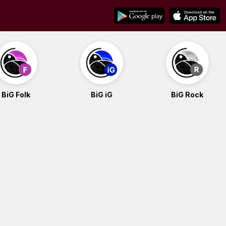
BiG Folk
BiG iG
BiG Rock