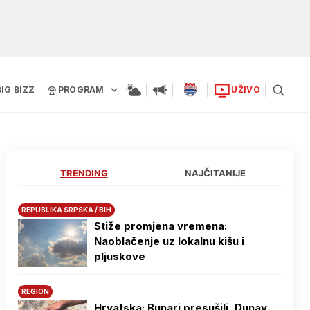
BIG BIZZ
PROGRAM
UŽIVO
TRENDING
NAJČITANIJE
REPUBLIKA SRPSKA / BIH
Stiže promjena vremena:
Naoblačenje uz lokalnu kišu i
pljuskove
REGION
Hrvatska: Bunari presušili, Dunav