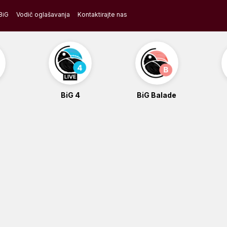
BiG
Vodič oglašavanja
Kontaktirajte nas
BiG 4
BiG Balade