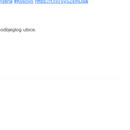
iština
#Kosovo
https://t.co/SySZsmDqaj
 odbjeglog ubice.