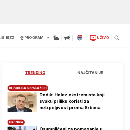
BIG BIZZ
PROGRAM
UŽIVO
TRENDING
NAJČITANIJE
REPUBLIKA SRPSKA / BIH
Dodik: Helez ekstremista koji
svaku priliku koristi za
netrpeljivost prema Srbima
HRONIKA
Osumnjičeni za pomaganje u