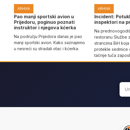
ARHIVA
ARHIVA
Pao manji sportski avion u
Incident: Potukl
Prijedoru, poginuo poznati
inspektori na p
instruktor i njegova kćerka
Na prednovogodišn
Na području Prijedora danas je pao
restoranu Službe 
manji sportski avion. Kako saznajemo
strancima BiH koja
u nesreći su stradali otac i kćerka.
protekle sedmice 
tačnije tuča zaposl
Sear
for: