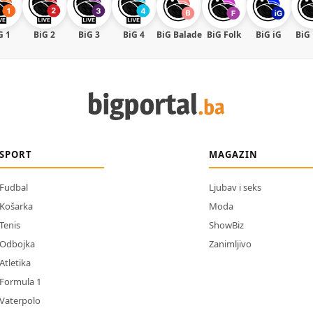
G 1
BiG 2
BiG 3
BiG 4
BiG Balade
BiG Folk
BiG iG
BiG
SPORT
MAGAZIN
Fudbal
Ljubav i seks
Košarka
Moda
Tenis
ShowBiz
Odbojka
Zanimljivo
Atletika
Formula 1
Vaterpolo