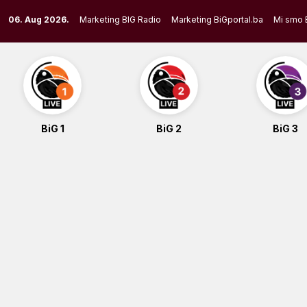
Skip
06. Aug 2026.
Marketing BIG Radio
Marketing BiGportal.ba
Mi smo 
to
content
BiG 1
BiG 2
BiG 3