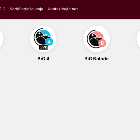
BiG
Vodič oglašavanja
Kontaktirajte nas
BiG 4
BiG Balade