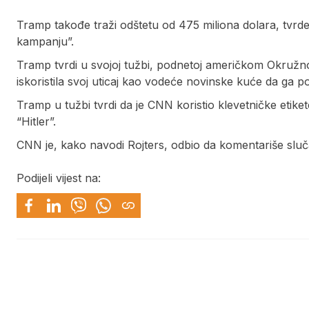
Tramp takođe traži odštetu od 475 miliona dolara, tvrdeći
kampanju”.
Tramp tvrdi u svojoj tužbi, podnetoj američkom Okružnom 
iskoristila svoj uticaj kao vodeće novinske kuće da ga pol
Tramp u tužbi tvrdi da je CNN koristio klevetničke etikete
“Hitler”.
CNN je, kako navodi Rojters, odbio da komentariše sluča
Podijeli vijest na: