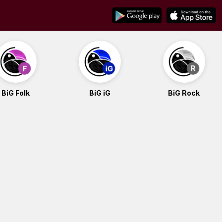
BiG Folk
BiG iG
BiG Rock