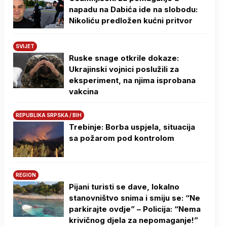
napadu na Dabića ide na slobodu:
Nikoliću predložen kućni pritvor
SVIJET
Ruske snage otkrile dokaze:
Ukrajinski vojnici poslužili za
eksperiment, na njima isprobana
vakcina
REPUBLIKA SRPSKA / BIH
Trebinje: Borba uspjela, situacija
sa požarom pod kontrolom
REGION
Pijani turisti se dave, lokalno
stanovništvo snima i smiju se: “Ne
parkirajte ovdje” – Policija: “Nema
krivičnog djela za nepomaganje!”