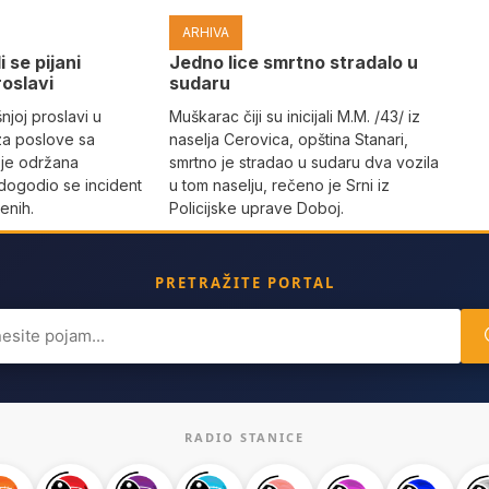
ARHIVA
i se pijani
Јedno lice smrtno stradalo u
roslavi
sudaru
joj proslavi u
Muškarac čiji su inicijali M.M. /43/ iz
za poslove sa
naselja Cerovica, opština Stanari,
 je održana
smrtno je stradao u sudaru dva vozila
dogodio se incident
u tom naselju, rečeno je Srni iz
enih.
Policijske uprave Doboj.
PRETRAŽITE PORTAL
ch
RADIO STANICE