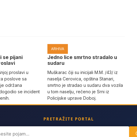
ARHIVA
i se pijani
Јedno lice smrtno stradalo u
roslavi
sudaru
joj proslavi u
Muškarac čiji su inicijali M.M. /43/ iz
za poslove sa
naselja Cerovica, opština Stanari,
 je održana
smrtno je stradao u sudaru dva vozila
dogodio se incident
u tom naselju, rečeno je Srni iz
enih.
Policijske uprave Doboj.
PRETRAŽITE PORTAL
ch