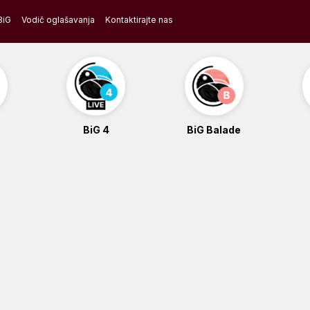
BiG
Vodič oglašavanja
Kontaktirajte nas
BiG 4
BiG Balade