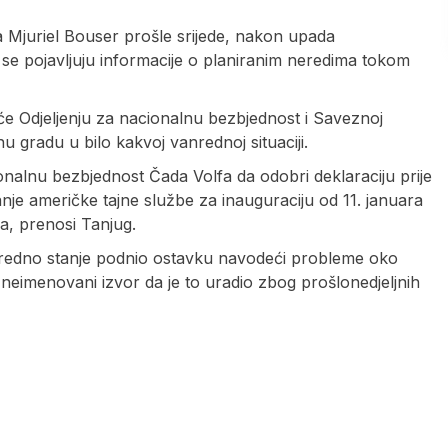
a Mjuriel Bouser prošle srijede, nakon upada
 se pojavljuju informacije o planiranim neredima tokom
e Odjeljenju za nacionalnu bezbjednost i Saveznoj
 gradu u bilo kakvoj vanrednoj situaciji.
ionalnu bezbjednost Čada Volfa da odobri deklaraciju prije
je američke tajne službe za inauguraciju od 11. januara
ra, prenosi Tanjug.
nredno stanje podnio ostavku navodeći probleme oko
 neimenovani izvor da je to uradio zbog prošlonedjeljnih