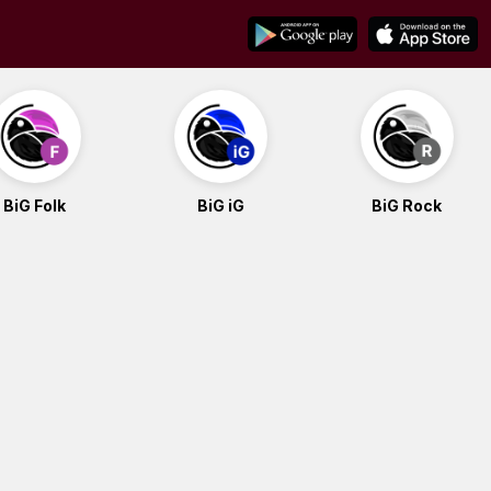
BiG Folk
BiG iG
BiG Rock