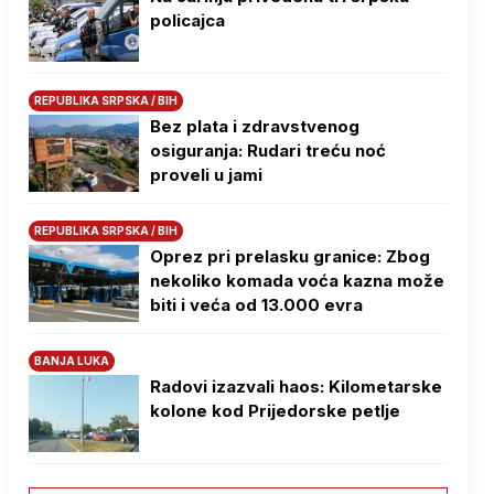
policajca
REPUBLIKA SRPSKA / BIH
Bez plata i zdravstvenog
osiguranja: Rudari treću noć
proveli u jami
REPUBLIKA SRPSKA / BIH
Oprez pri prelasku granice: Zbog
nekoliko komada voća kazna može
biti i veća od 13.000 evra
BANJA LUKA
Radovi izazvali haos: Kilometarske
kolone kod Prijedorske petlje