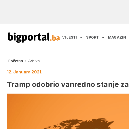
VIJESTI
SPORT
MAGAZIN
Početna
»
Arhiva
12. Januara 2021.
Tramp odobrio vanredno stanje z