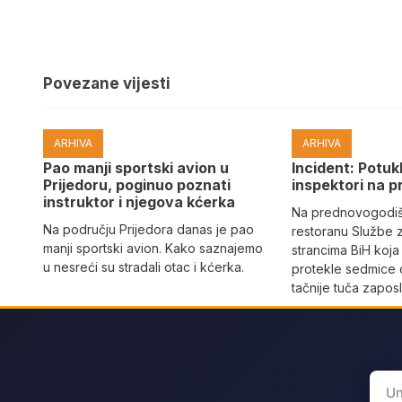
Povezane vijesti
ARHIVA
ARHIVA
Pao manji sportski avion u
Incident: Potukl
Prijedoru, poginuo poznati
inspektori na p
instruktor i njegova kćerka
Na prednovogodišn
Na području Prijedora danas je pao
restoranu Službe 
manji sportski avion. Kako saznajemo
strancima BiH koja
u nesreći su stradali otac i kćerka.
protekle sedmice 
tačnije tuča zaposl
Sear