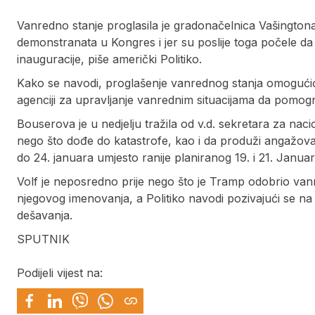
Vanredno stanje proglasila je gradonačelnica Vašington
demonstranata u Kongres i jer su poslije toga počele da
inauguracije, piše američki Politiko.
Kako se navodi, proglašenje vanrednog stanja omogućić
agenciji za upravljanje vanrednim situacijama da pomognu
Bouserova je u nedjelju tražila od v.d. sekretara za nac
nego što dođe do katastrofe, kao i da produži angažovan
do 24. januara umjesto ranije planiranog 19. i 21. Јanua
Volf je neposredno prije nego što je Tramp odobrio va
njegovog imenovanja, a Politiko navodi pozivajući se na
dešavanja.
SPUTNIK
Podijeli vijest na: