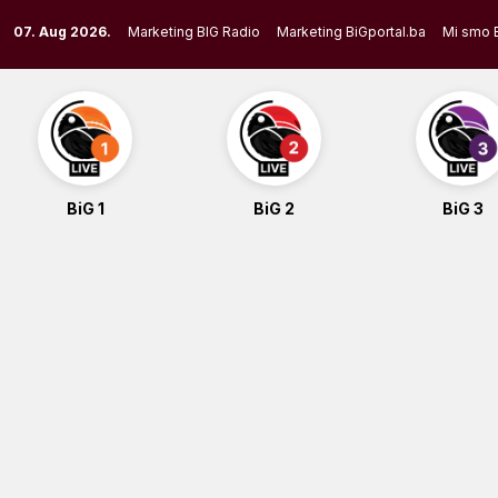
Skip
07. Aug 2026.
Marketing BIG Radio
Marketing BiGportal.ba
Mi smo 
to
content
BiG 1
BiG 2
BiG 3