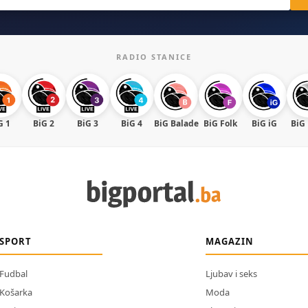
RADIO STANICE
G 1
BiG 2
BiG 3
BiG 4
BiG Balade
BiG Folk
BiG iG
BiG
SPORT
MAGAZIN
Fudbal
Ljubav i seks
Košarka
Moda