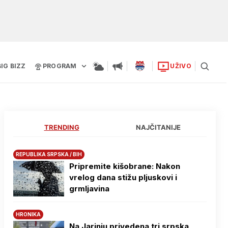
BIG BIZZ
PROGRAM
UŽIVO
TRENDING
NAJČITANIJE
REPUBLIKA SRPSKA / BIH
Pripremite kišobrane: Nakon
vrelog dana stižu pljuskovi i
grmljavina
HRONIKA
Na Јarinju privedena tri srpska