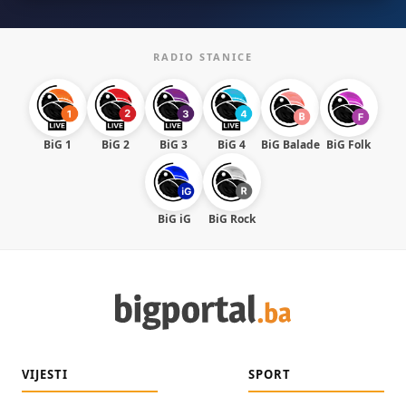
RADIO STANICE
BiG 1
BiG 2
BiG 3
BiG 4
BiG Balade
BiG Folk
BiG iG
BiG Rock
VIJESTI
SPORT