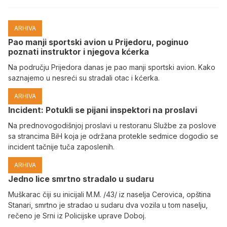
ARHIVA
Pao manji sportski avion u Prijedoru, poginuo
poznati instruktor i njegova kćerka
Na području Prijedora danas je pao manji sportski avion. Kako
saznajemo u nesreći su stradali otac i kćerka.
ARHIVA
Incident: Potukli se pijani inspektori na proslavi
Na prednovogodišnjoj proslavi u restoranu Službe za poslove
sa strancima BiH koja je održana protekle sedmice dogodio se
incident tačnije tuča zaposlenih.
ARHIVA
Јedno lice smrtno stradalo u sudaru
Muškarac čiji su inicijali M.M. /43/ iz naselja Cerovica, opština
Stanari, smrtno je stradao u sudaru dva vozila u tom naselju,
rečeno je Srni iz Policijske uprave Doboj.