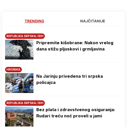
TRENDING
NAJČITANIJE
REPUBLIKA SRPSKA / BIH
Pripremite kišobrane: Nakon vrelog
dana stižu pljuskovi i grmljavina
HRONIKA
Na Јarinju privedena tri srpska
policajca
REPUBLIKA SRPSKA / BIH
Bez plata i zdravstvenog osiguranja:
Rudari treću noć proveli u jami