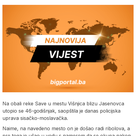
Na obali reke Save u mestu Višnjica blizu Jasenovca
utopio se 46-godišnjak, saopštila je danas policijska
uprava sisačko-moslavačka.
Naime, na navedeno mesto on je došao radi ribolova, a
pre toga je ušao u vodu s namerom da se okupa nakon