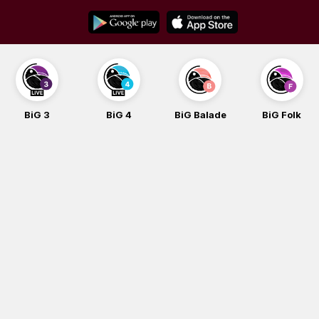
Skip
to
content
BiG 3
BiG 4
BiG Balade
BiG Folk