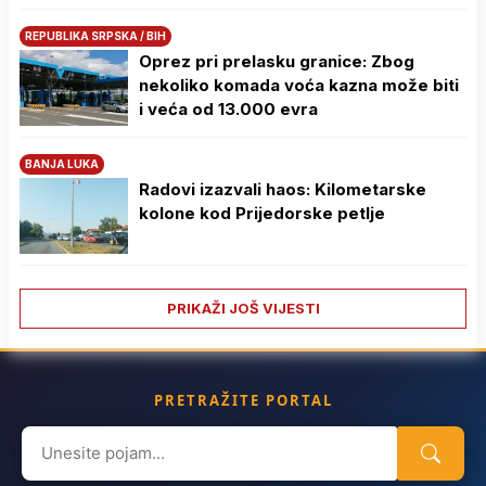
REPUBLIKA SRPSKA / BIH
Oprez pri prelasku granice: Zbog
nekoliko komada voća kazna može biti
i veća od 13.000 evra
BANJA LUKA
Radovi izazvali haos: Kilometarske
kolone kod Prijedorske petlje
PRIKAŽI JOŠ VIJESTI
PRETRAŽITE PORTAL
Search
for: