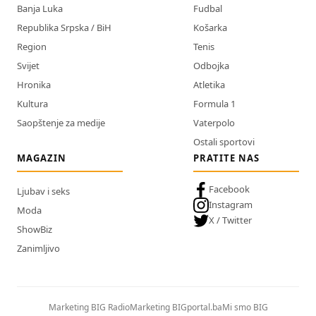
Banja Luka
Fudbal
Republika Srpska / BiH
Košarka
Region
Tenis
Svijet
Odbojka
Hronika
Atletika
Kultura
Formula 1
Saopštenje za medije
Vaterpolo
Ostali sportovi
MAGAZIN
PRATITE NAS
Facebook
Ljubav i seks
Instagram
Moda
X / Twitter
ShowBiz
Zanimljivo
Marketing BIG Radio
Marketing BIGportal.ba
Mi smo BIG