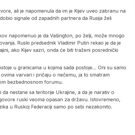
vore, ali je napomenula da im je Kijev uveo zabranu na
dobio signale od zapadnih partnera da Rusija želi
skov napomenuo je da Vašington, po želji, može mnogo
tovanja. Ruski predsednik Vladimir Putin rekao je da je
ni, ako Kijev sazri, onda će biti traženi posrednički
postoje u granicama u kojima sada postoje… Oni su samo
a ovima varvari i pričaju o nečemu, ja to smatram
vskom bezbednosnom forumu.
i da nestane sa teritorije Ukrajine, a da je narativ o
 govore ruski veoma opasan za državu. Istovremeno,
jezika u Ruskoj Federaciji samo po sebi nezakonito.