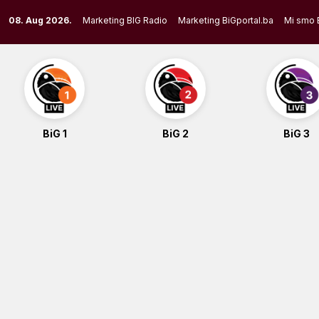
Skip
08. Aug 2026.
Marketing BIG Radio
Marketing BiGportal.ba
Mi smo 
to
content
BiG 1
BiG 2
BiG 3