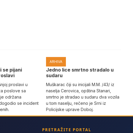
ARHIVA
i se pijani
Јedno lice smrtno stradalo u
roslavi
sudaru
joj proslavi u
Muškarac čiji su inicijali M.M. /43/ iz
za poslove sa
naselja Cerovica, opština Stanari,
 je održana
smrtno je stradao u sudaru dva vozila
dogodio se incident
u tom naselju, rečeno je Srni iz
enih.
Policijske uprave Doboj.
PRETRAŽITE PORTAL