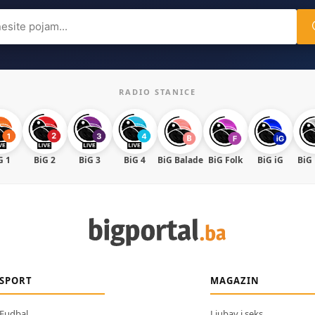
ch
RADIO STANICE
G 1
BiG 2
BiG 3
BiG 4
BiG Balade
BiG Folk
BiG iG
BiG
SPORT
MAGAZIN
Fudbal
Ljubav i seks