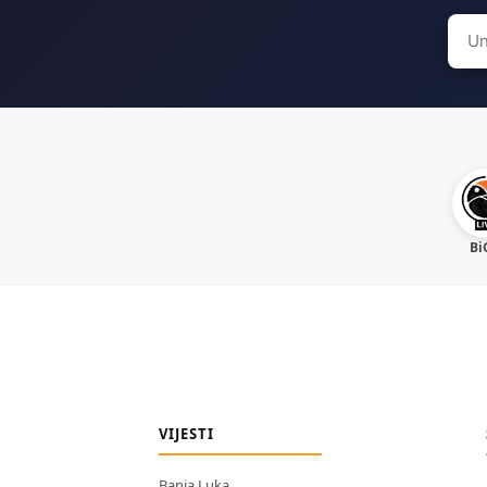
Sear
for:
Bi
VIJESTI
Banja Luka