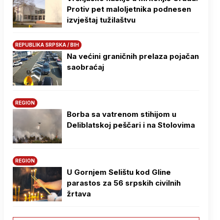
Protiv pet maloljetnika podnesen
izvještaj tužilaštvu
REPUBLIKA SRPSKA / BIH
Na većini graničnih prelaza pojačan
saobraćaj
REGION
Borba sa vatrenom stihijom u
Deliblatskoj peščari i na Stolovima
REGION
U Gornjem Selištu kod Gline
parastos za 56 srpskih civilnih
žrtava