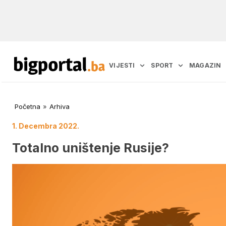
VIJESTI
SPORT
MAGAZIN
Početna
»
Arhiva
1. Decembra 2022.
Totalno uništenje Rusije?