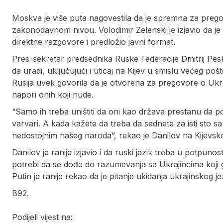
Moskva je više puta nagovestila da je spremna za prego
zakonodavnom nivou. Volodimir Zelenski je izjavio da je 
direktne razgovore i predložio javni format.
Pres-sekretar predsednika Ruske Federacije Dmitrij Pe
da uradi, uključujući i uticaj na Kijev u smislu većeg poš
Rusija uvek govorila da je otvorena za pregovore o Ukraji
napori onih koji nude.
“Samo ih treba uništiti da oni kao država prestanu da 
varvari. A kada kažete da treba da sednete za isti sto s
nedostojnim našeg naroda”, rekao je Danilov na Kije
Danilov je ranije izjavio i da ruski jezik treba u potpunost
potrebi da se dođe do razumevanja sa Ukrajincima koji
Putin je ranije rekao da je pitanje ukidanja ukrajinskog 
B92.
Podijeli vijest na: