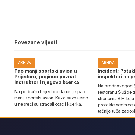
Povezane vijesti
ARHIVA
ARHIVA
Pao manji sportski avion u
Incident: Potukl
Prijedoru, poginuo poznati
inspektori na p
instruktor i njegova kćerka
Na prednovogodišn
Na području Prijedora danas je pao
restoranu Službe 
manji sportski avion. Kako saznajemo
strancima BiH koja
u nesreći su stradali otac i kćerka.
protekle sedmice 
tačnije tuča zaposl