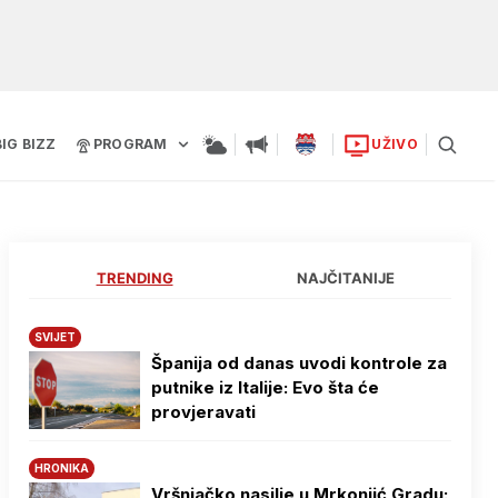
BIG BIZZ
PROGRAM
UŽIVO
TRENDING
NAJČITANIJE
SVIJET
Španija od danas uvodi kontrole za
putnike iz Italije: Evo šta će
provjeravati
HRONIKA
Vršnjačko nasilje u Mrkonjić Gradu: