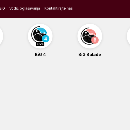
BiG
Vodič oglašavanja
Kontaktirajte nas
BiG 4
BiG Balade