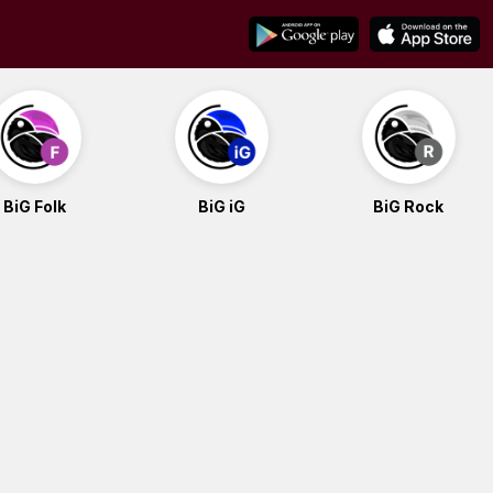
BiG Folk
BiG iG
BiG Rock