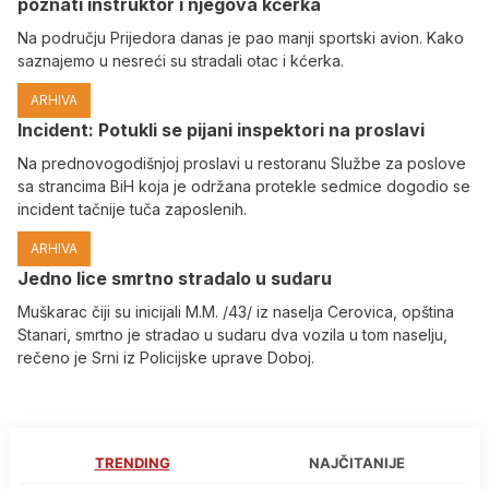
poznati instruktor i njegova kćerka
Na području Prijedora danas je pao manji sportski avion. Kako
saznajemo u nesreći su stradali otac i kćerka.
ARHIVA
Incident: Potukli se pijani inspektori na proslavi
Na prednovogodišnjoj proslavi u restoranu Službe za poslove
sa strancima BiH koja je održana protekle sedmice dogodio se
incident tačnije tuča zaposlenih.
ARHIVA
Јedno lice smrtno stradalo u sudaru
Muškarac čiji su inicijali M.M. /43/ iz naselja Cerovica, opština
Stanari, smrtno je stradao u sudaru dva vozila u tom naselju,
rečeno je Srni iz Policijske uprave Doboj.
TRENDING
NAJČITANIJE