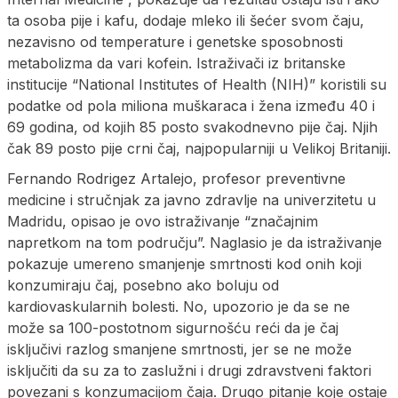
ta osoba pije i kafu, dodaje mleko ili šećer svom čaju,
nezavisno od temperature i genetske sposobnosti
metabolizma da vari kofein. Istraživači iz britanske
institucije “National Institutes of Health (NIH)” koristili su
podatke od pola miliona muškaraca i žena između 40 i
69 godina, od kojih 85 posto svakodnevno pije čaj. Njih
čak 89 posto pije crni čaj, najpopularniji u Velikoj Britaniji.
Fernando Rodrigez Artalejo, profesor preventivne
medicine i stručnjak za javno zdravlje na univerzitetu u
Madridu, opisao je ovo istraživanje “značajnim
napretkom na tom području”. Naglasio je da istraživanje
pokazuje umereno smanjenje smrtnosti kod onih koji
konzumiraju čaj, posebno ako boluju od
kardiovaskularnih bolesti. No, upozorio je da se ne
može sa 100-postotnom sigurnošću reći da je čaj
isključivi razlog smanjene smrtnosti, jer se ne može
isključiti da su za to zaslužni i drugi zdravstveni faktori
povezani s konzumacijom čaja. Drugo pitanje koje ostaje