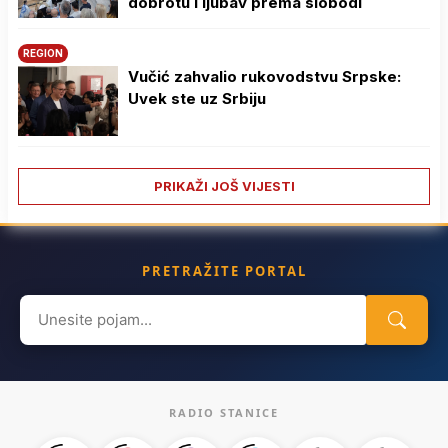
dobrotu i ljubav prema slobodi
REGION
Vučić zahvalio rukovodstvu Srpske:
Uvek ste uz Srbiju
PRIKAŽI JOŠ VIJESTI
PRETRAŽITE PORTAL
Search
for:
RADIO STANICE