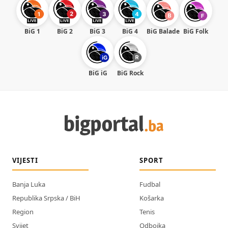
BiG 1
BiG 2
BiG 3
BiG 4
BiG Balade
BiG Folk
BiG iG
BiG Rock
VIJESTI
SPORT
Banja Luka
Fudbal
Republika Srpska / BiH
Košarka
Region
Tenis
Svijet
Odbojka