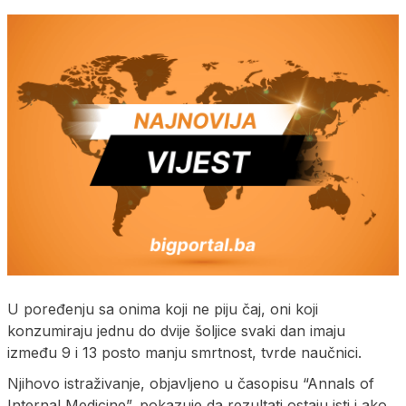
U poređenju sa onima koji ne piju čaj, oni koji
konzumiraju jednu do dvije šoljice svaki dan imaju
između 9 i 13 posto manju smrtnost, tvrde naučnici.
Njihovo istraživanje, objavljeno u časopisu “Annals of
Internal Medicine”, pokazuje da rezultati ostaju isti i ako