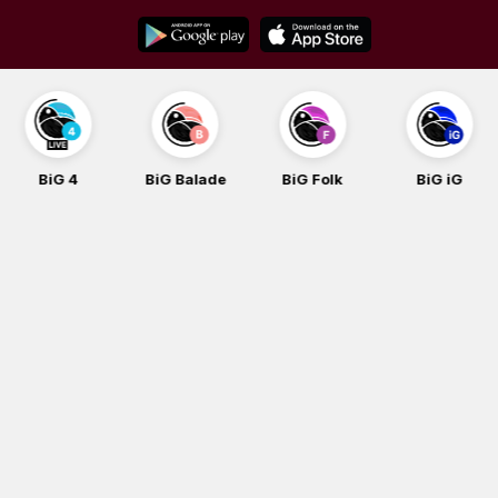
Skip
to
content
BiG 4
BiG Balade
BiG Folk
BiG iG