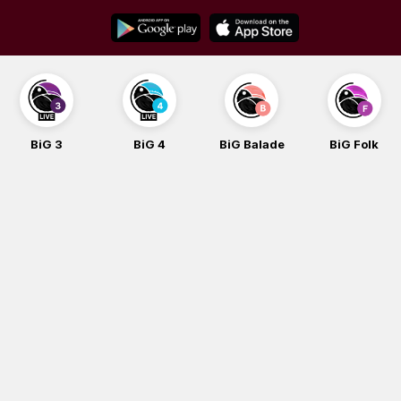
Skip
to
content
BiG 3
BiG 4
BiG Balade
BiG Folk