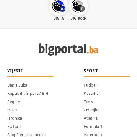
BiG iG
BiG Rock
VIJESTI
SPORT
Banja Luka
Fudbal
Republika Srpska / BiH
Košarka
Region
Tenis
Svijet
Odbojka
Hronika
Atletika
Kultura
Formula 1
Saopštenje za medije
Vaterpolo