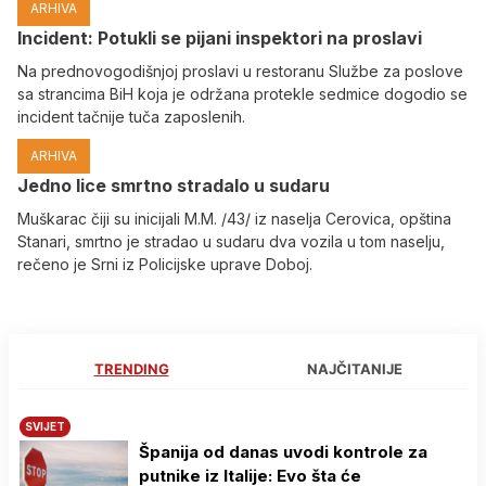
ARHIVA
Incident: Potukli se pijani inspektori na proslavi
Na prednovogodišnjoj proslavi u restoranu Službe za poslove
sa strancima BiH koja je održana protekle sedmice dogodio se
incident tačnije tuča zaposlenih.
ARHIVA
Јedno lice smrtno stradalo u sudaru
Muškarac čiji su inicijali M.M. /43/ iz naselja Cerovica, opština
Stanari, smrtno je stradao u sudaru dva vozila u tom naselju,
rečeno je Srni iz Policijske uprave Doboj.
TRENDING
NAJČITANIJE
SVIJET
Španija od danas uvodi kontrole za
putnike iz Italije: Evo šta će