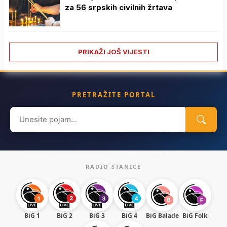
za 56 srpskih civilnih žrtava
PRIKAŽI JOŠ VIJESTI
PRETRAŽITE PORTAL
Search
for:
RADIO STANICE
BiG 1
BiG 2
BiG 3
BiG 4
BiG Balade
BiG Folk