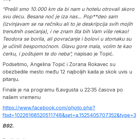
“Prešli smo 10.000 km da bi nam u hotelu otrovali skoro
svu decu. Besana noć je iza nas… Pop**deo sam
(izvinjavam se na rečniku ali to je deskripcija svih mojih
trenutnih osećanja), i ne znam šta bih Vam više rekao!
Teodora se borila, ali povraćanje i bolovi u stomaku su
je učinili bespomoćnom. Glavu gore mala, volim te kao
ćerku, i poštujem te do neba”,
napisao je Topić.
Podsetimo, Angelina Topić i Zorana Rokavec su
obezbedile mesto među 12 najboljih kada je skok uvis u
pitanju.
Finale je na programu 6.avgusta u 22:35 časova po
našem vremenu
https://www.facebook.com/photo.php?
fbid=10226168520511748&set=a.1525405707352&type=3
B92.