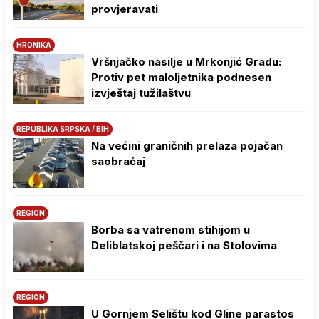
provjeravati
HRONIKA
Vršnjačko nasilje u Mrkonjić Gradu:
Protiv pet maloljetnika podnesen
izvještaj tužilaštvu
REPUBLIKA SRPSKA / BIH
Na većini graničnih prelaza pojačan
saobraćaj
REGION
Borba sa vatrenom stihijom u
Deliblatskoj peščari i na Stolovima
REGION
U Gornjem Selištu kod Gline parastos