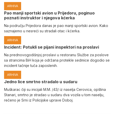
ARHIVA
Pao manji sportski avion u Prijedoru, poginuo
poznati instruktor i njegova kćerka
Na području Prijedora danas je pao manji sportski avion. Kako
saznajemo u nesreći su stradali otac i kćerka.
ARHIVA
Incident: Potukli se pijani inspektori na proslavi
Na prednovogodišnjoj proslavi u restoranu Službe za poslove
sa strancima BiH koja je održana protekle sedmice dogodio se
incident tačnije tuča zaposlenih.
ARHIVA
Јedno lice smrtno stradalo u sudaru
Muškarac čiji su inicijali M.M. /43/ iz naselja Cerovica, opština
Stanari, smrtno je stradao u sudaru dva vozila u tom naselju,
rečeno je Srni iz Policijske uprave Doboj.