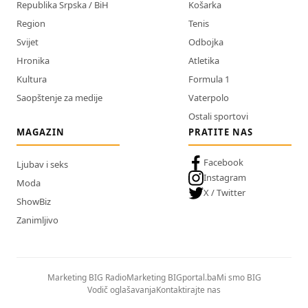
Republika Srpska / BiH
Košarka
Region
Tenis
Svijet
Odbojka
Hronika
Atletika
Kultura
Formula 1
Saopštenje za medije
Vaterpolo
Ostali sportovi
MAGAZIN
PRATITE NAS
Facebook
Ljubav i seks
Instagram
Moda
X / Twitter
ShowBiz
Zanimljivo
Marketing BIG Radio
Marketing BIGportal.ba
Mi smo BIG
Vodič oglašavanja
Kontaktirajte nas