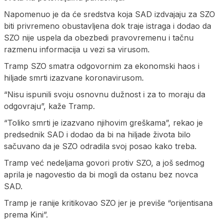
Napomenuo je da će sredstva koja SAD izdvajaju za SZO
biti privremeno obustavljena dok traje istraga i dodao da
SZO nije uspela da obezbedi pravovremenu i tačnu
razmenu informacija u vezi sa virusom.
Tramp SZO smatra odgovornim za ekonomski haos i
hiljade smrti izazvane koronavirusom.
“Nisu ispunili svoju osnovnu dužnost i za to moraju da
odgovraju”, kaže Tramp.
“Toliko smrti je izazvano njihovim greškama”, rekao je
predsednik SAD i dodao da bi na hiljade života bilo
sačuvano da je SZO odradila svoj posao kako treba.
Tramp već nedeljama govori protiv SZO, a još sedmog
aprila je nagovestio da bi mogli da ostanu bez novca
SAD.
Tramp je ranije kritikovao SZO jer je previše “orijentisana
prema Kini”.