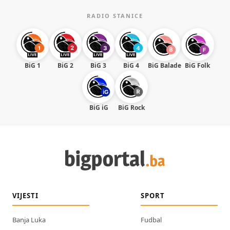
RADIO STANICE
BiG 1
BiG 2
BiG 3
BiG 4
BiG Balade
BiG Folk
BiG iG
BiG Rock
VIJESTI
SPORT
Banja Luka
Fudbal