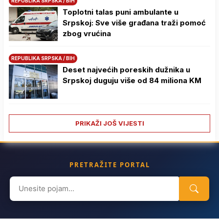
REPUBLIKA SRPSKA / BIH
Toplotni talas puni ambulante u
Srpskoj: Sve više građana traži pomoć
zbog vrućina
REPUBLIKA SRPSKA / BIH
Deset najvećih poreskih dužnika u
Srpskoj duguju više od 84 miliona KM
PRIKAŽI JOŠ VIJESTI
PRETRAŽITE PORTAL
Search
for: