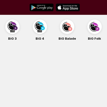
Skip
to
content
BiG 3
BiG 4
BiG Balade
BiG Folk