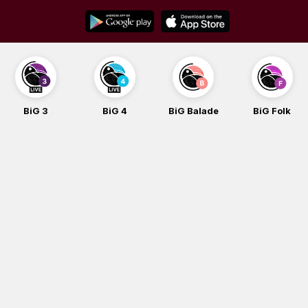
Skip
to
content
BiG 3
BiG 4
BiG Balade
BiG Folk