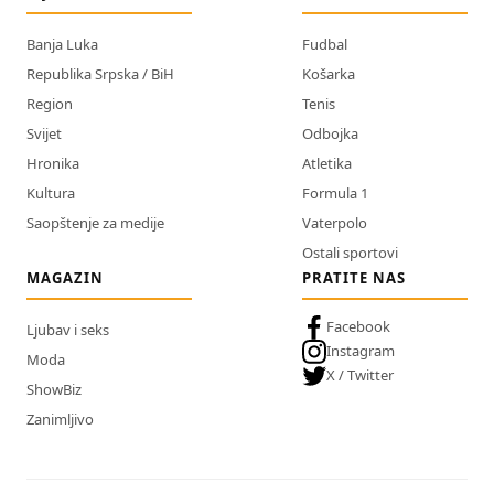
Banja Luka
Fudbal
Republika Srpska / BiH
Košarka
Region
Tenis
Svijet
Odbojka
Hronika
Atletika
Kultura
Formula 1
Saopštenje za medije
Vaterpolo
Ostali sportovi
MAGAZIN
PRATITE NAS
Facebook
Ljubav i seks
Instagram
Moda
X / Twitter
ShowBiz
Zanimljivo