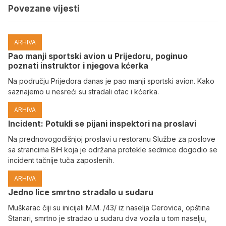
Povezane vijesti
ARHIVA
Pao manji sportski avion u Prijedoru, poginuo
poznati instruktor i njegova kćerka
Na području Prijedora danas je pao manji sportski avion. Kako
saznajemo u nesreći su stradali otac i kćerka.
ARHIVA
Incident: Potukli se pijani inspektori na proslavi
Na prednovogodišnjoj proslavi u restoranu Službe za poslove
sa strancima BiH koja je održana protekle sedmice dogodio se
incident tačnije tuča zaposlenih.
ARHIVA
Јedno lice smrtno stradalo u sudaru
Muškarac čiji su inicijali M.M. /43/ iz naselja Cerovica, opština
Stanari, smrtno je stradao u sudaru dva vozila u tom naselju,