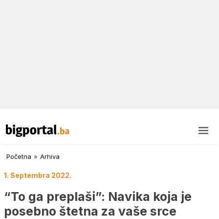
Početna
»
Arhiva
1. Septembra 2022.
“To ga preplaši”: Navika koja je
posebno štetna za vaše srce