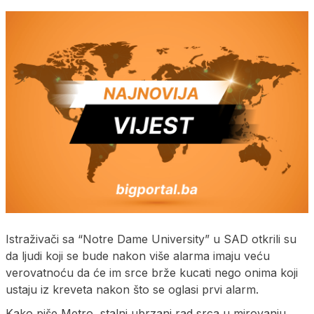
Istraživači sa “Notre Dame University” u SAD otkrili su
da ljudi koji se bude nakon više alarma imaju veću
verovatnoću da će im srce brže kucati nego onima koji
ustaju iz kreveta nakon što se oglasi prvi alarm.
Kako piše Metro, stalni ubrzani rad srca u mirovanju