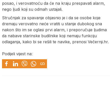
posao, i verovatnoću da će na kraju prespavati alarm,
nego ljudi koji su odmah ustajali.
Stručnjak za spavanje objasnio je i da se osobe koje
dremaju verovatno neće vratiti u stanje dubokog sna
nakon što im se oglasi prvi alarm, i preporučuje ljudima
da nabave starinske budilnike koji nemaju funkciju
odlaganja, kako bi se rešili te navike, prenosi Večernji.hr.
Podijeli vijest na: