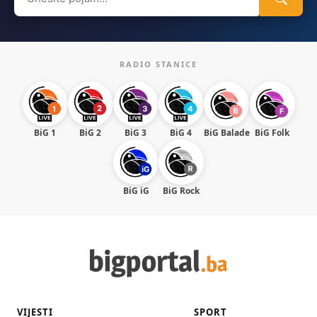
for:
RADIO STANICE
BiG 1
BiG 2
BiG 3
BiG 4
BiG Balade
BiG Folk
BiG iG
BiG Rock
VIJESTI
SPORT