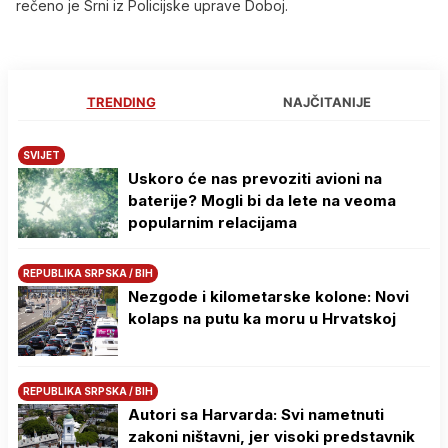
rečeno je Srni iz Policijske uprave Doboj.
TRENDING
NAJČITANIJE
SVIJET
Uskoro će nas prevoziti avioni na
baterije? Mogli bi da lete na veoma
popularnim relacijama
REPUBLIKA SRPSKA / BIH
Nezgode i kilometarske kolone: Novi
kolaps na putu ka moru u Hrvatskoj
REPUBLIKA SRPSKA / BIH
Autori sa Harvarda: Svi nametnuti
zakoni ništavni, jer visoki predstavnik