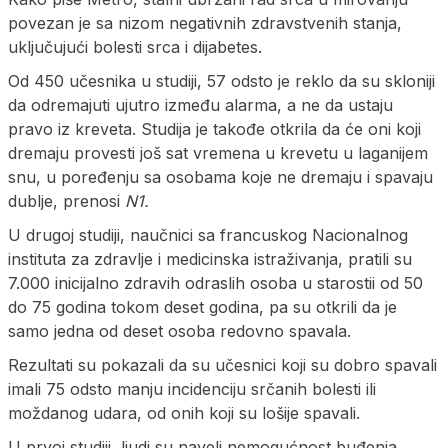
povezan je sa nizom negativnih zdravstvenih stanja,
uključujući bolesti srca i dijabetes.
Od 450 učesnika u studiji, 57 odsto je reklo da su skloniji
da odremajuti ujutro između alarma, a ne da ustaju
pravo iz kreveta. Studija je takođe otkrila da će oni koji
dremaju provesti još sat vremena u krevetu u laganijem
snu, u poređenju sa osobama koje ne dremaju i spavaju
dublje, prenosi
N1.
U drugoj studiji, naučnici sa francuskog Nacionalnog
instituta za zdravlje i medicinska istraživanja, pratili su
7.000 inicijalno zdravih odraslih osoba u starostii od 50
do 75 godina tokom deset godina, pa su otkrili da je
samo jedna od deset osoba redovno spavala.
Rezultati su pokazali da su učesnici koji su dobro spavali
imali 75 odsto manju incidenciju srčanih bolesti ili
moždanog udara, od onih koji su lošije spavali.
U prvoj studiji, ljudi su naveli nemogućnost buđenja