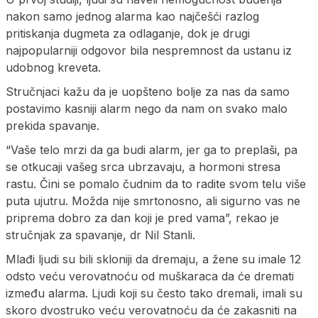
nakon samo jednog alarma kao najčešći razlog
pritiskanja dugmeta za odlaganje, dok je drugi
najpopularniji odgovor bila nespremnost da ustanu iz
udobnog kreveta.
Stručnjaci kažu da je uopšteno bolje za nas da samo
postavimo kasniji alarm nego da nam on svako malo
prekida spavanje.
“Vaše telo mrzi da ga budi alarm, jer ga to preplaši, pa
se otkucaji vašeg srca ubrzavaju, a hormoni stresa
rastu. Čini se pomalo čudnim da to radite svom telu više
puta ujutru. Možda nije smrtonosno, ali sigurno vas ne
priprema dobro za dan koji je pred vama”, rekao je
stručnjak za spavanje, dr Nil Stanli.
Mlađi ljudi su bili skloniji da dremaju, a žene su imale 12
odsto veću verovatnoću od muškaraca da će dremati
između alarma. Ljudi koji su često tako dremali, imali su
skoro dvostruko veću verovatnoću da će zakasniti na