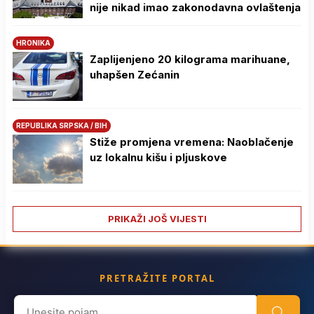
nije nikad imao zakonodavna ovlaštenja
HRONIKA
Zaplijenjeno 20 kilograma marihuane,
uhapšen Zećanin
REPUBLIKA SRPSKA / BIH
Stiže promjena vremena: Naoblačenje
uz lokalnu kišu i pljuskove
PRIKAŽI JOŠ VIJESTI
PRETRAŽITE PORTAL
Search