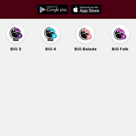
Skip
to
content
BiG 3
BiG 4
BiG Balade
BiG Folk