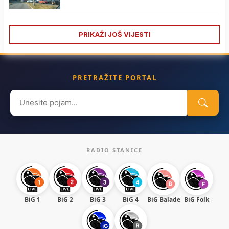
PRIKAŽI JOŠ VIJESTI
PRETRAŽITE PORTAL
Search
for:
RADIO STANICE
BiG 1
BiG 2
BiG 3
BiG 4
BiG Balade
BiG Folk