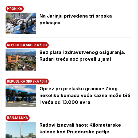
HRONIKA
Na Јarinju privedena tri srpska
policajca
REPUBLIKA SRPSKA / BIH
Bez plata i zdravstvenog osiguranja:
Rudari treću noć proveli u jami
REPUBLIKA SRPSKA / BIH
Oprez pri prelasku granice: Zbog
nekoliko komada voća kazna može biti
i veća od 13.000 evra
BANJA LUKA
Radovi izazvali haos: Kilometarske
kolone kod Prijedorske petlje