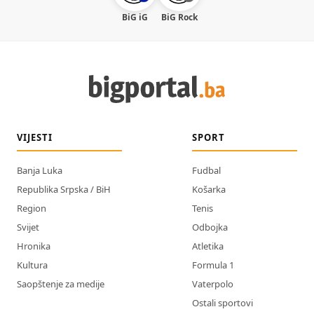
BiG iG
BiG Rock
VIJESTI
SPORT
Banja Luka
Fudbal
Republika Srpska / BiH
Košarka
Region
Tenis
Svijet
Odbojka
Hronika
Atletika
Kultura
Formula 1
Saopštenje za medije
Vaterpolo
Ostali sportovi