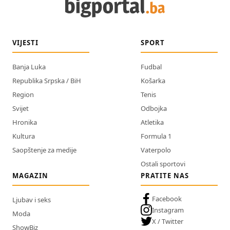
VIJESTI
SPORT
Banja Luka
Fudbal
Republika Srpska / BiH
Košarka
Region
Tenis
Svijet
Odbojka
Hronika
Atletika
Kultura
Formula 1
Saopštenje za medije
Vaterpolo
Ostali sportovi
MAGAZIN
PRATITE NAS
Facebook
Ljubav i seks
Instagram
Moda
X / Twitter
ShowBiz