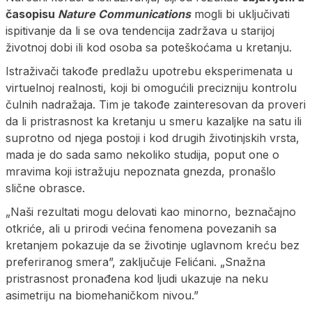
časopisu
Nature Communications
mogli bi uključivati
ispitivanje da li se ova tendencija zadržava u starijoj
životnoj dobi ili kod osoba sa poteškoćama u kretanju.
Istraživači takođe predlažu upotrebu eksperimenata u
virtuelnoj realnosti, koji bi omogućili precizniju kontrolu
čulnih nadražaja. Tim je takođe zainteresovan da proveri
da li pristrasnost ka kretanju u smeru kazaljke na satu ili
suprotno od njega postoji i kod drugih životinjskih vrsta,
mada je do sada samo nekoliko studija, poput one o
mravima koji istražuju nepoznata gnezda, pronašlo
slične obrasce.
„Naši rezultati mogu delovati kao minorno, beznačajno
otkriće, ali u prirodi većina fenomena povezanih sa
kretanjem pokazuje da se životinje uglavnom kreću bez
preferiranog smera”, zaključuje Felićani. „Snažna
pristrasnost pronađena kod ljudi ukazuje na neku
asimetriju na biomehaničkom nivou.”