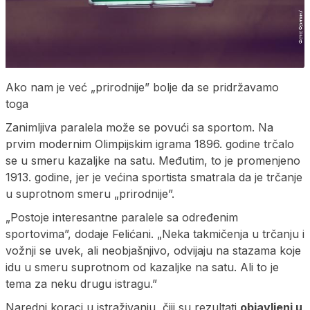
Ako nam je već „prirodnije” bolje da se pridržavamo
toga
Zanimljiva paralela može se povući sa sportom. Na
prvim modernim Olimpijskim igrama 1896. godine trčalo
se u smeru kazaljke na satu. Međutim, to je promenjeno
1913. godine, jer je većina sportista smatrala da je trčanje
u suprotnom smeru „prirodnije”.
„Postoje interesantne paralele sa određenim
sportovima”, dodaje Felićani. „Neka takmičenja u trčanju i
vožnji se uvek, ali neobjašnjivo, odvijaju na stazama koje
idu u smeru suprotnom od kazaljke na satu. Ali to je
tema za neku drugu istragu.”
Naredni koraci u istraživanju, čiji su rezultati
objavljeni u