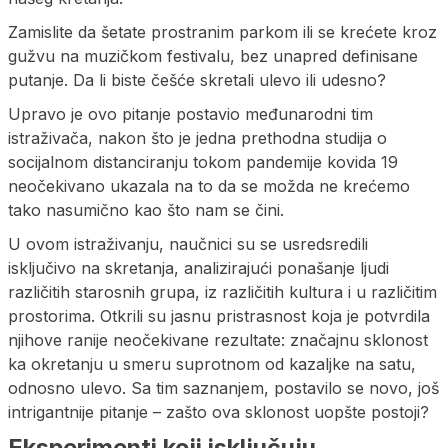
Zamislite da šetate prostranim parkom ili se krećete kroz
gužvu na muzičkom festivalu, bez unapred definisane
putanje. Da li biste češće skretali ulevo ili udesno?
Upravo je ovo pitanje postavio međunarodni tim
istraživača, nakon što je jedna prethodna studija o
socijalnom distanciranju tokom pandemije kovida 19
neočekivano ukazala na to da se možda ne krećemo
tako nasumično kao što nam se čini.
U ovom istraživanju, naučnici su se usredsredili
isključivo na skretanja, analizirajući ponašanje ljudi
različitih starosnih grupa, iz različitih kultura i u različitim
prostorima. Otkrili su jasnu pristrasnost koja je potvrdila
njihove ranije neočekivane rezultate: značajnu sklonost
ka okretanju u smeru suprotnom od kazaljke na satu,
odnosno ulevo. Sa tim saznanjem, postavilo se novo, još
intrigantnije pitanje – zašto ova sklonost uopšte postoji?
Eksperimenti koji isključuju