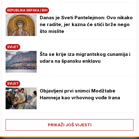
REPUBLIKA SRPSKA / BIH
Danas je Sveti Pantelejmon: Ovo nikako
ne radite, jer kazna će stići brže nego
što mislite
SVIJET
Šta se krije iza migrantskog cunamija i
udara na špansku enklavu
SVIJET
Objavljeni prvi snimci Modžtabe
Hamneja kao vrhovnog vođe Irana
PRIKAŽI JOŠ VIJESTI