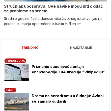
Stručnjak upozorava: Ove navike mogu biti okidač
za probleme sa srcem
Srednje godine često donose više životnog iskustva, jasnije
prioritete i manju opterećenost tuđim mišljenjem.
TRENDING
NAJČITANIJE
TEHNOLOGIJA
Priznanje suosnivača onlajn
enciklopedije: CIA uređuje “Vikipediju”
SVIJET
Drama na aerodromu u Sidneju: Avioni
se zamalo sudarili