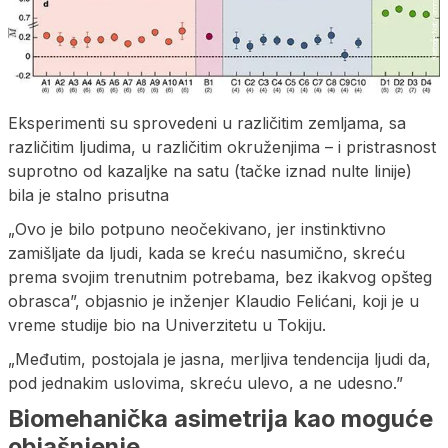
Eksperimenti su sprovedeni u različitim zemljama, sa
različitim ljudima, u različitim okruženjima – i pristrasnost
suprotno od kazaljke na satu (tačke iznad nulte linije)
bila je stalno prisutna
„Ovo je bilo potpuno neočekivano, jer instinktivno
zamišljate da ljudi, kada se kreću nasumično, skreću
prema svojim trenutnim potrebama, bez ikakvog opšteg
obrasca”, objasnio je inženjer Klaudio Felićani, koji je u
vreme studije bio na Univerzitetu u Tokiju.
„Međutim, postojala je jasna, merljiva tendencija ljudi da,
pod jednakim uslovima, skreću ulevo, a ne udesno.”
Biomehanička asimetrija kao moguće
objašnjenje