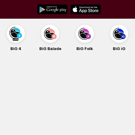
Skip
to
content
BiG 4
BiG Balade
BiG Folk
BiG iG