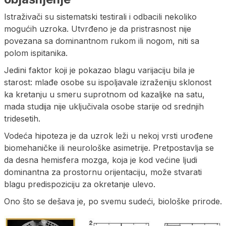
Istraživači su sistematski testirali i odbacili nekoliko
mogućih uzroka. Utvrđeno je da pristrasnost nije
povezana sa dominantnom rukom ili nogom, niti sa
polom ispitanika.
Jedini faktor koji je pokazao blagu varijaciju bila je
starost: mlađe osobe su ispoljavale izraženiju sklonost
ka kretanju u smeru suprotnom od kazaljke na satu,
mada studija nije uključivala osobe starije od srednjih
tridesetih.
Vodeća hipoteza je da uzrok leži u nekoj vrsti urođene
biomehaničke ili neurološke asimetrije. Pretpostavlja se
da desna hemisfera mozga, koja je kod većine ljudi
dominantna za prostornu orijentaciju, može stvarati
blagu predispoziciju za okretanje ulevo.
Ono što se dešava je, po svemu sudeći, biološke prirode.