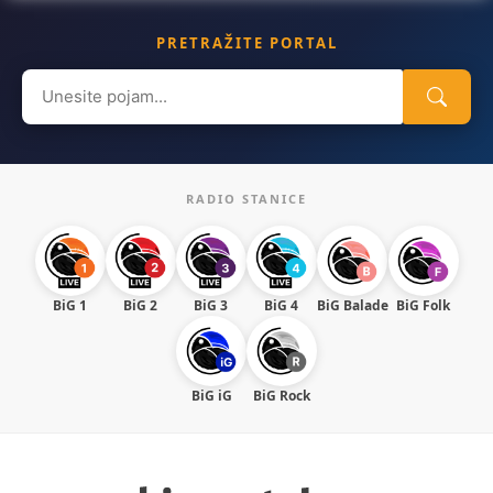
PRETRAŽITE PORTAL
Search
for:
RADIO STANICE
BiG 1
BiG 2
BiG 3
BiG 4
BiG Balade
BiG Folk
BiG iG
BiG Rock