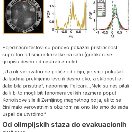
Pojedinačni testovi su ponovo pokazali pristrasnost
suprotno od smera kazaljke na satu (grafikoni se
grupišu desno od neutralne nule)
„Uzrok verovatno ne potiče od očiju, jer smo pokušali
da ljudima prekrijemo levo ili desno oko, a sklonost je i
dalje bila prisutna”, napominje Felićani. „Neki su nas pitali
da li bi to mogli biti fenomeni velikih razmera poput
Koriolisove sile ili Zemljinog magnetnog polja, ali to se
čini malo verovatnim s obzirom na ono što smo do sada
uspeli da utvrdimo.”
Od olimpijskih staza do evakuacionih