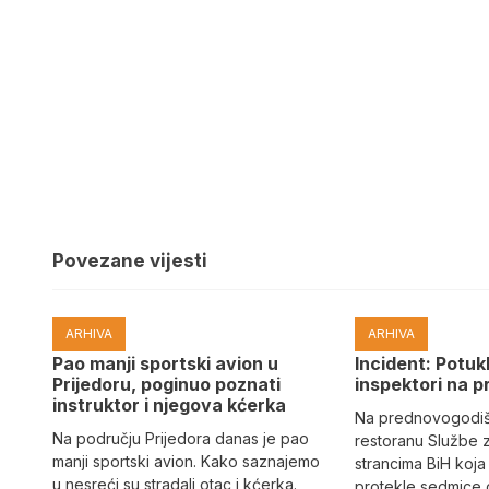
Povezane vijesti
ARHIVA
ARHIVA
Pao manji sportski avion u
Incident: Potukl
Prijedoru, poginuo poznati
inspektori na p
instruktor i njegova kćerka
Na prednovogodišn
Na području Prijedora danas je pao
restoranu Službe 
manji sportski avion. Kako saznajemo
strancima BiH koja
u nesreći su stradali otac i kćerka.
protekle sedmice 