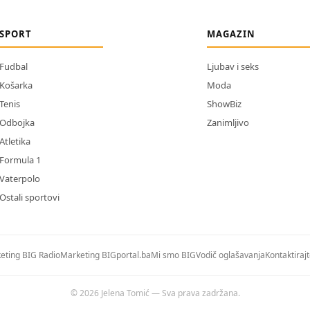
SPORT
MAGAZIN
Fudbal
Ljubav i seks
Košarka
Moda
Tenis
ShowBiz
Odbojka
Zanimljivo
Atletika
Formula 1
Vaterpolo
Ostali sportovi
eting BIG Radio
Marketing BIGportal.ba
Mi smo BIG
Vodič oglašavanja
Kontaktiraj
© 2026 Jelena Tomić — Sva prava zadržana.