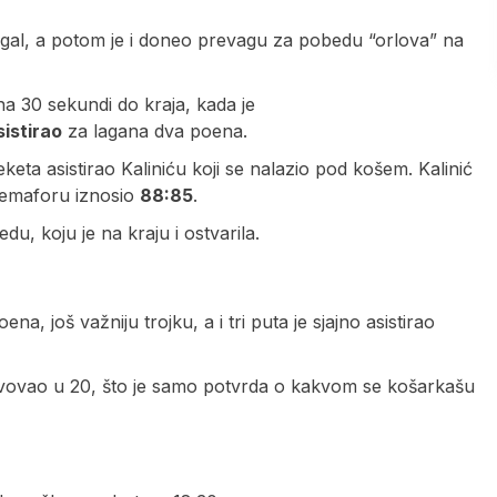
u egal, a potom je i doneo prevagu za pobedu “orlova” na
a 30 sekundi do kraja, kada je
sistirao
za lagana dva poena.
eketa asistirao Kaliniću koji se nalazio pod košem. Kalinić
 semaforu iznosio
88:85
.
u, koju je na kraju i ostvarila.
a, još važniju trojku, a i tri puta je sjajno asistirao
estvovao u 20, što je samo potvrda o kakvom se košarkašu