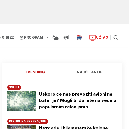
BIG BIZZ
PROGRAM
UŽIVO
TRENDING
NAJČITANIJE
SVIJET
Uskoro će nas prevoziti avioni na
baterije? Mogli bi da lete na veoma
popularnim relacijama
REPUBLIKA SRPSKA / BIH
Nezgode i kilometarske kolone: