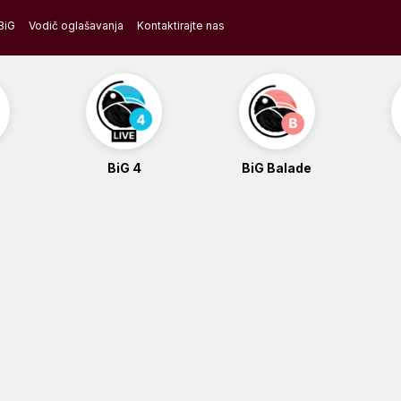
BiG
Vodič oglašavanja
Kontaktirajte nas
BiG 4
BiG Balade