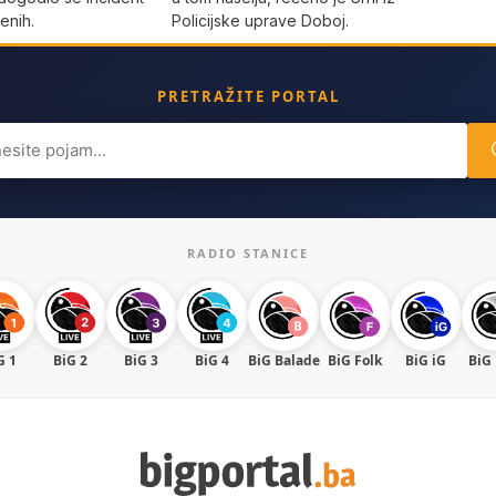
enih.
Policijske uprave Doboj.
PRETRAŽITE PORTAL
ch
RADIO STANICE
G 1
BiG 2
BiG 3
BiG 4
BiG Balade
BiG Folk
BiG iG
BiG