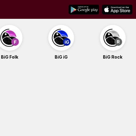
BiG Folk
BiG iG
BiG Rock