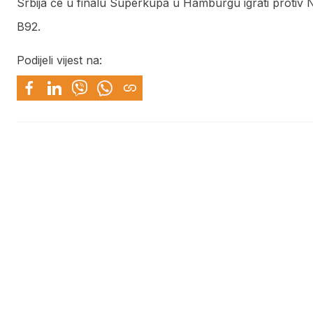
Srbija će u finalu Superkupa u Hamburgu igrati protiv
B92.
Podijeli vijest na: