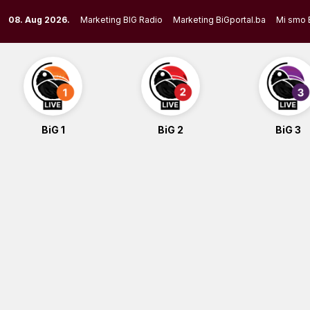
Skip
08. Aug 2026.
Marketing BIG Radio
Marketing BiGportal.ba
Mi smo 
to
content
BiG 1
BiG 2
BiG 3