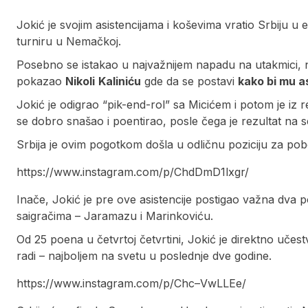
Jokić je svojim asistencijama i koševima vratio Srbiju 
turniru u Nemačkoj.
Posebno se istakao u najvažnijem napadu na utakmici, n
pokazao
Nikoli
Kaliniću
gde da se postavi
kako bi mu a
Jokić je odigrao “pik-end-rol” sa Micićem i potom je iz r
se dobro snašao i poentirao, posle čega je rezultat na
Srbija je ovim pogotkom došla u odličnu poziciju za pobed
https://www.instagram.com/p/ChdDmD1lxgr/
Inače, Jokić je pre ove asistencije postigao važna dva poen
saigračima – Jaramazu i Marinkoviću.
Od 25 poena u četvrtoj četvrtini, Jokić je direktno uč
radi – najboljem na svetu u poslednje dve godine.
https://www.instagram.com/p/Chc–VwLLEe/