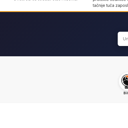
tačnije tuča zaposl
Sear
for:
Bi