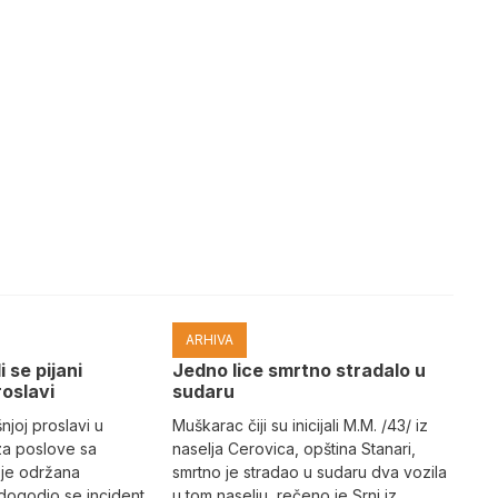
ARHIVA
i se pijani
Јedno lice smrtno stradalo u
roslavi
sudaru
joj proslavi u
Muškarac čiji su inicijali M.M. /43/ iz
za poslove sa
naselja Cerovica, opština Stanari,
 je održana
smrtno je stradao u sudaru dva vozila
dogodio se incident
u tom naselju, rečeno je Srni iz