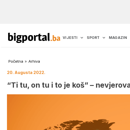
VIJESTI
SPORT
MAGAZIN
Početna
»
Arhiva
20. Augusta 2022.
“Ti tu, on tu i to je koš” – nevjerov