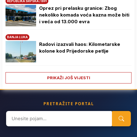
REPUBLIKA SRPSKA / BIH
Oprez pri prelasku granice: Zbog
nekoliko komada voća kazna može biti
i veća od 13.000 evra
BANJA LUKA
Radovi izazvali haos: Kilometarske
kolone kod Prijedorske petlje
PRIKAŽI JOŠ VIJESTI
PRETRAŽITE PORTAL
Search
for: