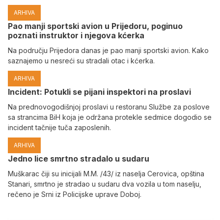
ARHIVA
Pao manji sportski avion u Prijedoru, poginuo
poznati instruktor i njegova kćerka
Na području Prijedora danas je pao manji sportski avion. Kako
saznajemo u nesreći su stradali otac i kćerka.
ARHIVA
Incident: Potukli se pijani inspektori na proslavi
Na prednovogodišnjoj proslavi u restoranu Službe za poslove
sa strancima BiH koja je održana protekle sedmice dogodio se
incident tačnije tuča zaposlenih.
ARHIVA
Јedno lice smrtno stradalo u sudaru
Muškarac čiji su inicijali M.M. /43/ iz naselja Cerovica, opština
Stanari, smrtno je stradao u sudaru dva vozila u tom naselju,
rečeno je Srni iz Policijske uprave Doboj.