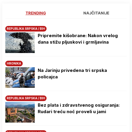
TRENDING
NAJČITANIJE
REPUBLIKA SRPSKA / BIH
Pripremite kišobrane: Nakon vrelog
dana stižu pljuskovi i grmljavina
HRONIKA
Na Јarinju privedena tri srpska
policajca
REPUBLIKA SRPSKA / BIH
Bez plata i zdravstvenog osiguranja:
Rudari treću noć proveli u jami