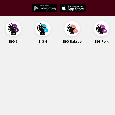
Skip
to
content
BiG 3
BiG 4
BiG Balade
BiG Folk