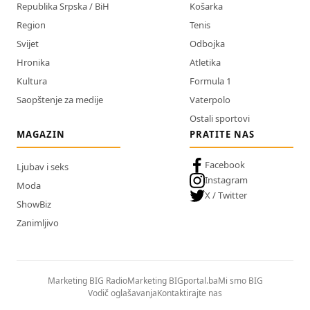
Republika Srpska / BiH
Košarka
Region
Tenis
Svijet
Odbojka
Hronika
Atletika
Kultura
Formula 1
Saopštenje za medije
Vaterpolo
Ostali sportovi
MAGAZIN
PRATITE NAS
Facebook
Ljubav i seks
Instagram
Moda
X / Twitter
ShowBiz
Zanimljivo
Marketing BIG Radio
Marketing BIGportal.ba
Mi smo BIG
Vodič oglašavanja
Kontaktirajte nas