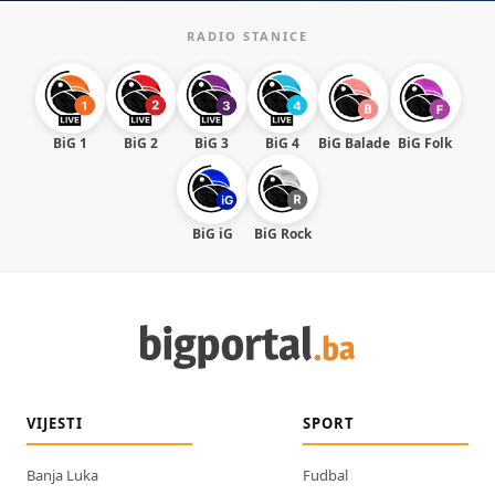
RADIO STANICE
BiG 1
BiG 2
BiG 3
BiG 4
BiG Balade
BiG Folk
BiG iG
BiG Rock
VIJESTI
SPORT
Banja Luka
Fudbal