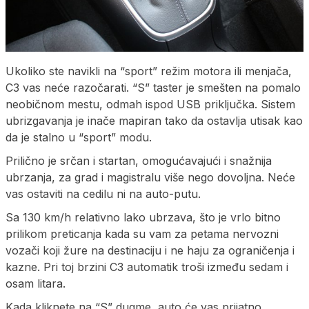
Ukoliko ste navikli na “sport” režim motora ili menjača,
C3 vas neće razočarati. “S” taster je smešten na pomalo
neobičnom mestu, odmah ispod USB priključka. Sistem
ubrizgavanja je inače mapiran tako da ostavlja utisak kao
da je stalno u “sport” modu.
Prilično je srčan i startan, omogućavajući i snažnija
ubrzanja, za grad i magistralu više nego dovoljna. Neće
vas ostaviti na cedilu ni na auto-putu.
Sa 130 km/h relativno lako ubrzava, što je vrlo bitno
prilikom preticanja kada su vam za petama nervozni
vozači koji žure na destinaciju i ne haju za ograničenja i
kazne. Pri toj brzini C3 automatik troši između sedam i
osam litara.
Kada kliknete na “S” dugme, auto će vas prijatno