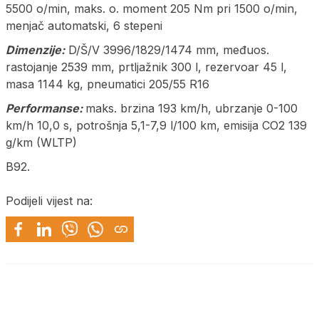
5500 o/min, maks. o. moment 205 Nm pri 1500 o/min,
menjač automatski, 6 stepeni
Dimenzije:
D/Š/V 3996/1829/1474 mm, međuos.
rastojanje 2539 mm, prtljažnik 300 l, rezervoar 45 l,
masa 1144 kg, pneumatici 205/55 R16
Performanse:
maks. brzina 193 km/h, ubrzanje 0-100
km/h 10,0 s, potrošnja 5,1-7,9 l/100 km, emisija CO2 139
g/km (WLTP)
B92.
Podijeli vijest na: