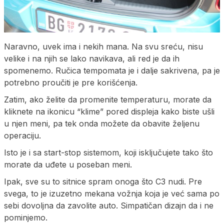
Naravno, uvek ima i nekih mana. Na svu sreću, nisu
velike i na njih se lako navikava, ali red je da ih
spomenemo. Ručica tempomata je i dalje sakrivena, pa je
potrebno proučiti je pre korišćenja.
Zatim, ako želite da promenite temperaturu, morate da
kliknete na ikonicu “klime” pored displeja kako biste ušli
u njen meni, pa tek onda možete da obavite željenu
operaciju.
Isto je i sa start-stop sistemom, koji isključujete tako što
morate da uđete u poseban meni.
Ipak, sve su to sitnice spram onoga što C3 nudi. Pre
svega, to je izuzetno mekana vožnja koja je već sama po
sebi dovoljna da zavolite auto. Simpatičan dizajn da i ne
pominjemo.