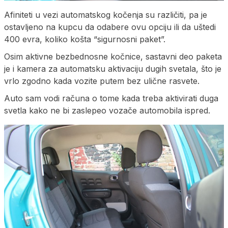
Afiniteti u vezi automatskog kočenja su različiti, pa je
ostavljeno na kupcu da odabere ovu opciju ili da uštedi
400 evra, koliko košta “sigurnosni paket”.
Osim aktivne bezbednosne kočnice, sastavni deo paketa
je i kamera za automatsku aktivaciju dugih svetala, što je
vrlo zgodno kada vozite putem bez ulične rasvete.
Auto sam vodi računa o tome kada treba aktivirati duga
svetla kako ne bi zaslepeo vozače automobila ispred.