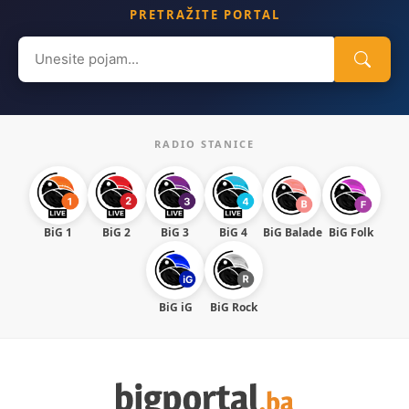
PRETRAŽITE PORTAL
Search
for:
RADIO STANICE
BiG 1
BiG 2
BiG 3
BiG 4
BiG Balade
BiG Folk
BiG iG
BiG Rock