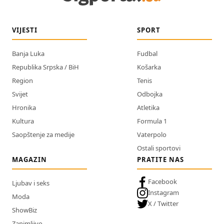
VIJESTI
SPORT
Banja Luka
Fudbal
Republika Srpska / BiH
Košarka
Region
Tenis
Svijet
Odbojka
Hronika
Atletika
Kultura
Formula 1
Saopštenje za medije
Vaterpolo
Ostali sportovi
MAGAZIN
PRATITE NAS
Facebook
Ljubav i seks
Instagram
Moda
X / Twitter
ShowBiz
Zanimljivo