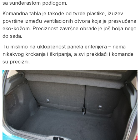
sa sunđerastom podlogom.
Komandna tabla je takođe od tvrde plastike, izuzev
površine između ventilacionih otvora koja je presvučena
eko-kožom. Preciznost završne obrade je još bolja nego
do sada.
Tu mislimo na uklopljenost panela enterijera – nema
nikakvog krckanja i škripanja, a svi prekidači i komande
su precizni.