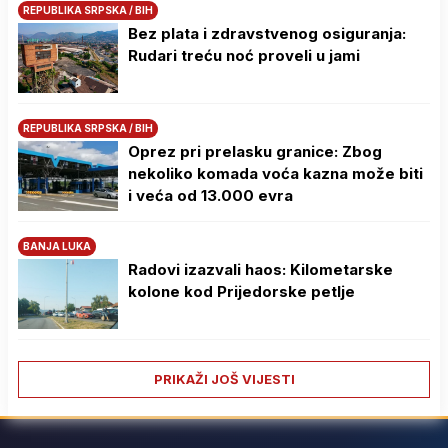
REPUBLIKA SRPSKA / BIH
Bez plata i zdravstvenog osiguranja:
Rudari treću noć proveli u jami
REPUBLIKA SRPSKA / BIH
Oprez pri prelasku granice: Zbog
nekoliko komada voća kazna može biti
i veća od 13.000 evra
BANJA LUKA
Radovi izazvali haos: Kilometarske
kolone kod Prijedorske petlje
PRIKAŽI JOŠ VIJESTI