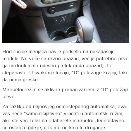
Hod ručice menjača nas je podsetio na nekadašnje
modele. Ne vuče se ravno unazad, već je potrebno prvo
ga mrdnuti malo udesno pa tek onda unazad, i to
stepenasto. U svakom slučaju, “D” položaj je krajnji, tako
da nema greške.
Manuelni režim se aktivira prebacivanjem iz “D” položaja
ulevo.
Za razliku od najnovijeg osmostepenog automatika, ovaj
vas neće “samoinicijativno” vraćati u automatski režim,
ako ste već želeli da odaberete manuelni. Jednostavno
će ostati tu gde je, dok mu ne kažete drugačije.