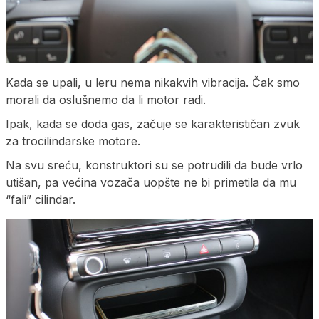
Kada se upali, u leru nema nikakvih vibracija. Čak smo
morali da oslušnemo da li motor radi.
Ipak, kada se doda gas, začuje se karakterističan zvuk
za trocilindarske motore.
Na svu sreću, konstruktori su se potrudili da bude vrlo
utišan, pa većina vozača uopšte ne bi primetila da mu
“fali” cilindar.