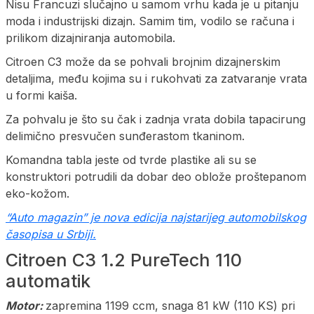
Nisu Francuzi slučajno u samom vrhu kada je u pitanju
moda i industrijski dizajn. Samim tim, vodilo se računa i
prilikom dizajniranja automobila.
Citroen C3 može da se pohvali brojnim dizajnerskim
detaljima, među kojima su i rukohvati za zatvaranje vrata
u formi kaiša.
Za pohvalu je što su čak i zadnja vrata dobila tapacirung
delimično presvučen sunđerastom tkaninom.
Komandna tabla jeste od tvrde plastike ali su se
konstruktori potrudili da dobar deo oblože proštepanom
eko-kožom.
“Auto magazin” je nova edicija najstarijeg automobilskog
časopisa u Srbiji.
Citroen C3 1.2 PureTech 110
automatik
Motor:
zapremina 1199 ccm, snaga 81 kW (110 KS) pri