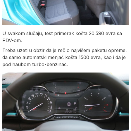
U svakom slučaju, test primerak košta 20.590 evra sa
PDV-om.
Treba uzeti u obzir da je reč o najvišem paketu opreme,
da samo automatski menjač košta 1500 evra, kao i da je
pod haubom turbo-benzinac.