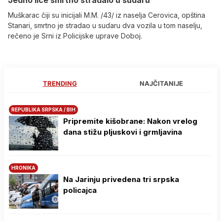
Muškarac čiji su inicijali M.M. /43/ iz naselja Cerovica, opština
Stanari, smrtno je stradao u sudaru dva vozila u tom naselju,
rečeno je Srni iz Policijske uprave Doboj.
TRENDING
NAJČITANIJE
REPUBLIKA SRPSKA / BIH
Pripremite kišobrane: Nakon vrelog
dana stižu pljuskovi i grmljavina
HRONIKA
Na Јarinju privedena tri srpska
policajca