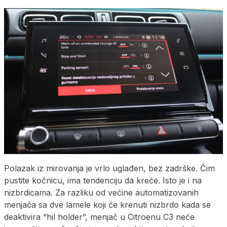
Polazak iz mirovanja je vrlo uglađen, bez zadrške. Čim
pustite kočnicu, ima tendenciju da kreće. Isto je i na
nizbrdicama. Za razliku od većine automatizovanih
menjača sa dve lamele koji će krenuti nizbrdo kada se
deaktivira “hil holder”, menjač u Citroenu C3 neće