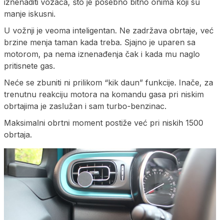
iznenaditi vozača, što je posebno bitno onima koji su
manje iskusni.
U vožnji je veoma inteligentan. Ne zadržava obrtaje, već
brzine menja taman kada treba. Sjajno je uparen sa
motorom, pa nema iznenađenja čak i kada mu naglo
pritisnete gas.
Neće se zbuniti ni prilikom “kik daun” funkcije. Inače, za
trenutnu reakciju motora na komandu gasa pri niskim
obrtajima je zaslužan i sam turbo-benzinac.
Maksimalni obrtni moment postiže već pri niskih 1500
obrtaja.