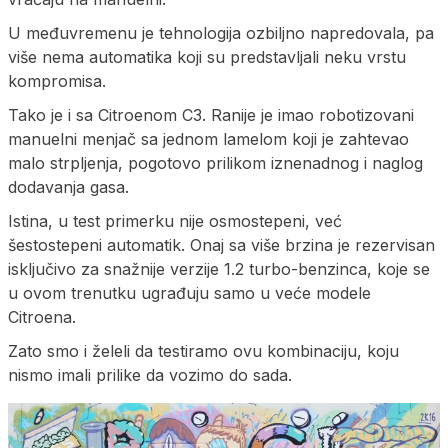
U međuvremenu je tehnologija ozbiljno napredovala, pa
više nema automatika koji su predstavljali neku vrstu
kompromisa.
Tako je i sa Citroenom C3. Ranije je imao robotizovani
manuelni menjač sa jednom lamelom koji je zahtevao
malo strpljenja, pogotovo prilikom iznenadnog i naglog
dodavanja gasa.
Istina, u test primerku nije osmostepeni, već
šestostepeni automatik. Onaj sa više brzina je rezervisan
isključivo za snažnije verzije 1.2 turbo-benzinca, koje se
u ovom trenutku ugrađuju samo u veće modele
Citroena.
Zato smo i želeli da testiramo ovu kombinaciju, koju
nismo imali prilike da vozimo do sada.