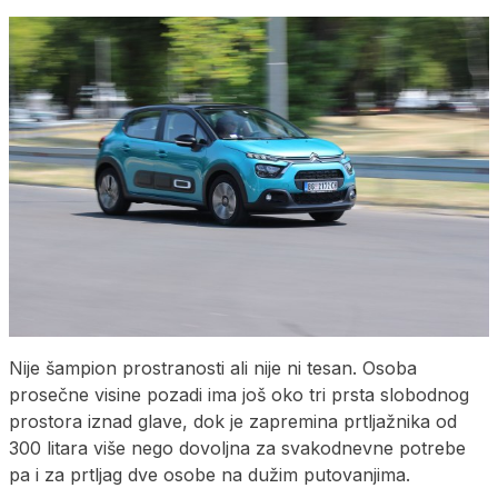
Nije šampion prostranosti ali nije ni tesan. Osoba
prosečne visine pozadi ima još oko tri prsta slobodnog
prostora iznad glave, dok je zapremina prtljažnika od
300 litara više nego dovoljna za svakodnevne potrebe
pa i za prtljag dve osobe na dužim putovanjima.