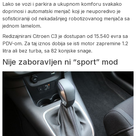
Lako se vozi i parkira a ukupnom komforu svakako
doprinosi i automatski menjač koji je neuporedivo je
sofisticiraniji od nekadašnjeg robotizovanog menjača sa
jednom lamelom.
Redizajnirani Citroen C3 je dostupan od 15.540 evra sa
PDV-om. Za taj iznos dobija se isti motor zapremine 1.2
litra ali bez turba, sa 82 konjske snage.
Nije zaboravljen ni “sport” mod