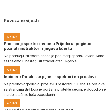
Povezane vijesti
ARHIVA
Pao manji sportski avion u Prijedoru, poginuo
poznati instruktor i njegova kćerka
Na području Prijedora danas je pao manji sportski avion. Kako
saznajemo u nesreći su stradali otac i kćerka.
ARHIVA
Incident: Potukli se pijani inspektori na proslavi
Na prednovogodišnjoj proslavi u restoranu Službe za poslove
sa strancima BiH koja je održana protekle sedmice dogodio se
incident tačnije tuča zaposlenih.
ARHIVA
Јedno lice smrtno stradalo u sudaru