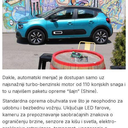
Dakle, automatski menjač je dostupan samo uz
najsnažniji turbo-benzinski motor od 110 konjskih snaga i
to u najvišem paketu opreme “šajn” (Shine).
Standardna oprema obuhvata sve što je neophodno za
udobnu i bezbednu vožnju. Uključuje LED farove,
kameru za prepoznavanje saobraćajnih znakova o
ograničenju brzine, senzore za kišu i svetla, elektro-