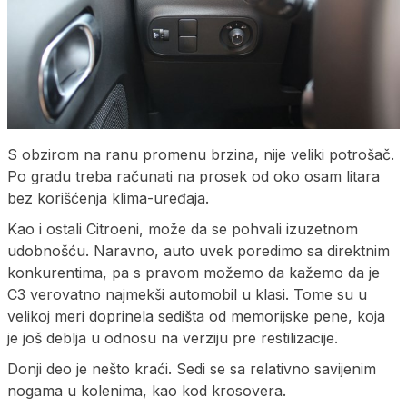
S obzirom na ranu promenu brzina, nije veliki potrošač.
Po gradu treba računati na prosek od oko osam litara
bez korišćenja klima-uređaja.
Kao i ostali Citroeni, može da se pohvali izuzetnom
udobnošću. Naravno, auto uvek poredimo sa direktnim
konkurentima, pa s pravom možemo da kažemo da je
C3 verovatno najmekši automobil u klasi. Tome su u
velikoj meri doprinela sedišta od memorijske pene, koja
je još deblja u odnosu na verziju pre restilizacije.
Donji deo je nešto kraći. Sedi se sa relativno savijenim
nogama u kolenima, kao kod krosovera.