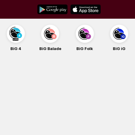
Skip
to
content
BiG Balade
BiG Folk
BiG iG
BiG Rock