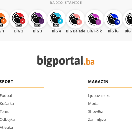
RADIO STANICE
G 1
BiG 2
BiG 3
BiG 4
BiG Balade
BiG Folk
BiG iG
BiG
SPORT
MAGAZIN
Fudbal
Ljubav i seks
Košarka
Moda
Tenis
ShowBiz
Odbojka
Zanimljivo
Atletika