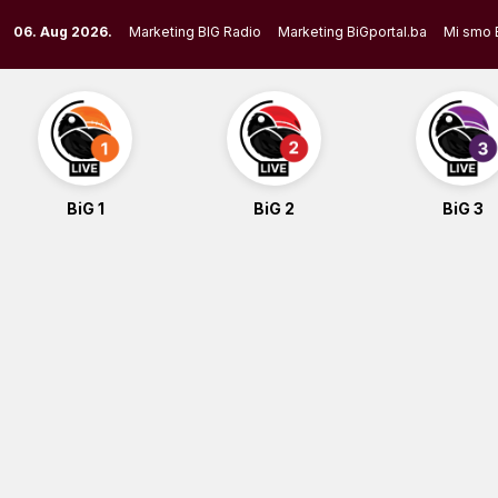
Skip
06. Aug 2026.
Marketing BIG Radio
Marketing BiGportal.ba
Mi smo 
to
content
BiG 1
BiG 2
BiG 3