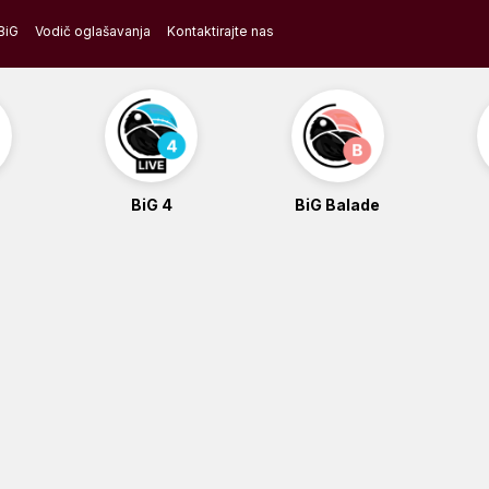
BiG
Vodič oglašavanja
Kontaktirajte nas
BiG 4
BiG Balade