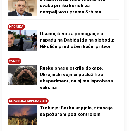
svaku priliku koristi za
netrpeljivost prema Srbima
HRONIKA
Osumnjičeni za pomaganje u
napadu na Dabića ide na slobodu:
Nikoliću predložen kućni pritvor
SVIJET
Ruske snage otkrile dokaze:
Ukrajinski vojnici poslužili za
eksperiment, na njima isprobana
vakcina
REPUBLIKA SRPSKA / BIH
Trebinje: Borba uspjela, situacija
sa požarom pod kontrolom