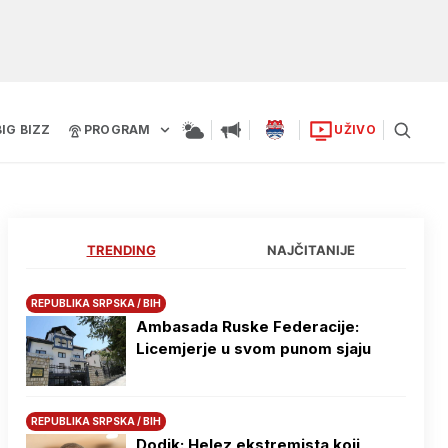
BIG BIZZ
PROGRAM
UŽIVO
TRENDING
NAJČITANIJE
REPUBLIKA SRPSKA / BIH
Ambasada Ruske Federacije:
Licemjerje u svom punom sjaju
REPUBLIKA SRPSKA / BIH
Dodik: Helez ekstremista koji