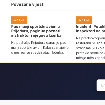
Povezane vijesti
ARHIVA
ARHIVA
Pao manji sportski avion u
Incident: Potukl
Prijedoru, poginuo poznati
inspektori na p
instruktor i njegova kćerka
Na prednovogodišn
Na području Prijedora danas je pao
restoranu Službe 
manji sportski avion. Kako saznajemo
strancima BiH koja
u nesreći su stradali otac i kćerka.
protekle sedmice 
tačnije tuča zaposl
Sear
for: