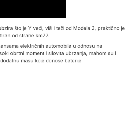
ira što je Y veći, viši i teži od Modela 3, praktično je
stiran od strane km77.
mansama električnih automobila u odnosu na
isoki obrtni moment i silovita ubrzanja, mahom su i
a dodatnu masu koje donose baterije.