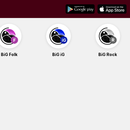
BiG Folk
BiG iG
BiG Rock