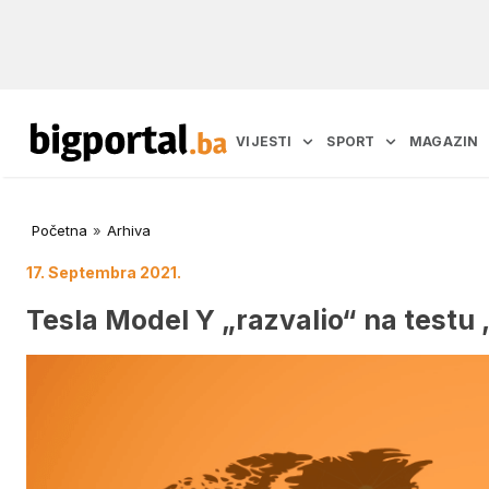
VIJESTI
SPORT
MAGAZIN
Početna
»
Arhiva
17. Septembra 2021.
Tesla Model Y „razvalio“ na testu