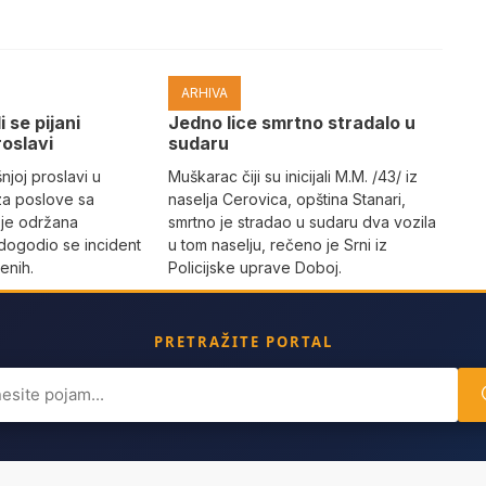
ARHIVA
i se pijani
Јedno lice smrtno stradalo u
roslavi
sudaru
joj proslavi u
Muškarac čiji su inicijali M.M. /43/ iz
za poslove sa
naselja Cerovica, opština Stanari,
 je održana
smrtno je stradao u sudaru dva vozila
dogodio se incident
u tom naselju, rečeno je Srni iz
enih.
Policijske uprave Doboj.
PRETRAŽITE PORTAL
ch