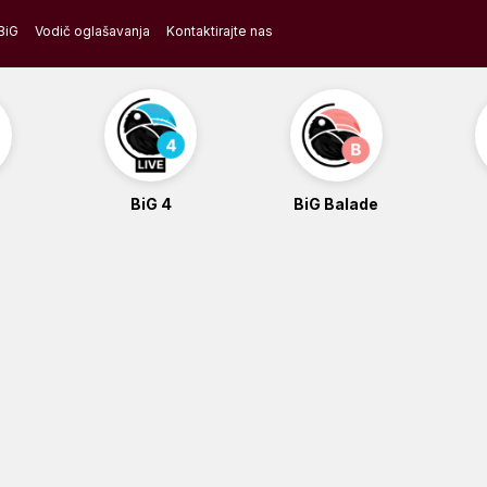
BiG
Vodič oglašavanja
Kontaktirajte nas
BiG 4
BiG Balade