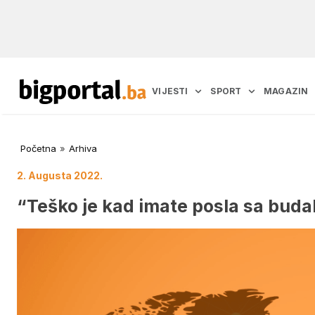
VIJESTI
SPORT
MAGAZIN
Početna
»
Arhiva
2. Augusta 2022.
“Teško je kad imate posla sa bud