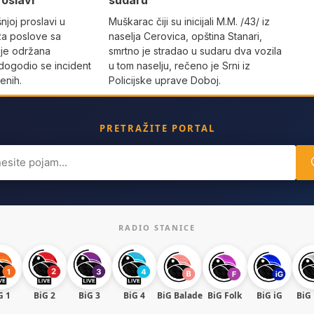
roslavi
sudaru
joj proslavi u
Muškarac čiji su inicijali M.M. /43/ iz
za poslove sa
naselja Cerovica, opština Stanari,
 je održana
smrtno je stradao u sudaru dva vozila
dogodio se incident
u tom naselju, rečeno je Srni iz
enih.
Policijske uprave Doboj.
PRETRAŽITE PORTAL
ch
RADIO STANICE
G 1
BiG 2
BiG 3
BiG 4
BiG Balade
BiG Folk
BiG iG
BiG