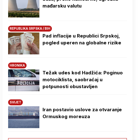
mađarsku valutu
REPUBLIKA SRPSKA / BIH
Pad inflacije u Republici Srpskoj,
pogled uperen na globalne rizike
HRONIKA
Težak udes kod Hadžića: Poginuo
motociklista, saobraćaj u
potpunosti obustavljen
SVIJET
Iran postavio uslove za otvaranje
Ormuskog moreuza