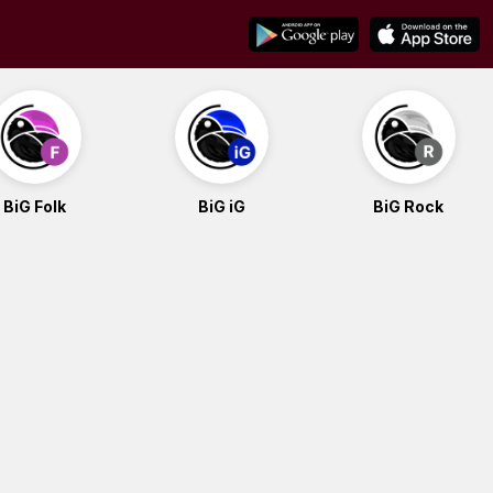
BiG Folk
BiG iG
BiG Rock