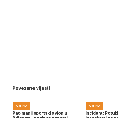
Povezane vijesti
ARHIVA
ARHIVA
Pao manji sportski avion u
Incident: Potukl