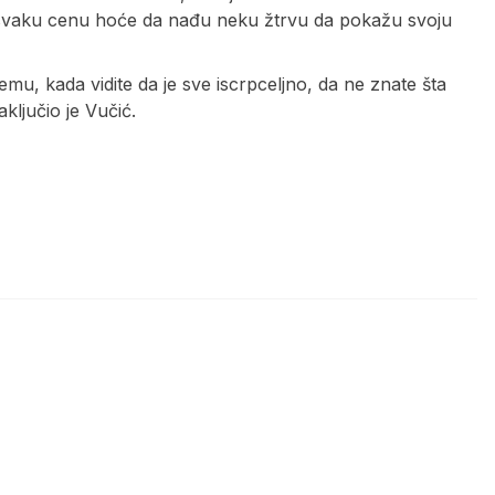
i po svaku cenu hoće da nađu neku žtrvu da pokažu svoju
, kada vidite da je sve iscrpceljno, da ne znate šta
ključio je Vučić.