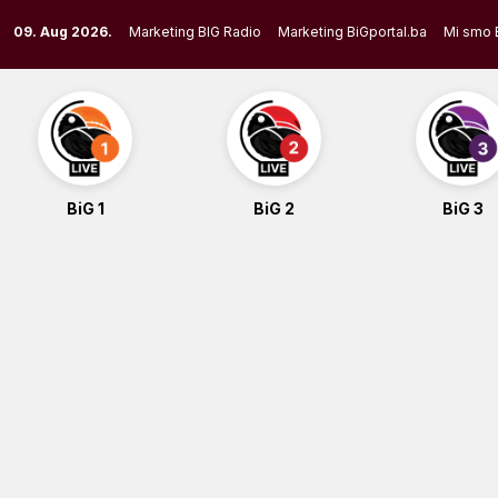
Skip
09. Aug 2026.
Marketing BIG Radio
Marketing BiGportal.ba
Mi smo 
to
content
BiG 1
BiG 2
BiG 3