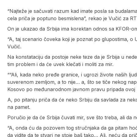
“Najteže je sačuvati razum kad imate posla sa budalama, 
cela priča je poptuno besmislena”, rekao je Vučić za RT
On je ukazao da Srbija ima korektan odnos sa KFOR-om i na
“A, taj scenario čoveka koji je poznat po glupostima, o
Vučić.
Na konstataciju da postoje neke teze da je Srbija u ned
tim problem i da će uvek klečati i moliti za mir.
““Ali, kada neko pređe granice, i ugrozi živote naših lj
suverenom zemljom, a to nije… a, što se tiče nekog n
Kosovo po međunarodnom javnom pravu pripada ovoj zem
A, po pitanju priča da će neko Srbiju da savlada za neko
na pamet.
Poručio je da će Srbija čuvati mir, sve što treba, ali da
“A, onda ću da pozovem tog stručnjaka da ga pitam hoće li
da vidite da te stvari ne stoje baš tako… Ali, neću da 