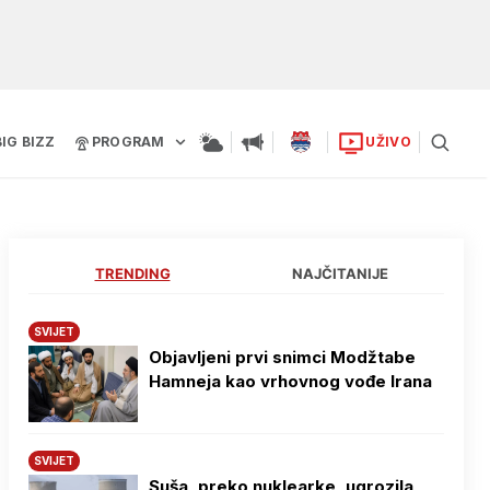
BIG BIZZ
PROGRAM
UŽIVO
TRENDING
NAJČITANIJE
SVIJET
Objavljeni prvi snimci Modžtabe
Hamneja kao vrhovnog vođe Irana
SVIJET
Suša, preko nuklearke, ugrozila