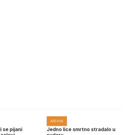
ARHIVA
i se pijani
Јedno lice smrtno stradalo u