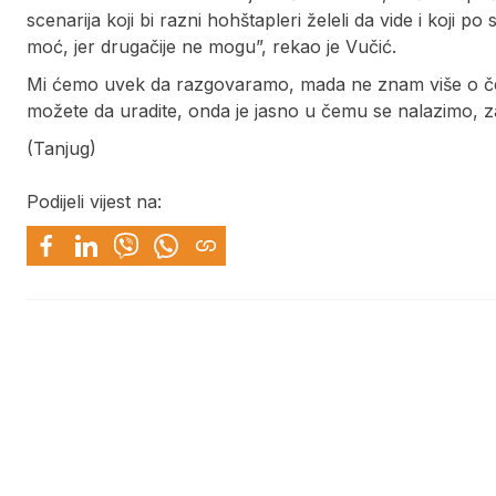
scenarija koji bi razni hohštapleri želeli da vide i koj
moć, jer drugačije ne mogu”, rekao je Vučić.
Mi ćemo uvek da razgovaramo, mada ne znam više o čemu
možete da uradite, onda je jasno u čemu se nalazimo, za
(Tanjug)
Podijeli vijest na: