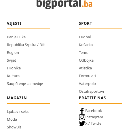
VIJESTI
SPORT
Banja Luka
Fudbal
Republika Srpska / BiH
Košarka
Region
Tenis
Svijet
Odbojka
Hronika
Atletika
Kultura
Formula 1
Saopštenje za medije
Vaterpolo
Ostali sportovi
MAGAZIN
PRATITE NAS
Facebook
Ljubav i seks
Instagram
Moda
X / Twitter
ShowBiz