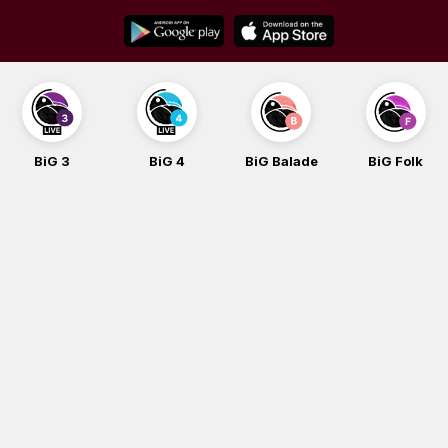
Skip
to
content
BiG 3
BiG 4
BiG Balade
BiG Folk