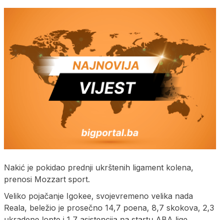
Nakić je pokidao prednji ukrštenih ligament kolena,
prenosi Mozzart sport.
Veliko pojačanje Igokee, svojevremeno velika nada
Reala, beležio je prosečno 14,7 poena, 8,7 skokova, 2,3
ukradene lopte i 1,7 asistencija na startu ABA lige.