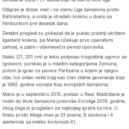
Odigrao je dobar meč i na startu Lige šampiona protiv
Bahčešehira, a onda je stradalo kolenu u duelu sa
Nimburkom pre desetak dana.
Detaljni pregledi su pokazali da je pukao prednji ukršteni
ligament kolena, pa Marija očekuje prvo operativni
zahvat, a zatim i višemesečni period oporavka.
Nakić (21, 201 cm) je letos potpisao trogodišnji ugovor sa
Igokeom, ponikao je u mlađim kategorijama Zemuna,
potom je igrao za pionire Partizana u kojem je njegov
otac Ivo ostao veliki trag kao član zlatne gerenacije koja
je 1992. godine osvojila Kup evropskih šampiona.
Mario je u septembru 2015. prešao u Real. Madriđane je
vodio do titule šampiona juniorske Evrolige 2019. godine,
zbog čega je proglašen za najboljeg igrača turnira. U
finalu protiv Mege imao je 33 poena, 8 skokova i 4
asistencije za indeks korisnosti 41.