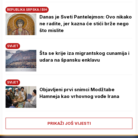
REPUBLIKA SRPSKA / BIH
Danas je Sveti Pantelejmon: Ovo nikako
ne radite, jer kazna će stići brže nego
što mislite
SVIJET
Šta se krije iza migrantskog cunamija i
udara na špansku enklavu
SVIJET
Objavljeni prvi snimci Modžtabe
Hamneja kao vrhovnog vođe Irana
PRIKAŽI JOŠ VIJESTI