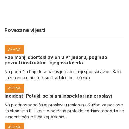
Povezane vijesti
ARHIVA
Pao manji sportski avion u Prijedoru, poginuo
poznati instruktor i njegova kćerka
Na području Prijedora danas je pao manji sportski avion. Kako
saznajemo u nesreći su stradali otac i kćerka.
ARHIVA
Incident: Potukli se pijani inspektori na proslavi
Na prednovogodišnjoj proslavi u restoranu Službe za poslove
sa strancima BiH koja je održana protekle sedmice dogodio se
incident tačnije tuča zaposlenih.
ARHIVA