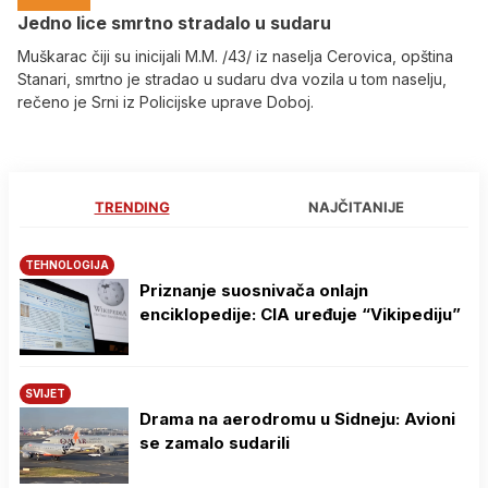
Јedno lice smrtno stradalo u sudaru
Muškarac čiji su inicijali M.M. /43/ iz naselja Cerovica, opština
Stanari, smrtno je stradao u sudaru dva vozila u tom naselju,
rečeno je Srni iz Policijske uprave Doboj.
TRENDING
NAJČITANIJE
TEHNOLOGIJA
Priznanje suosnivača onlajn
enciklopedije: CIA uređuje “Vikipediju”
SVIJET
Drama na aerodromu u Sidneju: Avioni
se zamalo sudarili