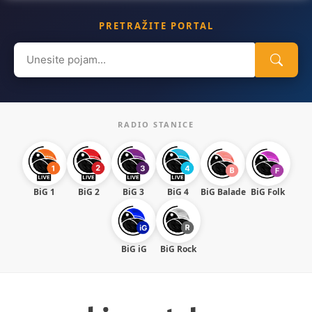
PRETRAŽITE PORTAL
Search
for:
RADIO STANICE
BiG 1
BiG 2
BiG 3
BiG 4
BiG Balade
BiG Folk
BiG iG
BiG Rock