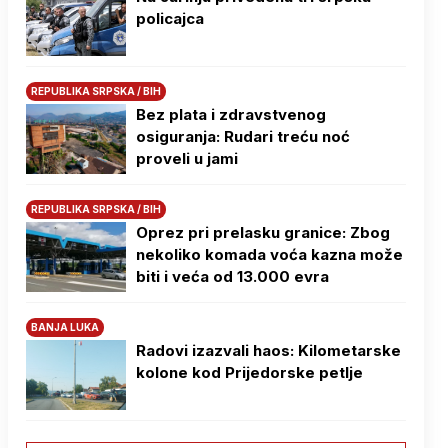
policajca
REPUBLIKA SRPSKA / BIH
Bez plata i zdravstvenog
osiguranja: Rudari treću noć
proveli u jami
REPUBLIKA SRPSKA / BIH
Oprez pri prelasku granice: Zbog
nekoliko komada voća kazna može
biti i veća od 13.000 evra
BANJA LUKA
Radovi izazvali haos: Kilometarske
kolone kod Prijedorske petlje