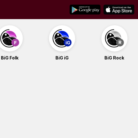
BiG Folk
BiG iG
BiG Rock