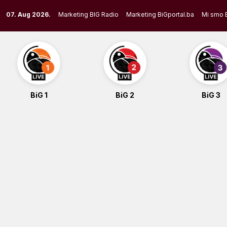
Skip
07. Aug 2026.
Marketing BIG Radio
Marketing BiGportal.ba
Mi smo 
to
content
BiG 1
BiG 2
BiG 3