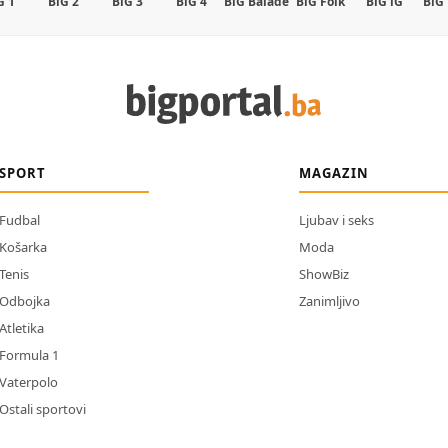
G 1
BiG 2
BiG 3
BiG 4
BiG Balade
BiG Folk
BiG iG
BiG
SPORT
MAGAZIN
Fudbal
Ljubav i seks
Košarka
Moda
Tenis
ShowBiz
Odbojka
Zanimljivo
Atletika
Formula 1
Vaterpolo
Ostali sportovi