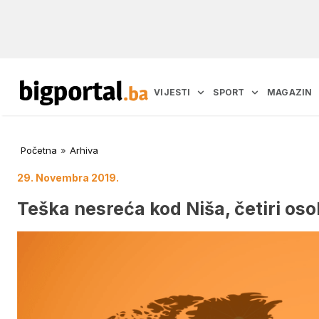
VIJESTI
SPORT
MAGAZIN
Početna
»
Arhiva
29. Novembra 2019.
Teška nesreća kod Niša, četiri os