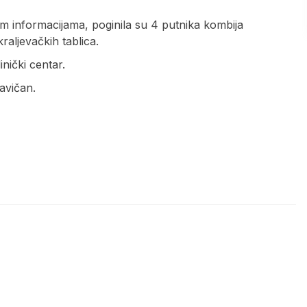
im informacijama, poginila su 4 putnika kombija
raljevačkih tablica.
nički centar.
ravičan.