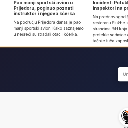
Pao manji sportski avion u
Incident: Potukl
Prijedoru, poginuo poznati
inspektori na p
instruktor i njegova kćerka
Na prednovogodišn
Na području Prijedora danas je pao
restoranu Službe 
manji sportski avion. Kako saznajemo
strancima BiH koja
u nesreći su stradali otac i kćerka.
protekle sedmice 
tačnije tuča zaposl
Sear
for: