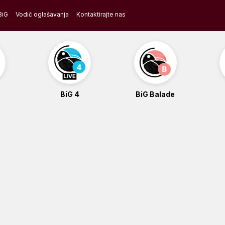
BiG
Vodič oglašavanja
Kontaktirajte nas
BiG 4
BiG Balade