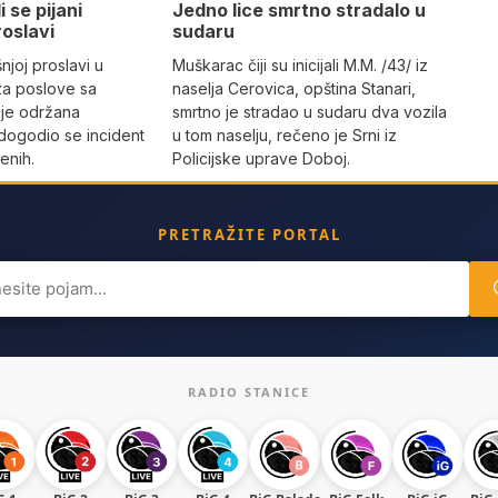
i se pijani
Јedno lice smrtno stradalo u
roslavi
sudaru
joj proslavi u
Muškarac čiji su inicijali M.M. /43/ iz
za poslove sa
naselja Cerovica, opština Stanari,
 je održana
smrtno je stradao u sudaru dva vozila
dogodio se incident
u tom naselju, rečeno je Srni iz
enih.
Policijske uprave Doboj.
PRETRAŽITE PORTAL
ch
RADIO STANICE