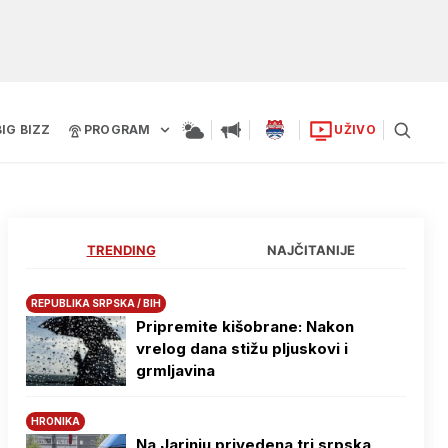
BIG BIZZ
PROGRAM
UŽIVO
TRENDING
NAJČITANIJE
REPUBLIKA SRPSKA / BIH
Pripremite kišobrane: Nakon
vrelog dana stižu pljuskovi i
grmljavina
HRONIKA
Na Јarinju privedena tri srpska