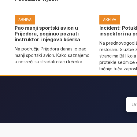
ARHIVA
ARHIVA
Pao manji sportski avion u
Incident: Potukl
Prijedoru, poginuo poznati
inspektori na p
instruktor i njegova kćerka
Na prednovogodišn
Na području Prijedora danas je pao
restoranu Službe 
manji sportski avion. Kako saznajemo
strancima BiH koja
u nesreći su stradali otac i kćerka.
protekle sedmice 
tačnije tuča zaposl
Sear
for: