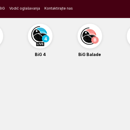
BiG
Vodič oglašavanja
Kontaktirajte nas
BiG 4
BiG Balade