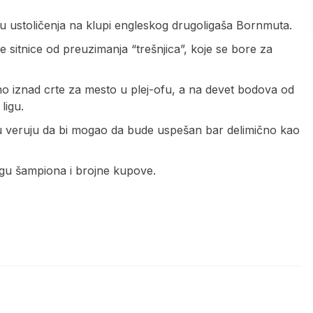
zu ustoličenja na klupi engleskog drugoligaša Bornmuta.
e sitnice od preuzimanja “trešnjica”, koje se bore za
o iznad crte za mesto u plej-ofu, a na devet bodova od
ligu.
tu veruju da bi mogao da bude uspešan bar delimično kao
 Ligu šampiona i brojne kupove.