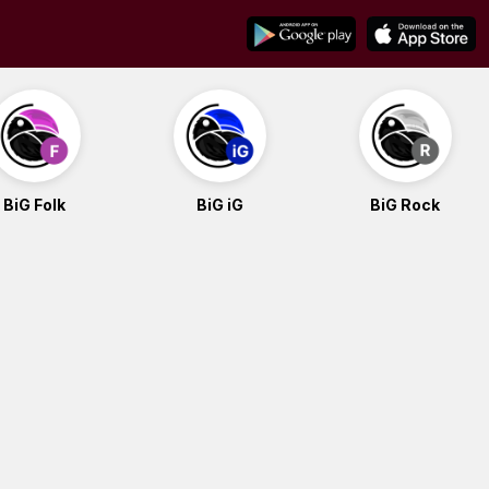
BiG Folk
BiG iG
BiG Rock