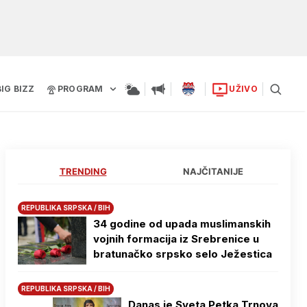
BIG BIZZ
PROGRAM
UŽIVO
TRENDING
NAJČITANIJE
REPUBLIKA SRPSKA / BIH
34 godine od upada muslimanskih
vojnih formacija iz Srebrenice u
bratunačko srpsko selo Јežestica
REPUBLIKA SRPSKA / BIH
Danas je Sveta Petka Trnova