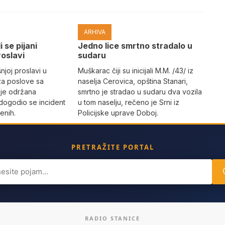
ARHIVA
i se pijani
Јedno lice smrtno stradalo u
roslavi
sudaru
joj proslavi u
Muškarac čiji su inicijali M.M. /43/ iz
za poslove sa
naselja Cerovica, opština Stanari,
 je održana
smrtno je stradao u sudaru dva vozila
dogodio se incident
u tom naselju, rečeno je Srni iz
enih.
Policijske uprave Doboj.
PRETRAŽITE PORTAL
ch
RADIO STANICE