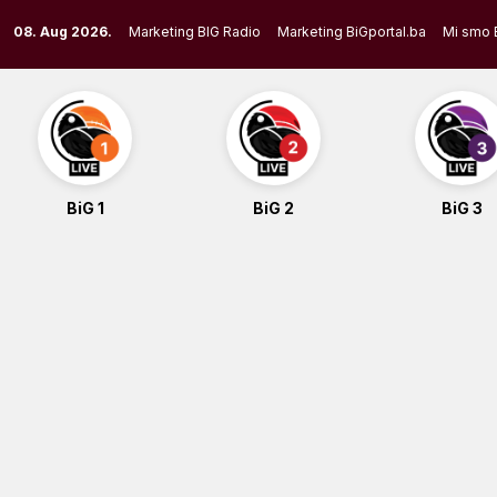
Skip
08. Aug 2026.
Marketing BIG Radio
Marketing BiGportal.ba
Mi smo 
to
content
BiG 1
BiG 2
BiG 3