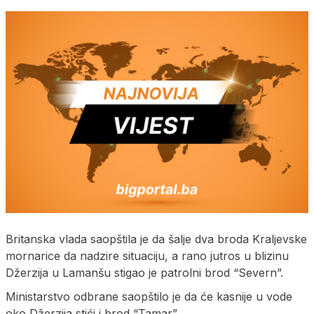
Britanska vlada saopštila je da šalje dva broda Kraljevske
mornarice da nadzire situaciju, a rano jutros u blizinu
Džerzija u Lamanšu stigao je patrolni brod “Severn”.
Ministarstvo odbrane saopštilo je da će kasnije u vode
oko Džerzija stići i brod “Tamar”.