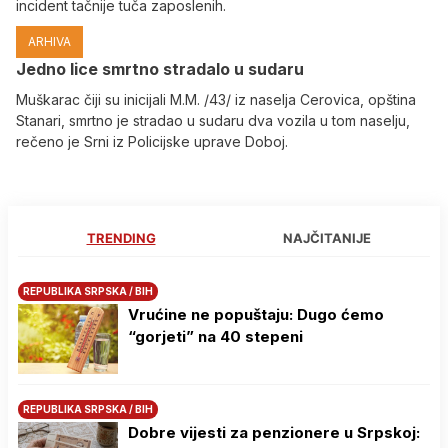
incident tačnije tuča zaposlenih.
ARHIVA
Јedno lice smrtno stradalo u sudaru
Muškarac čiji su inicijali M.M. /43/ iz naselja Cerovica, opština
Stanari, smrtno je stradao u sudaru dva vozila u tom naselju,
rečeno je Srni iz Policijske uprave Doboj.
TRENDING
NAJČITANIJE
REPUBLIKA SRPSKA / BIH
Vrućine ne popuštaju: Dugo ćemo
“gorjeti” na 40 stepeni
REPUBLIKA SRPSKA / BIH
Dobre vijesti za penzionere u Srpskoj: