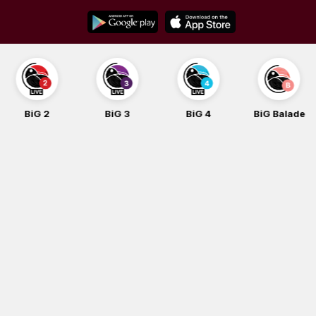
Skip
to
content
BiG 2
BiG 3
BiG 4
BiG Balade