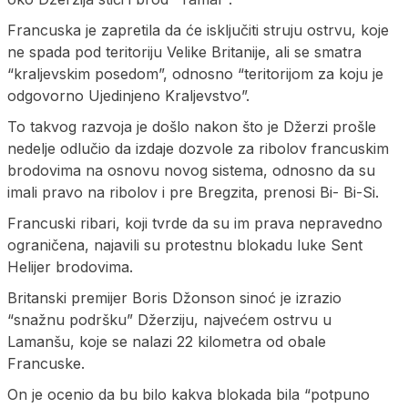
Francuska je zapretila da će isključiti struju ostrvu, koje
ne spada pod teritoriju Velike Britanije, ali se smatra
“kraljevskim posedom”, odnosno “teritorijom za koju je
odgovorno Ujedinjeno Kraljevstvo”.
To takvog razvoja je došlo nakon što je Džerzi prošle
nedelje odlučio da izdaje dozvole za ribolov francuskim
brodovima na osnovu novog sistema, odnosno da su
imali pravo na ribolov i pre Bregzita, prenosi Bi- Bi-Si.
Francuski ribari, koji tvrde da su im prava nepravedno
ograničena, najavili su protestnu blokadu luke Sent
Helijer brodovima.
Britanski premijer Boris Džonson sinoć je izrazio
“snažnu podršku” Džerziju, najvećem ostrvu u
Lamanšu, koje se nalazi 22 kilometra od obale
Francuske.
On je ocenio da bu bilo kakva blokada bila “potpuno