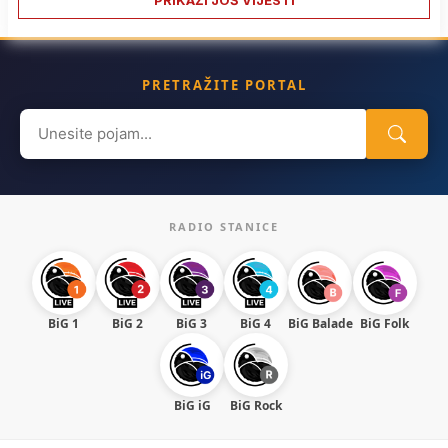
PRETRAŽITE PORTAL
Search
for:
RADIO STANICE
BiG 1
BiG 2
BiG 3
BiG 4
BiG Balade
BiG Folk
BiG iG
BiG Rock