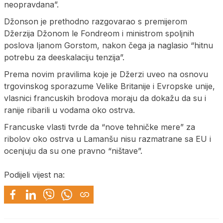
neopravdana”.
Džonson je prethodno razgovarao s premijerom
Džerzija Džonom le Fondreom i ministrom spoljnih
poslova Ijanom Gorstom, nakon čega ja naglasio “hitnu
potrebu za deeskalaciju tenzija”.
Prema novim pravilima koje je Džerzi uveo na osnovu
trgovinskog sporazume Velike Britanije i Evropske unije,
vlasnici francuskih brodova moraju da dokažu da su i
ranije ribarili u vodama oko ostrva.
Francuske vlasti tvrde da “nove tehničke mere” za
ribolov oko ostrva u Lamanšu nisu razmatrane sa EU i
ocenjuju da su one pravno “ništave”.
Podijeli vijest na: