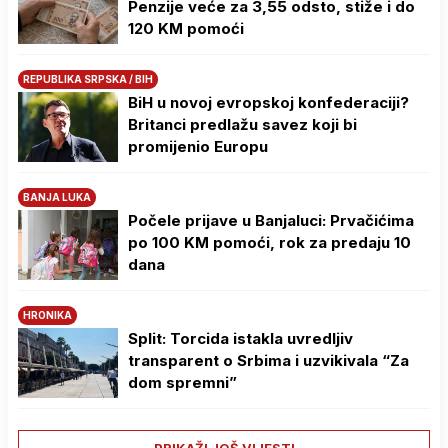
Penzije veće za 3,55 odsto, stiže i do
120 KM pomoći
REPUBLIKA SRPSKA / BIH
BiH u novoj evropskoj konfederaciji?
Britanci predlažu savez koji bi
promijenio Europu
BANJA LUKA
Počele prijave u Banjaluci: Prvačićima
po 100 KM pomoći, rok za predaju 10
dana
HRONIKA
Split: Torcida istakla uvredljiv
transparent o Srbima i uzvikivala “Za
dom spremni”
PRIKAŽI JOŠ VIJESTI