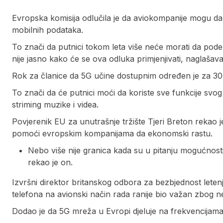
Evropska komisija odlučila je da aviokompanije mogu da
mobilnih podataka.
To znači da putnici tokom leta više neće morati da podeš
nije jasno kako će se ova odluka primjenjivati, naglašava 
Rok za članice da 5G učine dostupnim određen je za 30. 
To znači da će putnici moći da koriste sve funkcije svog 
striming muzike i videa.
Povjerenik EU za unutrašnje tržište Tjeri Breton rekao j
pomoći evropskim kompanijama da ekonomski rastu.
Nebo više nije granica kada su u pitanju mogućnosti
rekao je on.
Izvršni direktor britanskog odbora za bezbjednost letenj
telefona na avionski način rada ranije bio važan zbog n
Dodao je da 5G mreža u Evropi djeluje na frekvencijama 