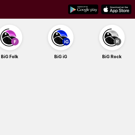
BiG Folk
BiG iG
BiG Rock