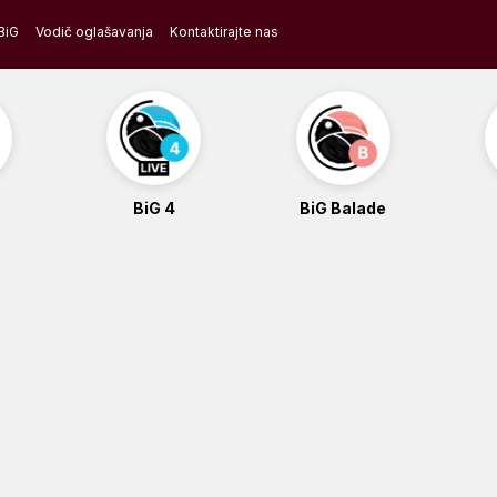
BiG
Vodič oglašavanja
Kontaktirajte nas
BiG 4
BiG Balade