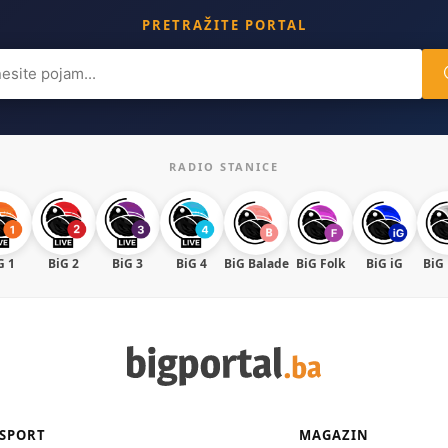
PRETRAŽITE PORTAL
ch
RADIO STANICE
G 1
BiG 2
BiG 3
BiG 4
BiG Balade
BiG Folk
BiG iG
BiG
SPORT
MAGAZIN