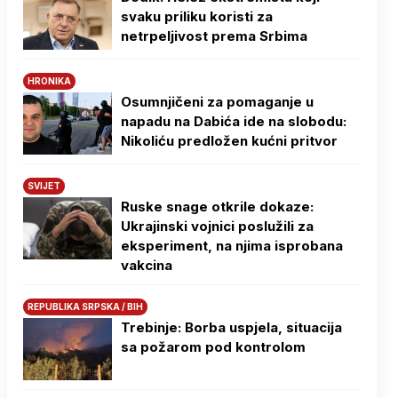
svaku priliku koristi za
netrpeljivost prema Srbima
HRONIKA
Osumnjičeni za pomaganje u
napadu na Dabića ide na slobodu:
Nikoliću predložen kućni pritvor
SVIJET
Ruske snage otkrile dokaze:
Ukrajinski vojnici poslužili za
eksperiment, na njima isprobana
vakcina
REPUBLIKA SRPSKA / BIH
Trebinje: Borba uspjela, situacija
sa požarom pod kontrolom