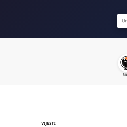
Sear
for:
Bi
VIJESTI