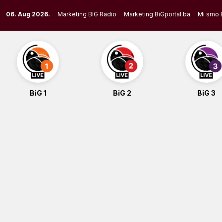
Skip
06. Aug 2026.
Marketing BIG Radio
Marketing BiGportal.ba
Mi smo 
to
content
BiG 1
BiG 2
BiG 3