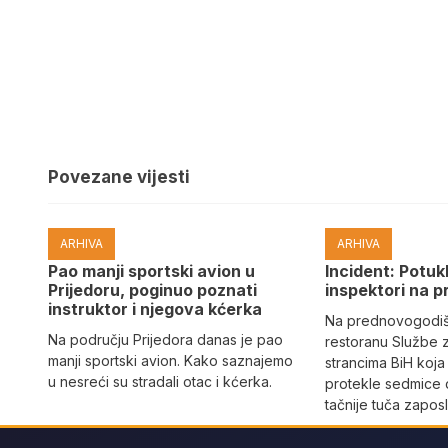
Povezane vijesti
ARHIVA
ARHIVA
Pao manji sportski avion u
Incident: Potukl
Prijedoru, poginuo poznati
inspektori na p
instruktor i njegova kćerka
Na prednovogodišn
Na području Prijedora danas je pao
restoranu Službe 
manji sportski avion. Kako saznajemo
strancima BiH koja
u nesreći su stradali otac i kćerka.
protekle sedmice 
tačnije tuča zaposl