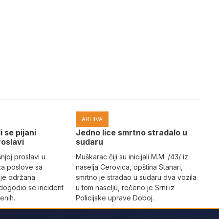
ARHIVA
i se pijani
Јedno lice smrtno stradalo u
roslavi
sudaru
joj proslavi u
Muškarac čiji su inicijali M.M. /43/ iz
za poslove sa
naselja Cerovica, opština Stanari,
 je održana
smrtno je stradao u sudaru dva vozila
dogodio se incident
u tom naselju, rečeno je Srni iz
enih.
Policijske uprave Doboj.