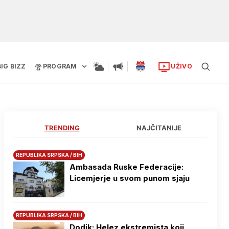
BIG BIZZ
PROGRAM
UŽIVO
TRENDING
NAJČITANIJE
REPUBLIKA SRPSKA / BIH
Ambasada Ruske Federacije:
Licemjerje u svom punom sjaju
REPUBLIKA SRPSKA / BIH
Dodik: Helez ekstremista koji