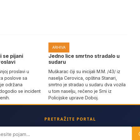
ARHIVA
i se pijani
Јedno lice smrtno stradalo u
roslavi
sudaru
joj proslavi u
Muškarac čiji su inicijali M.M. /43/ iz
za poslove sa
naselja Cerovica, opština Stanari,
 je održana
smrtno je stradao u sudaru dva vozila
dogodio se incident
u tom naselju, rečeno je Srni iz
enih.
Policijske uprave Doboj.
PRETRAŽITE PORTAL
ch