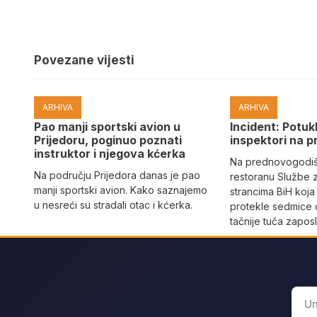
Povezane vijesti
ARHIVA
ARHIVA
Pao manji sportski avion u
Incident: Potukl
Prijedoru, poginuo poznati
inspektori na p
instruktor i njegova kćerka
Na prednovogodišn
Na području Prijedora danas je pao
restoranu Službe 
manji sportski avion. Kako saznajemo
strancima BiH koja
u nesreći su stradali otac i kćerka.
protekle sedmice 
tačnije tuča zaposl
Sear
for: