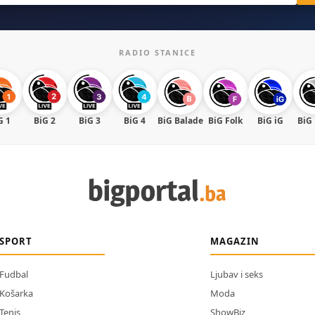
RADIO STANICE
G 1
BiG 2
BiG 3
BiG 4
BiG Balade
BiG Folk
BiG iG
BiG
SPORT
MAGAZIN
Fudbal
Ljubav i seks
Košarka
Moda
Tenis
ShowBiz