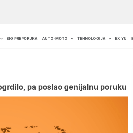
BIG PREPORUKA
AUTO-MOTO
TEHNOLOGIJA
EX YU
logrdilo, pa poslao genijalnu poruku