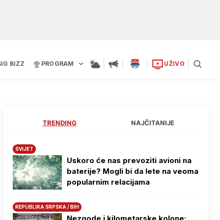
BIG BIZZ
PROGRAM
UŽIVO
TRENDING
NAJČITANIJE
SVIJET
Uskoro će nas prevoziti avioni na
baterije? Mogli bi da lete na veoma
popularnim relacijama
REPUBLIKA SRPSKA / BIH
Nezgode i kilometarske kolone: