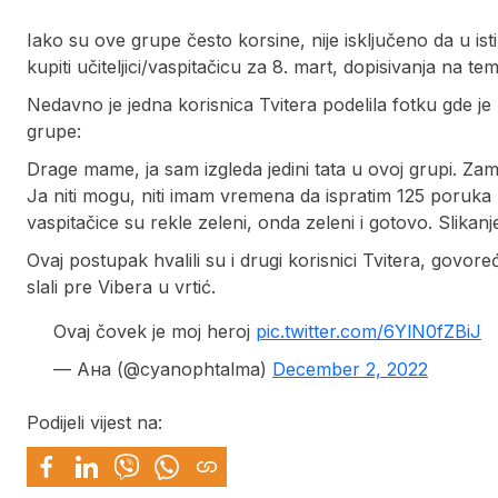
Iako su ove grupe često korsine, nije isključeno da u i
kupiti učiteljici/vaspitačicu za 8. mart, dopisivanja na tem
Nedavno je jedna korisnica Tvitera podelila fotku gde je
grupe:
Drage mame, ja sam izgleda jedini tata u ovoj grupi. Zamo
Ja niti mogu, niti imam vremena da ispratim 125 poruka
vaspitačice su rekle zeleni, onda zeleni i gotovo. Slikanje
Ovaj postupak hvalili su i drugi korisnici Tvitera, govore
slali pre Vibera u vrtić.
Ovaj čovek je moj heroj
pic.twitter.com/6YlN0fZBiJ
— Ана (@cyanophtalma)
December 2, 2022
Podijeli vijest na: