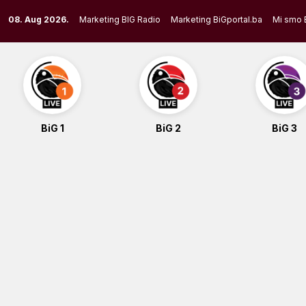
Skip
08. Aug 2026.
Marketing BIG Radio
Marketing BiGportal.ba
Mi smo 
to
content
BiG 1
BiG 2
BiG 3