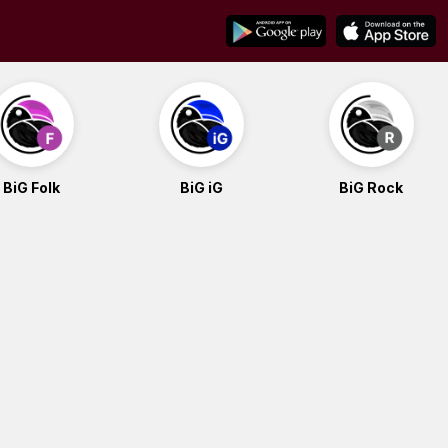
BiG Folk
BiG iG
BiG Rock