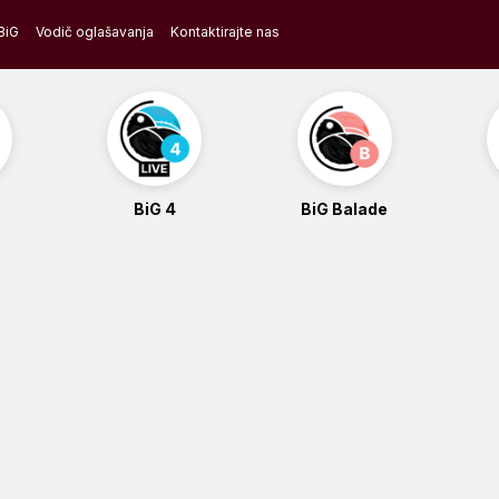
BiG
Vodič oglašavanja
Kontaktirajte nas
BiG 4
BiG Balade