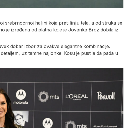
srebrnocrnoj haljini koja prati liniju tela, a od struka se
tno je izrađena od platna koje je Jovanka Broz dobila iz
 uvek dobar izbor za ovakve elegantne kombinacije.
detaljem, uz tamne najlonke. Kosu je pustila da pada u