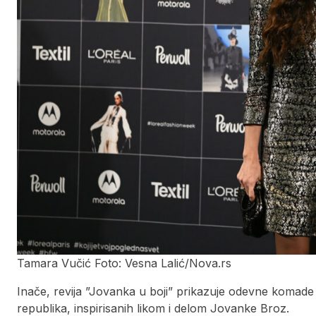
Tamara Vučić Foto: Vesna Lalić/Nova.rs
Inače, revija ”Jovanka u boji” prikazuje odevne komade 
republika, inspirisanih likom i delom Jovanke Broz.