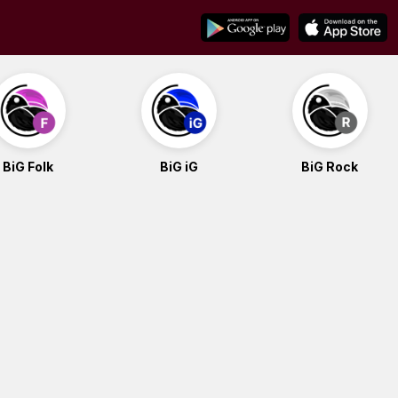
BiG Folk
BiG iG
BiG Rock