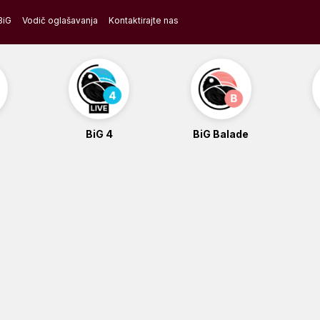
BiG
Vodič oglašavanja
Kontaktirajte nas
BiG 4
BiG Balade