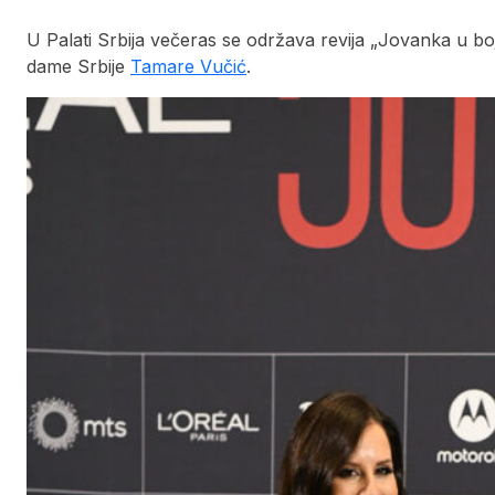
U Palati Srbija večeras se održava revija „Jovanka u b
dame Srbije
Tamare Vučić
.