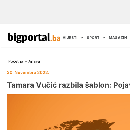
VIJESTI
SPORT
MAGAZIN
Početna
»
Arhiva
30. Novembra 2022.
Tamara Vučić razbila šablon: Pojavi