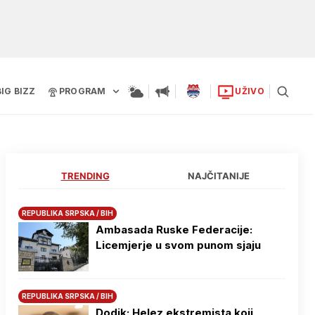
BIG BIZZ
PROGRAM
UŽIVO
TRENDING
NAJČITANIJE
REPUBLIKA SRPSKA / BIH
Ambasada Ruske Federacije:
Licemjerje u svom punom sjaju
REPUBLIKA SRPSKA / BIH
Dodik: Helez ekstremista koji