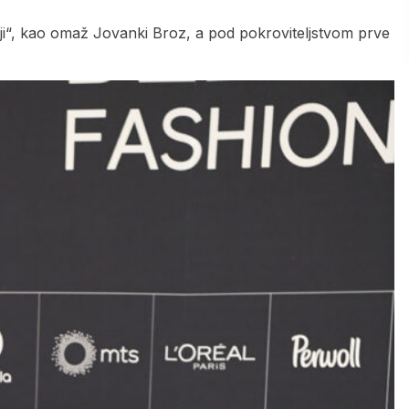
oji“, kao omaž Jovanki Broz, a pod pokroviteljstvom prve