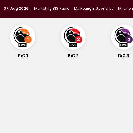
Skip
07. Aug 2026.
Marketing BIG Radio
Marketing BiGportal.ba
Mi smo 
to
content
BiG 1
BiG 2
BiG 3