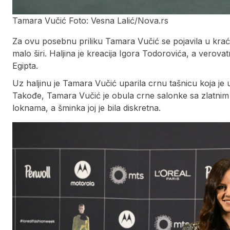
Tamara Vučić Foto: Vesna Lalić/Nova.rs
Za ovu posebnu priliku Tamara Vučić se pojavila u kraćoj 
malo širi. Haljina je kreacija Igora Todorovića, a verova
Egipta.
Uz haljinu je Tamara Vučić uparila crnu tašnicu koja je
Takođe, Tamara Vučić je obula crne salonke sa zlatnim 
loknama, a šminka joj je bila diskretna.