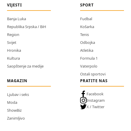
VIJESTI
SPORT
Banja Luka
Fudbal
Republika Srpska / BiH
Košarka
Region
Tenis
Svijet
Odbojka
Hronika
Atletika
Kultura
Formula 1
Saopštenje za medije
Vaterpolo
Ostali sportovi
MAGAZIN
PRATITE NAS
Facebook
Ljubav i seks
Instagram
Moda
X / Twitter
ShowBiz
Zanimljivo