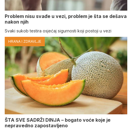
Problem nisu svađe u vezi, problem je šta se dešava
nakon njih
Svaki sukob testira osjećaj sigurnosti koji postoji u vezi
HRANA I ZDRAVLJE
ŠTA SVE SADRŽI DINJA – bogato voće koje je
nepravedno zapostavljeno