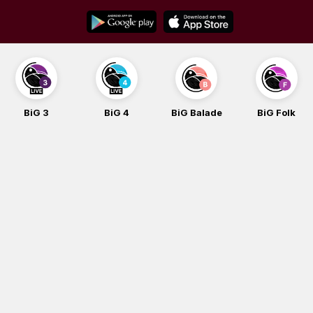
Skip
to
content
BiG 4
BiG Balade
BiG Folk
BiG iG