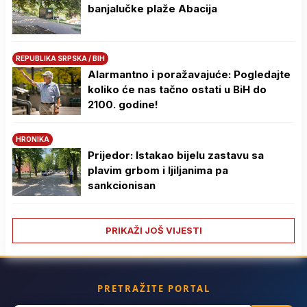
banjalučke plaže Abacija
REPUBLIKA SRPSKA / BIH
Alarmantno i poražavajuće: Pogledajte
koliko će nas tačno ostati u BiH do
2100. godine!
HRONIKA
Prijedor: Istakao bijelu zastavu sa
plavim grbom i ljiljanima pa
sankcionisan
PRIKAŽI JOŠ VIJESTI
PRETRAŽITE PORTAL