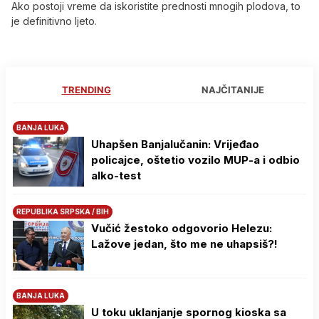
Ako postoji vreme da iskoristite prednosti mnogih plodova, to
je definitivno ljeto.
TRENDING
NAJČITANIJE
BANJA LUKA
Uhapšen Banjalučanin: Vrijeđao
policajce, oštetio vozilo MUP-a i odbio
alko-test
REPUBLIKA SRPSKA / BIH
Vučić žestoko odgovorio Helezu:
Lažove jedan, što me ne uhapsiš?!
BANJA LUKA
U toku uklanjanje spornog kioska sa