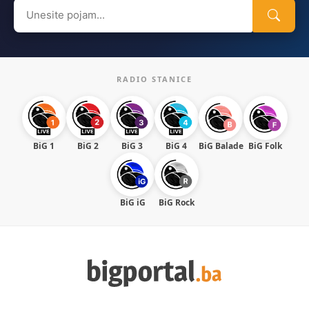
Search
for:
RADIO STANICE
BiG 1
BiG 2
BiG 3
BiG 4
BiG Balade
BiG Folk
BiG iG
BiG Rock