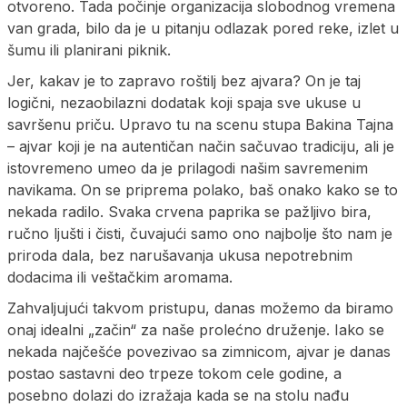
otvoreno. Tada počinje organizacija slobodnog vremena
van grada, bilo da je u pitanju odlazak pored reke, izlet u
šumu ili planirani piknik.
Jer, kakav je to zapravo roštilj bez ajvara? On je taj
logični, nezaobilazni dodatak koji spaja sve ukuse u
savršenu priču. Upravo tu na scenu stupa Bakina Tajna
– ajvar koji je na autentičan način sačuvao tradiciju, ali je
istovremeno umeo da je prilagodi našim savremenim
navikama. On se priprema polako, baš onako kako se to
nekada radilo. Svaka crvena paprika se pažljivo bira,
ručno ljušti i čisti, čuvajući samo ono najbolje što nam je
priroda dala, bez narušavanja ukusa nepotrebnim
dodacima ili veštačkim aromama.
Zahvaljujući takvom pristupu, danas možemo da biramo
onaj idealni „začin“ za naše prolećno druženje. Iako se
nekada najčešće povezivao sa zimnicom, ajvar je danas
postao sastavni deo trpeze tokom cele godine, a
posebno dolazi do izražaja kada se na stolu nađu