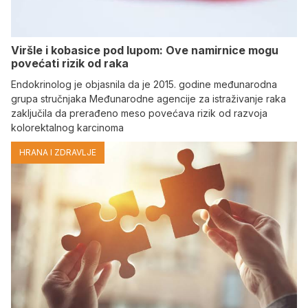
Viršle i kobasice pod lupom: Ove namirnice mogu
povećati rizik od raka
Endokrinolog je objasnila da je 2015. godine međunarodna
grupa stručnjaka Međunarodne agencije za istraživanje raka
zaključila da prerađeno meso povećava rizik od razvoja
kolorektalnog karcinoma
HRANA I ZDRAVLJE