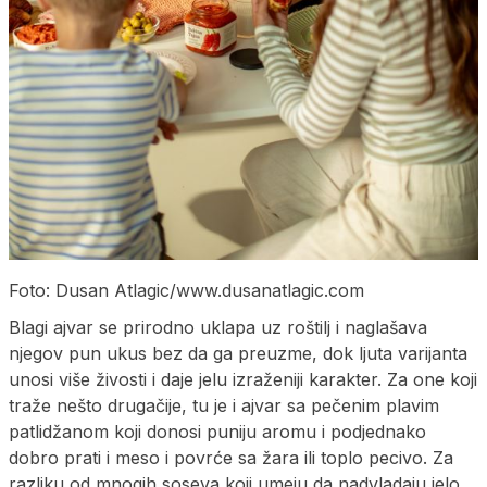
Foto: Dusan Atlagic/www.dusanatlagic.com
Blagi ajvar se prirodno uklapa uz roštilj i naglašava
njegov pun ukus bez da ga preuzme, dok ljuta varijanta
unosi više živosti i daje jelu izraženiji karakter. Za one koji
traže nešto drugačije, tu je i ajvar sa pečenim plavim
patlidžanom koji donosi puniju aromu i podjednako
dobro prati i meso i povrće sa žara ili toplo pecivo. Za
razliku od mnogih soseva koji umeju da nadvladaju jelo,