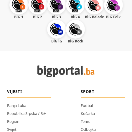
BiG 1
BiG 2
BiG 3
BiG 4
BiG Balade
BiG Folk
BiG iG
BiG Rock
VIJESTI
SPORT
Banja Luka
Fudbal
Republika Srpska / BiH
Košarka
Region
Tenis
Svijet
Odbojka