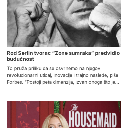
Rod Serlin tvorac “Zone sumraka” predvidio
budućnost
To pruža priliku da se osvrnemo na njegov
revolucionarni uticaj, inovacije i trajno nasleđe, piše
Forbes. “Postoji peta dimenzija, izvan onoga što je…