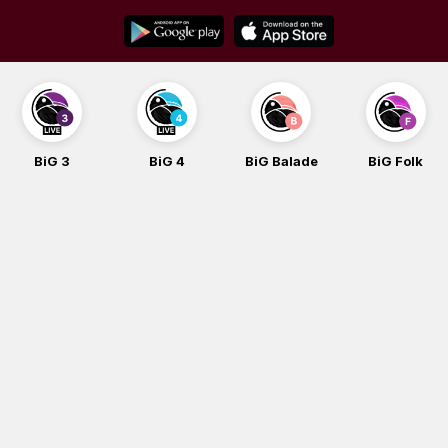
Skip
to
content
BiG 3
BiG 4
BiG Balade
BiG Folk