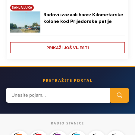
BANJA LUKA
Radovi izazvali haos: Kilometarske
kolone kod Prijedorske petlje
PRIKAŽI JOŠ VIJESTI
PRETRAŽITE PORTAL
Search
for:
RADIO STANICE