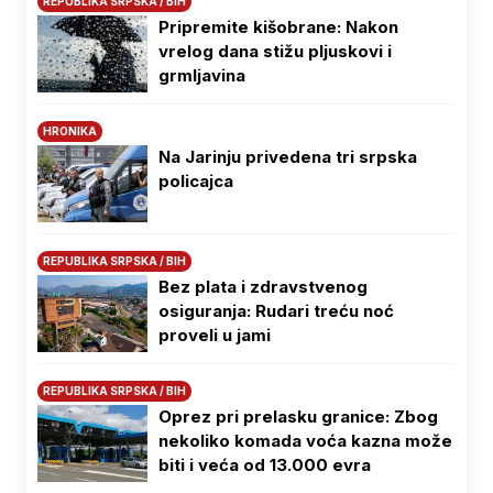
REPUBLIKA SRPSKA / BIH
Pripremite kišobrane: Nakon
vrelog dana stižu pljuskovi i
grmljavina
HRONIKA
Na Јarinju privedena tri srpska
policajca
REPUBLIKA SRPSKA / BIH
Bez plata i zdravstvenog
osiguranja: Rudari treću noć
proveli u jami
REPUBLIKA SRPSKA / BIH
Oprez pri prelasku granice: Zbog
nekoliko komada voća kazna može
biti i veća od 13.000 evra